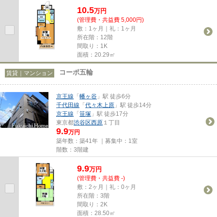
10.5
万
円
(管理費・共益費 5,000円)
敷：1ヶ月｜礼：1ヶ月
所在階：12階
間取り：1K
面積：20.29㎡
コーポ五輪
賃貸｜マンション
京王線
「
幡ヶ谷
」駅 徒歩6分
千代田線
「
代々木上原
」駅 徒歩14分
京王線
「
笹塚
」駅 徒歩17分
東京都
渋谷区
西原
１丁目
9.9
万円
築年数：築41年 ｜募集中：
1室
階数：3階建
9.9
万
円
(管理費・共益費 -)
敷：2ヶ月｜礼：0ヶ月
所在階：3階
間取り：2K
面積：28.50㎡