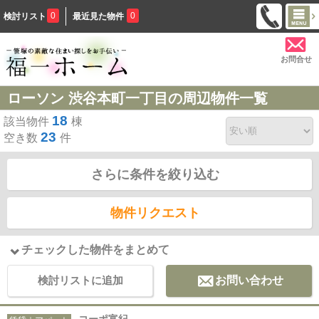
0
0
検討リスト
最近見た物件
お問合せ
ローソン 渋谷本町一丁目の周辺物件一覧
18
該当物件
棟
23
空き数
件
さらに条件を絞り込む
物件リクエスト
チェックした物件をまとめて
検討リストに追加
お問い合わせ
コーポ富紀