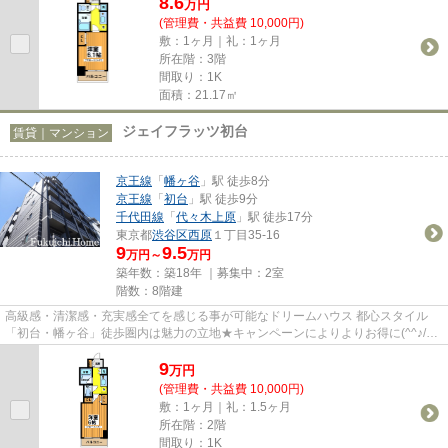
8.6
万
円
(管理費・共益費 10,000円)
敷：1ヶ月｜礼：1ヶ月
所在階：3階
間取り：1K
面積：21.17㎡
ジェイフラッツ初台
賃貸｜マンション
京王線
「
幡ヶ谷
」駅 徒歩8分
京王線
「
初台
」駅 徒歩9分
千代田線
「
代々木上原
」駅 徒歩17分
東京都
渋谷区
西原
１丁目35-16
9
9.5
万円～
万円
築年数：築18年 ｜募集中：
2室
階数：8階建
高級感・清潔感・充実感全てを感じる事が可能なドリームハウス 都心スタイル
「初台・幡ヶ谷」徒歩圏内は魅力の立地★キャンペーンによりよりお得に(^^♪/自
分だけの素敵なお部屋をココで...
9
万
円
(管理費・共益費 10,000円)
敷：1ヶ月｜礼：1.5ヶ月
所在階：2階
間取り：1K