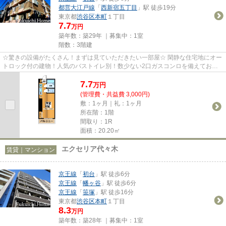
都営大江戸線
「
西新宿五丁目
」駅 徒歩19分
東京都
渋谷区
本町
１丁目
7.7
万円
築年数：築29年 ｜募集中：
1室
階数：3階建
☆驚きの設備がたくさん！まずは見ていただきたい一部屋☆ 閑静な住宅地にオー
トロック付の建物！人気のバストイレ別！数少ない2口ガスコンロを備えてお
り、女性の入居者様にも大好評の...
7.7
万
円
(管理費・共益費 3,000円)
敷：1ヶ月｜礼：1ヶ月
所在階：1階
間取り：1R
面積：20.20㎡
エクセリア代々木
賃貸｜マンション
京王線
「
初台
」駅 徒歩6分
京王線
「
幡ヶ谷
」駅 徒歩6分
京王線
「
笹塚
」駅 徒歩16分
東京都
渋谷区
本町
１丁目
8.3
万円
築年数：築28年 ｜募集中：
1室