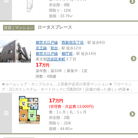
所在階：9階
間取り：1DK
面積：33.79㎡
ロータスプレース
賃貸｜マンション
都営大江戸線
「
西新宿五丁目
」駅 徒歩6分
京王線
「
初台
」駅 徒歩12分
都営大江戸線
「
都庁前
」駅 徒歩14分
東京都
渋谷区
本町
３丁目
17
万円
築年数：築33年 ｜募集中：
1室
階数：4階建
★ルームシェア・カップルさん…人気集中必至の美室マンション★ フローリン
グ・2口ガスシステム・オートロックに宅配BOX！設備の揃った嬉しい内装★南
向き…陽当たりも良好なんです★駅前商...
17
万
円
(管理費・共益費 13,000円)
敷：1ヶ月｜礼：1ヶ月
所在階：2階
間取り：2DK
面積：44.60㎡