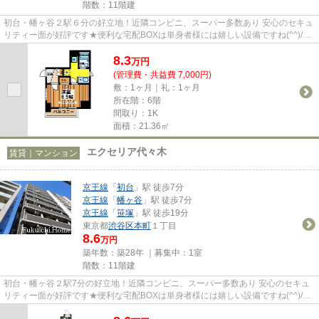
階数：11階建
初台・幡ヶ谷２駅６分の好立地！近隣コンビニ、スーパー多数あり 安心のセキュ
リティー面が好評です★便利な宅配BOXは単身者様には嬉しい設備ですね(^^)/是
非楽天でのお買い物をお楽し...
8.3
万
円
(管理費・共益費 7,000円)
敷：1ヶ月｜礼：1ヶ月
所在階：6階
間取り：1K
面積：21.36㎡
エクセリア代々木
賃貸｜マンション
京王線
「
初台
」駅 徒歩7分
京王線
「
幡ヶ谷
」駅 徒歩7分
京王線
「
笹塚
」駅 徒歩19分
東京都
渋谷区
本町
１丁目
8.6
万円
築年数：築28年 ｜募集中：
1室
階数：11階建
初台・幡ヶ谷２駅7分の好立地！近隣コンビニ、スーパー多数あり 安心のセキュ
リティー面が好評です★便利な宅配BOXは単身者様には嬉しい設備ですね(^^)/是
非楽天でのお買い物をお楽しみ...