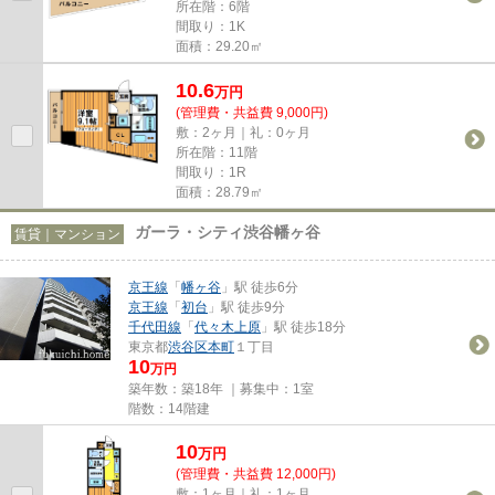
所在階：6階
間取り：1K
面積：29.20㎡
10.6
万
円
(管理費・共益費 9,000円)
敷：2ヶ月｜礼：0ヶ月
所在階：11階
間取り：1R
面積：28.79㎡
ガーラ・シティ渋谷幡ヶ谷
賃貸｜マンション
京王線
「
幡ヶ谷
」駅 徒歩6分
京王線
「
初台
」駅 徒歩9分
千代田線
「
代々木上原
」駅 徒歩18分
東京都
渋谷区
本町
１丁目
10
万円
築年数：築18年 ｜募集中：
1室
階数：14階建
10
万
円
(管理費・共益費 12,000円)
敷：1ヶ月｜礼：1ヶ月