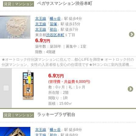
ペガサスマンション渋谷本町
賃貸｜マンション
京王線
「
幡ヶ谷
」駅 徒歩4分
京王線
「
笹塚
」駅 徒歩15分
京王線
「
初台
」駅 徒歩7分
東京都
渋谷区
本町
１丁目
6.9
万円
築年数：築38年 ｜募集中：
1室
階数：4階建
★オートロック付分譲マンションに住んで…都心LIFEを満喫★ オートロック付の
分譲マンション。女性の入居者様も安心の住環境です★IHコンロに室内洗濯機置
き場と…嬉しい水周り設備も充実...
6.9
万
円
(管理費・共益費 6,000円)
敷：0ヶ月｜礼：1ヶ月
所在階：2階
間取り：1R
面積：15.60㎡
ラッキープラザ初台
賃貸｜マンション
京王線
「
幡ヶ谷
」駅 徒歩8分
京王線
「
初台
」駅 徒歩8分