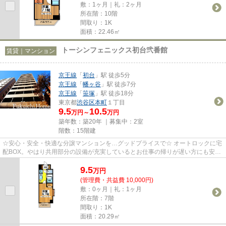
敷：1ヶ月｜礼：2ヶ月
所在階：10階
間取り：1K
面積：22.46㎡
トーシンフェニックス初台弐番館
賃貸｜マンション
京王線
「
初台
」駅 徒歩5分
京王線
「
幡ヶ谷
」駅 徒歩7分
京王線
「
笹塚
」駅 徒歩18分
東京都
渋谷区
本町
１丁目
9.5
10.5
万円～
万円
築年数：築20年 ｜募集中：
2室
階数：15階建
☆安心・安全・快適な分譲マンションを…グッドプライスで☆ オートロックに宅
配BOX。やはり共用部分の設備が充実しているとお仕事の帰りが遅い方にも安心
で便利ですね(^^♪価格はグッと抑...
9.5
万
円
(管理費・共益費 10,000円)
敷：0ヶ月｜礼：1ヶ月
所在階：7階
間取り：1K
面積：20.29㎡