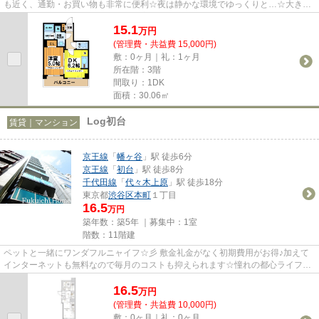
も近く、通勤・お買い物も非常に便利☆夜は静かな環境でゆっくりと…☆大きな
窓から降り注ぐ光。明るく、綺麗な室...
15.1
万
円
(管理費・共益費 15,000円)
敷：0ヶ月｜礼：1ヶ月
所在階：3階
間取り：1DK
面積：30.06㎡
Log初台
賃貸｜マンション
京王線
「
幡ヶ谷
」駅 徒歩6分
京王線
「
初台
」駅 徒歩8分
千代田線
「
代々木上原
」駅 徒歩18分
東京都
渋谷区
本町
１丁目
16.5
万円
築年数：築5年 ｜募集中：
1室
階数：11階建
ペットと一緒にワンダフルニャイフ☆彡 敷金礼金がなく初期費用がお得♪加えて
インターネットも無料なので毎月のコストも抑えられます☆憧れの都心ライフは
すぐそこに♪お問い合せはお早め...
16.5
万
円
(管理費・共益費 10,000円)
敷：0ヶ月｜礼：0ヶ月