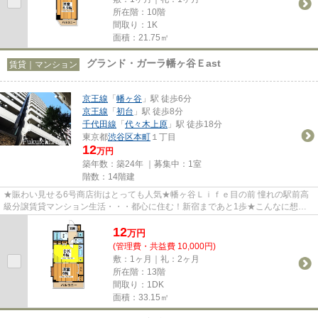
所在階：10階
間取り：1K
面積：21.75㎡
グランド・ガーラ幡ヶ谷Ｅast
賃貸｜マンション
京王線
「
幡ヶ谷
」駅 徒歩6分
京王線
「
初台
」駅 徒歩8分
千代田線
「
代々木上原
」駅 徒歩18分
東京都
渋谷区
本町
１丁目
12
万円
築年数：築24年 ｜募集中：
1室
階数：14階建
★賑わい見せる6号商店街はとっても人気★幡ヶ谷Ｌｉｆｅ目の前 憧れの駅前高
級分譲賃貸マンション生活・・・都心に住む！新宿まであと1歩★こんなに想像
膨らむ新生活は楽しみですね(＾◇...
12
万
円
(管理費・共益費 10,000円)
敷：1ヶ月｜礼：2ヶ月
所在階：13階
間取り：1DK
面積：33.15㎡