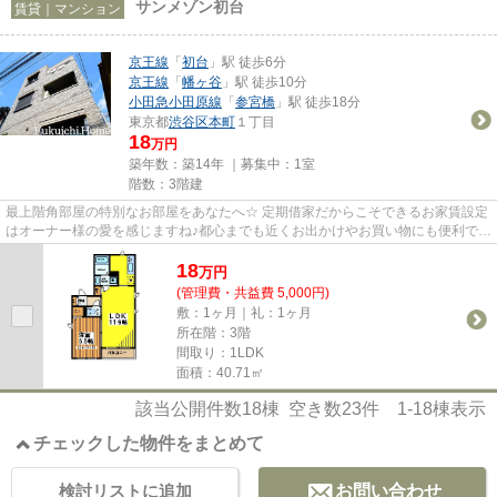
サンメゾン初台
賃貸｜マンション
京王線
「
初台
」駅 徒歩6分
京王線
「
幡ヶ谷
」駅 徒歩10分
小田急小田原線
「
参宮橋
」駅 徒歩18分
東京都
渋谷区
本町
１丁目
18
万円
築年数：築14年 ｜募集中：
1室
階数：3階建
最上階角部屋の特別なお部屋をあなたへ☆ 定期借家だからこそできるお家賃設定
はオーナー様の愛を感じますね♪都心までも近くお出かけやお買い物にも便利です
☆人気のエリアと共に新たな...
18
万
円
(管理費・共益費 5,000円)
敷：1ヶ月｜礼：1ヶ月
所在階：3階
間取り：1LDK
面積：40.71㎡
該当公開件数
18
棟 空き数
23
件
1-18
棟表示
チェックした物件をまとめて
検討リストに追加
お問い合わせ