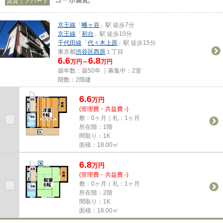
賃貸｜アパート
京王線
「
幡ヶ谷
」駅 徒歩7分
京王線
「
初台
」駅 徒歩10分
千代田線
「
代々木上原
」駅 徒歩15分
東京都
渋谷区
西原
１丁目
6.6
6.8
万円～
万円
築年数：築50年 ｜募集中：
2室
階数：2階建
6.6
万
円
(管理費・共益費 -)
敷：0ヶ月｜礼：1ヶ月
所在階：1階
間取り：1K
面積：18.00㎡
6.8
万
円
(管理費・共益費 -)
敷：0ヶ月｜礼：1ヶ月
所在階：2階
間取り：1K
面積：18.00㎡