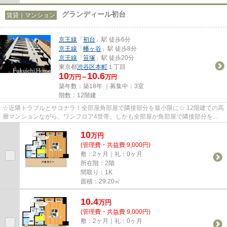
グランディール初台
賃貸｜マンション
京王線
「
初台
」駅 徒歩6分
京王線
「
幡ヶ谷
」駅 徒歩8分
京王線
「
笹塚
」駅 徒歩20分
東京都
渋谷区
本町
１丁目
10
10.6
万円～
万円
築年数：築18年 ｜募集中：
3室
階数：12階建
☆近隣トラブルとサヨナラ！全部屋角部屋で隣接部分を最小限に☆ 12階建ての高
層マンションながら、ワンフロア4世帯、しかも全部屋が角部屋で隣接部分を最
小限に。騒音トラブルの心配も...
10
万
円
(管理費・共益費 9,000円)
敷：2ヶ月｜礼：0ヶ月
所在階：2階
間取り：1K
面積：29.20㎡
10.4
万
円
(管理費・共益費 9,000円)
敷：2ヶ月｜礼：0ヶ月