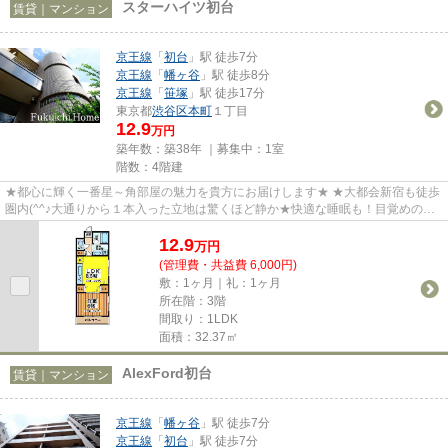
スターハイツ初台
賃貸｜マンション
京王線
「
初台
」駅 徒歩7分
京王線
「
幡ヶ谷
」駅 徒歩8分
京王線
「
笹塚
」駅 徒歩17分
東京都
渋谷区
本町
１丁目
12.9
万円
築年数：築38年 ｜募集中：
1室
階数：4階建
★都心に輝く一番星～角部屋の魅力を貴方にお届けします★ ★大都会新宿も徒歩
圏内(^^♪大通りから１本入った立地は驚くほど静か★快適な睡眠も！目覚めの朝
も！休日のまったりとした時間も...
12.9
万
円
(管理費・共益費 6,000円)
敷：1ヶ月｜礼：1ヶ月
所在階：3階
間取り：1LDK
面積：32.37㎡
AlexFord初台
賃貸｜マンション
京王線
「
幡ヶ谷
」駅 徒歩7分
京王線
「
初台
」駅 徒歩7分