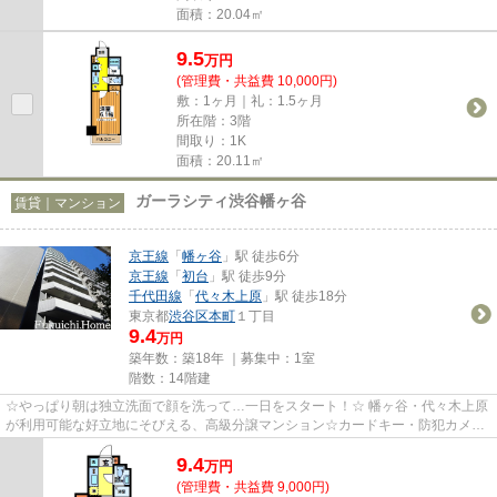
面積：20.04㎡
9.5
万
円
(管理費・共益費 10,000円)
敷：1ヶ月｜礼：1.5ヶ月
所在階：3階
間取り：1K
面積：20.11㎡
ガーラシティ渋谷幡ヶ谷
賃貸｜マンション
京王線
「
幡ヶ谷
」駅 徒歩6分
京王線
「
初台
」駅 徒歩9分
千代田線
「
代々木上原
」駅 徒歩18分
東京都
渋谷区
本町
１丁目
9.4
万円
築年数：築18年 ｜募集中：
1室
階数：14階建
☆やっぱり朝は独立洗面で顔を洗って…一日をスタート！☆ 幡ヶ谷・代々木上原
が利用可能な好立地にそびえる、高級分譲マンション☆カードキー・防犯カメラ
でセキュリティーを強化！白を基...
9.4
万
円
(管理費・共益費 9,000円)