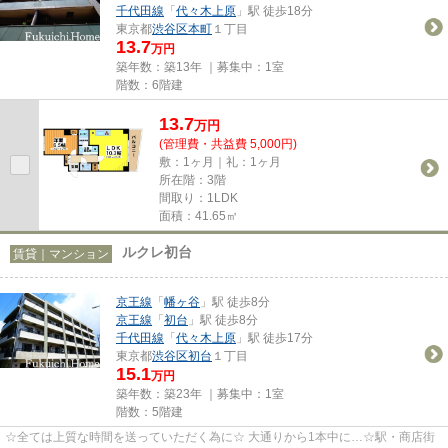
千代田線
「
代々木上原
」駅 徒歩18分
東京都
渋谷区
本町
１丁目
13.7
万円
築年数：築13年 ｜募集中：
1室
階数：6階建
13.7
万
円
(管理費・共益費 5,000円)
敷：1ヶ月｜礼：1ヶ月
所在階：3階
間取り：1LDK
面積：41.65㎡
ルクレ初台
賃貸｜マンション
京王線
「
幡ヶ谷
」駅 徒歩8分
京王線
「
初台
」駅 徒歩8分
千代田線
「
代々木上原
」駅 徒歩17分
東京都
渋谷区
初台
１丁目
15.1
万円
築年数：築23年 ｜募集中：
1室
階数：5階建
☆全ては上質な時間を送っていただく為に☆ 大通りから1本中に…☆駅・商店街