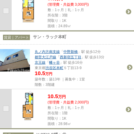
(管理費・共益費 3,000円)
敷：1ヶ月｜礼：1ヶ月
所在階：3階
間取り：1K
面積：24.89㎡
サン・ラック本町
賃貸｜アパート
丸ノ内方南支線
「
中野新橋
」駅 徒歩12分
都営大江戸線
「
西新宿五丁目
」駅 徒歩13分
京王線
「
幡ヶ谷
」駅 徒歩16分
東京都
渋谷区
本町
５丁目13-9
10.5
万円
築年数：築13年 ｜募集中：
1室
階数：3階建
10.5
万
円
(管理費・共益費 2,000円)
敷：1ヶ月｜礼：1ヶ月
所在階：1階
間取り：1K
面積：28.98㎡