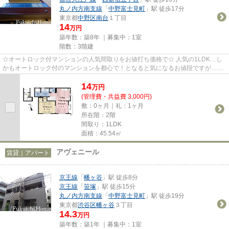
丸ノ内方南支線
「
中野富士見町
」駅 徒歩17分
東京都
中野区
南台
１丁目
14
万円
築年数：築8年 ｜募集中：
1室
階数：3階建
☆オートロック付マンションの人気間取りをお値打ち価格で☆ 人気の1LDK…し
かもオートロック付のマンションを都心で！となると気になるお値段ですが…大
変お値打ち価格でご紹介です！脱衣...
14
万
円
(管理費・共益費 3,000円)
敷：0ヶ月｜礼：1ヶ月
所在階：2階
間取り：1LDK
面積：45.54㎡
アヴェニール
賃貸｜アパート
京王線
「
幡ヶ谷
」駅 徒歩8分
京王線
「
笹塚
」駅 徒歩15分
丸ノ内方南支線
「
中野富士見町
」駅 徒歩19分
東京都
渋谷区
幡ヶ谷
３丁目
14.3
万円
築年数：築1年 ｜募集中：
1室