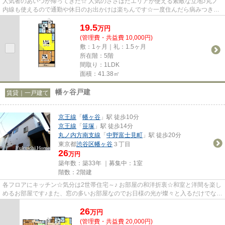
人気者のあいつが帰ってきた☆ 人気のささはたエリアが使える素敵な立地♪丸ノ
内線も使えるので通勤や休日のお出かけは楽ちんです☆一度住んだら病みつきに
なること間違いなしのこの場所...
19.5
万
円
(管理費・共益費 10,000円)
敷：1ヶ月｜礼：1.5ヶ月
所在階：5階
間取り：1LDK
面積：41.38㎡
幡ヶ谷戸建
賃貸｜一戸建て
京王線
「
幡ヶ谷
」駅 徒歩10分
京王線
「
笹塚
」駅 徒歩14分
丸ノ内方南支線
「
中野富士見町
」駅 徒歩20分
東京都
渋谷区
幡ヶ谷
３丁目
26
万円
築年数：築33年 ｜募集中：
1室
階数：2階建
各フロアにキッチン☆気分は2世帯住宅～♪ お部屋の和洋折衷☆和室と洋間を楽し
めるお部屋です♪また、窓の多いお部屋なのでお日様の光が燦々と入るだけでな
く、風通しも良く気持ちのいい...
26
万
円
(管理費・共益費 20,000円)