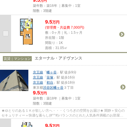
万円
築年数：築16年 ｜募集中：
1室
階数：3階建
9.5
万
円
(管理費・共益費 7,000円)
敷：0ヶ月｜礼：1.5ヶ月
所在階：1階
間取り：1K
面積：31.05㎡
エターナル・アドヴァンス
賃貸｜マンション
京王線
「
幡ヶ谷
」駅 徒歩9分
京王線
「
笹塚
」駅 徒歩16分
京王線
「
初台
」駅 徒歩18分
東京都
渋谷区
幡ヶ谷
３丁目
9.5
万円
築年数：築18年 ｜募集中：
1室
階数：3階建
★ゆとりのある１Ｋが欲しい方へ・・・くつろぎの空間をお届け★ 閑静＋安心の
セキュリティー＝快適な暮らし(#^^#)バランスのとれた人気条件満載のお部屋で
す★賑わい見せる幡ヶ谷6号商店...
9.5
万
円