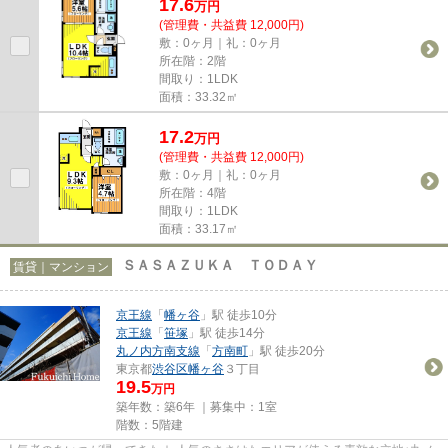
17.6
万
円
(管理費・共益費 12,000円)
敷：0ヶ月｜礼：0ヶ月
所在階：2階
間取り：1LDK
面積：33.32㎡
17.2
万
円
(管理費・共益費 12,000円)
敷：0ヶ月｜礼：0ヶ月
所在階：4階
間取り：1LDK
面積：33.17㎡
ＳＡＳＡＺＵＫＡ ＴＯＤＡＹ
賃貸｜マンション
京王線
「
幡ヶ谷
」駅 徒歩10分
京王線
「
笹塚
」駅 徒歩14分
丸ノ内方南支線
「
方南町
」駅 徒歩20分
東京都
渋谷区
幡ヶ谷
３丁目
19.5
万円
築年数：築6年 ｜募集中：
1室
階数：5階建