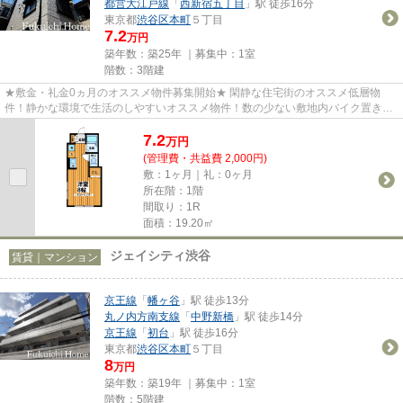
都営大江戸線
「
西新宿五丁目
」駅 徒歩16分
東京都
渋谷区
本町
５丁目
7.2
万円
築年数：築25年 ｜募集中：
1室
階数：3階建
★敷金・礼金0ヵ月のオススメ物件募集開始★ 閑静な住宅街のオススメ低層物
件！静かな環境で生活のしやすいオススメ物件！数の少ない敷地内バイク置き場
があるのもオススメのポイント！...
7.2
万
円
(管理費・共益費 2,000円)
敷：1ヶ月｜礼：0ヶ月
所在階：1階
間取り：1R
面積：19.20㎡
ジェイシティ渋谷
賃貸｜マンション
京王線
「
幡ヶ谷
」駅 徒歩13分
丸ノ内方南支線
「
中野新橋
」駅 徒歩14分
京王線
「
初台
」駅 徒歩16分
東京都
渋谷区
本町
５丁目
8
万円
築年数：築19年 ｜募集中：
1室
階数：5階建