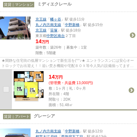
ミディエクレール
賃貸｜マンション
京王線
「
幡ヶ谷
」駅 徒歩11分
丸ノ内方南支線
「
中野新橋
」駅 徒歩15分
京王線
「
笹塚
」駅 徒歩18分
東京都
中野区
南台
２丁目
14
万円
築年数：築26年 ｜募集中：
1室
階数：5階建
★閑静な住宅街の低層マンションで新生活を(^^♪★ エントランスンには安心オー
トロックでお出迎え！！追い焚き機能や宅配ＢＯＸ等今人気の設備揃ってます！
低層マンションは数が少なくオ...
14
万
円
(管理費・共益費 13,000円)
敷：1ヶ月｜礼：0ヶ月
所在階：4階
間取り：2DK
面積：51.48㎡
グレーシア
賃貸｜アパート
丸ノ内方南支線
「
中野新橋
」駅 徒歩12分
都営大江戸線
「
西新宿五丁目
」駅 徒歩13分