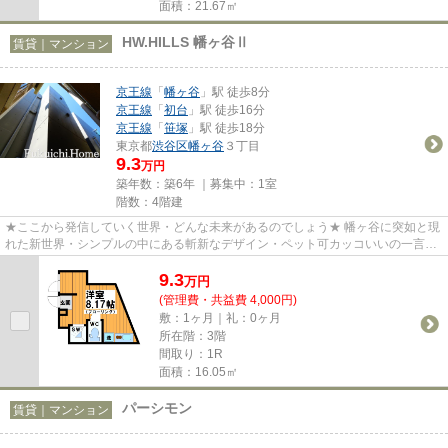
面積：21.67㎡
HW.HILLS 幡ヶ谷Ⅱ
賃貸｜マンション
京王線
「
幡ヶ谷
」駅 徒歩8分
京王線
「
初台
」駅 徒歩16分
京王線
「
笹塚
」駅 徒歩18分
東京都
渋谷区
幡ヶ谷
３丁目
9.3
万円
築年数：築6年 ｜募集中：
1室
階数：4階建
★ここから発信していく世界・どんな未来があるのでしょう★ 幡ヶ谷に突如と現
れた新世界・シンプルの中にある斬新なデザイン・ペット可カッコいいの一言で
表せない世界にあなたをいざな...
9.3
万
円
(管理費・共益費 4,000円)
敷：1ヶ月｜礼：0ヶ月
所在階：3階
間取り：1R
面積：16.05㎡
パーシモン
賃貸｜マンション