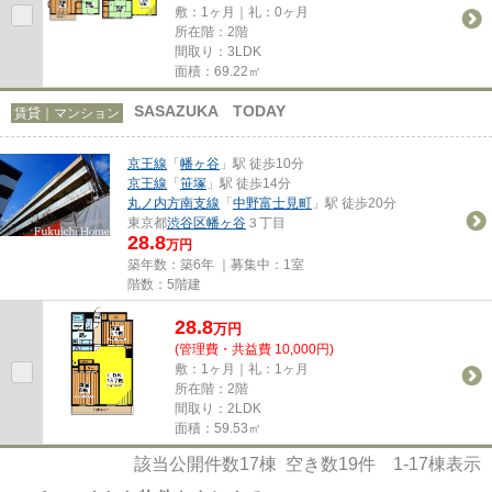
敷：1ヶ月｜礼：0ヶ月
所在階：2階
間取り：3LDK
面積：69.22㎡
SASAZUKA TODAY
賃貸｜マンション
京王線
「
幡ヶ谷
」駅 徒歩10分
京王線
「
笹塚
」駅 徒歩14分
丸ノ内方南支線
「
中野富士見町
」駅 徒歩20分
東京都
渋谷区
幡ヶ谷
３丁目
28.8
万円
築年数：築6年 ｜募集中：
1室
階数：5階建
28.8
万
円
(管理費・共益費 10,000円)
敷：1ヶ月｜礼：1ヶ月
所在階：2階
間取り：2LDK
面積：59.53㎡
該当公開件数
17
棟 空き数
19
件
1-17
棟表示