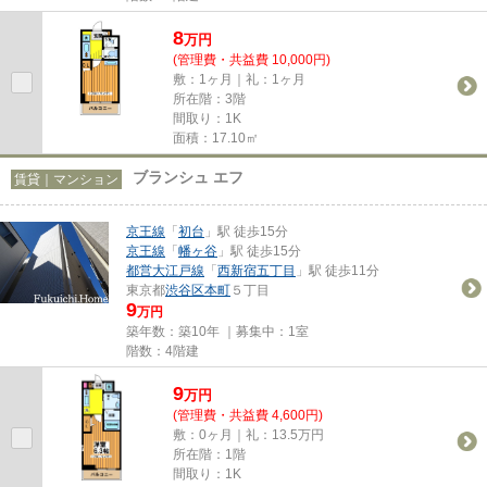
8
万
円
(管理費・共益費 10,000円)
敷：1ヶ月｜礼：1ヶ月
所在階：3階
間取り：1K
面積：17.10㎡
ブランシュ エフ
賃貸｜マンション
京王線
「
初台
」駅 徒歩15分
京王線
「
幡ヶ谷
」駅 徒歩15分
都営大江戸線
「
西新宿五丁目
」駅 徒歩11分
東京都
渋谷区
本町
５丁目
9
万円
築年数：築10年 ｜募集中：
1室
階数：4階建
9
万
円
(管理費・共益費 4,600円)
敷：0ヶ月｜礼：13.5万円
所在階：1階
間取り：1K