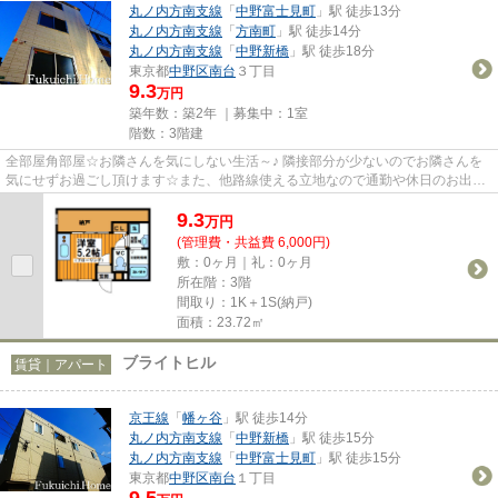
丸ノ内方南支線
「
中野富士見町
」駅 徒歩13分
丸ノ内方南支線
「
方南町
」駅 徒歩14分
丸ノ内方南支線
「
中野新橋
」駅 徒歩18分
東京都
中野区
南台
３丁目
9.3
万円
築年数：築2年 ｜募集中：
1室
階数：3階建
全部屋角部屋☆お隣さんを気にしない生活～♪ 隣接部分が少ないのでお隣さんを
気にせずお過ごし頂けます☆また、他路線使える立地なので通勤や休日のお出か
けも楽ちんです(^_-)-☆
9.3
万
円
(管理費・共益費 6,000円)
敷：0ヶ月｜礼：0ヶ月
所在階：3階
間取り：1K＋1S(納戸)
面積：23.72㎡
ブライトヒル
賃貸｜アパート
京王線
「
幡ヶ谷
」駅 徒歩14分
丸ノ内方南支線
「
中野新橋
」駅 徒歩15分
丸ノ内方南支線
「
中野富士見町
」駅 徒歩15分
東京都
中野区
南台
１丁目
9.5