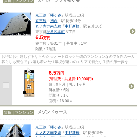
賃貸｜マンション
京王線
「
幡ヶ谷
」駅 徒歩13分
京王線
「
初台
」駅 徒歩14分
丸ノ内方南支線
「
中野新橋
」駅 徒歩16分
東京都
渋谷区
本町
５丁目
6.5
万円
築年数：築31年 ｜募集中：
1室
階数：7階建
お得にお引越しするなら今☆ ☆オートロック完備のマンションなので女性の一人
暮らしも安心です♪落ち着いた住環境が魅力のエリアで新たな生活の第一歩を
(^_-)-☆
6.5
万
円
(管理費・共益費 10,000円)
敷：0ヶ月｜礼：1ヶ月
所在階：6階
間取り：1K
面積：16.00㎡
メゾンドゥース
賃貸｜マンション
京王線
「
幡ヶ谷
」駅 徒歩13分
丸ノ内方南支線
「
中野新橋
」駅 徒歩15分