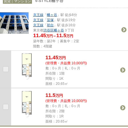
V-STYLE幡ヶ谷
賃貸｜マンション
京王線
「
幡ヶ谷
」駅 徒歩8分
京王線
「
笹塚
」駅 徒歩19分
京王線
「
初台
」駅 徒歩16分
東京都
渋谷区
幡ヶ谷
３丁目
11.45
11.5
万円～
万円
築年数：築2年 ｜募集中：
2室
階数：4階建
11.45
万
円
(管理費・共益費 10,000円)
敷：0ヶ月｜礼：0ヶ月
所在階：1階
間取り：1K
面積：20.65㎡
11.5
万
円
(管理費・共益費 10,000円)
敷：0ヶ月｜礼：0ヶ月
所在階：2階
間取り：1R
面積：20.65㎡