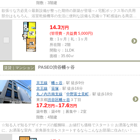
階数：3階建
欲張りな方必見☆最新設備が整った期待の新築が登場～♪ 宅配ボックス等の共用
部分はもちろん、浴室乾燥機等の生活に便利な設備も完備☆下町感溢れる商店街
を利用でき、自転車で新宿まで...
14.3
万
円
(管理費・共益費 5,000円)
敷：1ヶ月｜礼：1ヶ月
所在階：2階
間取り：1LDK
面積：35.60㎡
PASEO渋谷幡ヶ谷
賃貸｜マンション
京王線
「
幡ヶ谷
」駅 徒歩9分
京王線
「
笹塚
」駅 徒歩16分
丸ノ内方南支線
「
中野富士見町
」駅 徒歩18分
東京都
渋谷区
幡ヶ谷
３丁目
17.2
17.6
万円～
万円
築年数：築4年 ｜募集中：
2室
階数：4階建
☆知る人ぞ知るデザイナーズの醍醐味…お値打ち価格でスタート☆ お洒落な外観
に、お洒落な室内…折角新生活をスタートするならこんなお部屋に住みたい！使
いやすい居室スペース。脱衣場に...