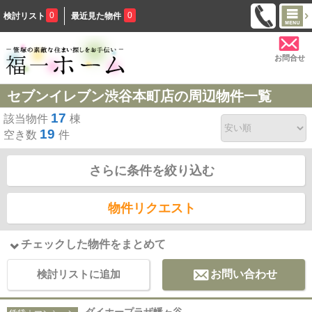
0
0
検討リスト
最近見た物件
お問合せ
セブンイレブン渋谷本町店の周辺物件一覧
17
該当物件
棟
19
空き数
件
さらに条件を絞り込む
物件リクエスト
チェックした物件をまとめて
検討リストに追加
お問い合わせ
ダイホープラザ幡ヶ谷