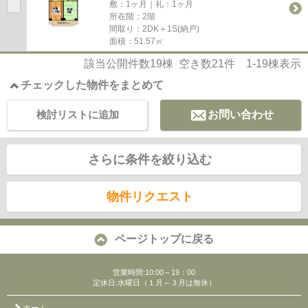
敷：1ヶ月｜礼：1ヶ月
所在階：2階
間取り：2DK＋1S(納戸)
面積：51.57㎡
該当公開件数
19
棟 空き数
21
件
1-19
棟表示
チェックした物件をまとめて
検討リストに追加
お問い合わせ
さらに条件を絞り込む
物件リクエスト
ページトップに戻る
営業時間:10:00～19：00
定休日:水曜日（１月～３月は無休）
ホーム