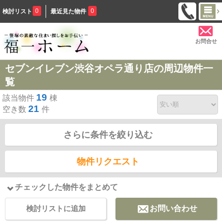
0
0
検討リスト
最近見た物件
お問合せ
セブンイレブン渋谷オペラ通り店の周辺物件一
覧
19
該当物件
棟
21
空き数
件
さらに条件を絞り込む
物件リクエスト
チェックした物件をまとめて
検討リストに追加
お問い合わせ