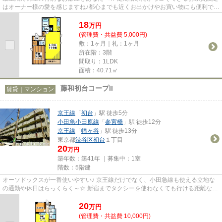
はオーナー様の愛を感じますね♪都心までも近くお出かけやお買い物にも便利です
☆人気のエリアと共に新たな...
18
万
円
(管理費・共益費 5,000円)
敷：1ヶ月｜礼：1ヶ月
所在階：3階
間取り：1LDK
面積：40.71㎡
藤和初台コープII
賃貸｜マンション
京王線
「
初台
」駅 徒歩5分
小田急小田原線
「
参宮橋
」駅 徒歩12分
京王線
「
幡ヶ谷
」駅 徒歩13分
東京都
渋谷区
初台
１丁目
20
万円
築年数：築41年 ｜募集中：
1室
階数：5階建
オーソドックスが一番使いやすい♪ 京王線だけでなく、小田急線も使える立地な
の通勤や休日はらっくらく～☆ 新宿までタクシーを使わなくても行ける距離なの
でお仕事が遅くなって安心で...
20
万
円
(管理費・共益費 10,000円)