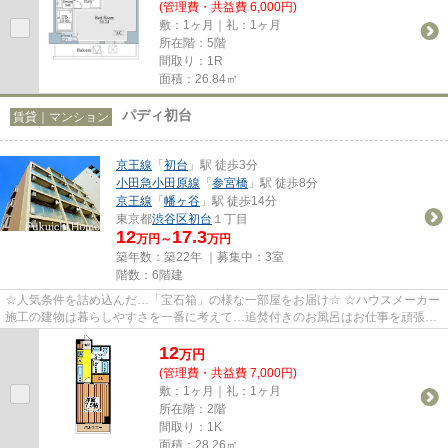
(管理費・共益費 6,000円)
敷：1ヶ月｜礼：1ヶ月
所在階：5階
間取り：1R
面積：26.84㎡
パディ初台
賃貸｜マンション
京王線
「
初台
」駅 徒歩3分
小田急小田原線
「
参宮橋
」駅 徒歩8分
京王線
「
幡ヶ谷
」駅 徒歩14分
東京都
渋谷区
初台
１丁目
12
17.3
万円～
万円
築年数：築22年 ｜募集中：
3室
階数：6階建
☆人気条件を詰め込んだ…「宝石箱」の様な一部屋をお届け☆ ☆ハウスメーカー
施工の建物は暮らしやすさを一番に考えて…追焚付きのお風呂はお仕事を頑張る
あなたに…カウンターキッチンは毎...
12
万
円
(管理費・共益費 7,000円)
敷：1ヶ月｜礼：1ヶ月
所在階：2階
間取り：1K
面積：28.26㎡