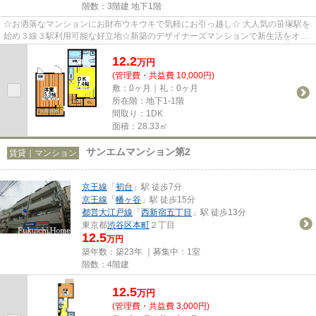
階数：3階建 地下1階
☆お洒落なマンションにお財布ウキウキで気軽にお引っ越し☆ 大人気の笹塚駅を
始め３線３駅利用可能な好立地☆新築のデザイナーズマンションで新生活をオシ
ャレに！充実した設備で快適に☆...
12.2
万
円
(管理費・共益費 10,000円)
敷：0ヶ月｜礼：0ヶ月
所在階：地下1-1階
間取り：1DK
面積：28.33㎡
サンエムマンション第2
賃貸｜マンション
京王線
「
初台
」駅 徒歩7分
京王線
「
幡ヶ谷
」駅 徒歩15分
都営大江戸線
「
西新宿五丁目
」駅 徒歩13分
東京都
渋谷区
本町
２丁目
12.5
万円
築年数：築23年 ｜募集中：
1室
階数：4階建
12.5
万
円
(管理費・共益費 3,000円)