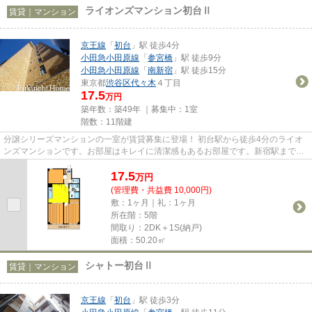
ライオンズマンション初台Ⅱ
賃貸｜マンション
京王線
「
初台
」駅 徒歩4分
小田急小田原線
「
参宮橋
」駅 徒歩9分
小田急小田原線
「
南新宿
」駅 徒歩15分
東京都
渋谷区
代々木
４丁目
17.5
万円
築年数：築49年 ｜募集中：
1室
階数：11階建
分譲シリーズマンションの一室が賃貸募集に登場！ 初台駅から徒歩4分のライオ
ンズマンションです。お部屋はキレイに清潔感もあるお部屋です。新宿駅までも
あっという間の距離で都心ラ...
17.5
万
円
(管理費・共益費 10,000円)
敷：1ヶ月｜礼：1ヶ月
所在階：5階
間取り：2DK＋1S(納戸)
面積：50.20㎡
シャトー初台Ⅱ
賃貸｜マンション
京王線
「
初台
」駅 徒歩3分