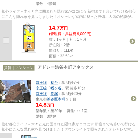
階数：4階建
都心ライフ～木々と光に囲まれた隠れ家がココに☆ 新宿までも歩いて行ける都心
にこんな隠れ家を見つけました！オシャレな室内に整った設備…人気の秘訣が分
かりますね♪☆これを機会に新生...
14.7
万
円
(管理費・共益費 9,000円)
敷：1ヶ月｜礼：1ヶ月
所在階：2階
間取り：1LDK
面積：33.53㎡
アドレー渋谷本町アネックス
賃貸｜マンション
京王線
「
初台
」駅 徒歩7分
京王線
「
幡ヶ谷
」駅 徒歩10分
京王線
「
笹塚
」駅 徒歩20分
東京都
渋谷区
本町
２丁目
14.8
万円
築年数：築20年 ｜募集中：
1室
階数：3階建
住む都心ライフ～木々と光に囲まれた隠れ家がココに☆ 新宿までも歩いて行ける
都心にこんな隠れ家を見つけました！ダウンライトで照らされたオシャレな室
内…人気設備の揃った快適な空間...