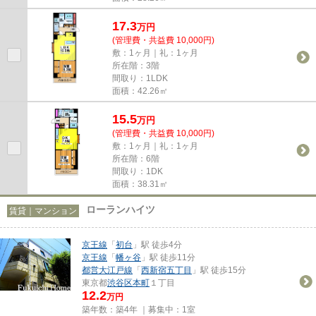
17.3
万
円
(管理費・共益費 10,000円)
敷：1ヶ月｜礼：1ヶ月
所在階：3階
間取り：1LDK
面積：42.26㎡
15.5
万
円
(管理費・共益費 10,000円)
敷：1ヶ月｜礼：1ヶ月
所在階：6階
間取り：1DK
面積：38.31㎡
ローランハイツ
賃貸｜マンション
京王線
「
初台
」駅 徒歩4分
京王線
「
幡ヶ谷
」駅 徒歩11分
都営大江戸線
「
西新宿五丁目
」駅 徒歩15分
東京都
渋谷区
本町
１丁目
12.2
万円
築年数：築4年 ｜募集中：
1室