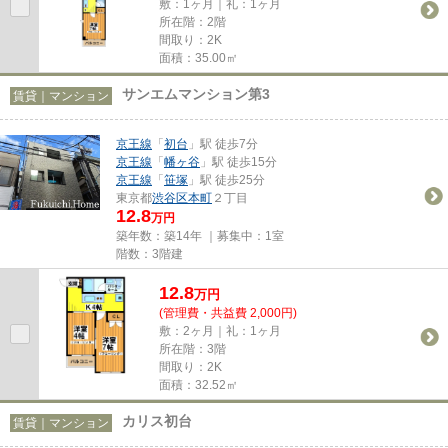
敷：1ヶ月｜礼：1ヶ月
所在階：2階
間取り：2K
面積：35.00㎡
サンエムマンション第3
賃貸｜マンション
京王線
「
初台
」駅 徒歩7分
京王線
「
幡ヶ谷
」駅 徒歩15分
京王線
「
笹塚
」駅 徒歩25分
東京都
渋谷区
本町
２丁目
12.8
万円
築年数：築14年 ｜募集中：
1室
階数：3階建
12.8
万
円
(管理費・共益費 2,000円)
敷：2ヶ月｜礼：1ヶ月
所在階：3階
間取り：2K
面積：32.52㎡
カリス初台
賃貸｜マンション