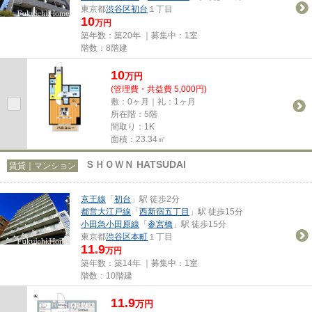
東京都
渋谷区
初台
１丁目
10
万円
築年数：築20年 ｜募集中：
1室
階数：8階建
10
万
円
(管理費・共益費 5,000円)
敷：0ヶ月｜礼：1ヶ月
所在階：5階
間取り：1K
面積：23.34㎡
ＳＨＯＷＮ HATSUDAI
賃貸｜マンション
京王線
「
初台
」駅 徒歩2分
都営大江戸線
「
西新宿五丁目
」駅 徒歩15分
小田急小田原線
「
参宮橋
」駅 徒歩15分
東京都
渋谷区
本町
１丁目
11.9
万円
築年数：築14年 ｜募集中：
1室
階数：10階建
11.9
万
円