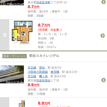
東京都
渋谷区
本町
２丁目40-13
8.7
万円
築年数：築15年 ｜募集中：
1室
階数：3階建
8.7
万
円
(管理費・共益費 -)
敷：1ヶ月｜礼：1ヶ月
所在階：1階
間取り：1K
面積：24.67㎡
初台スカイレジデル
賃貸｜マンション
京王線
「
初台
」駅 徒歩2分
小田急小田原線
「
参宮橋
」駅 徒歩12分
京王線
「
幡ヶ谷
」駅 徒歩13分
東京都
渋谷区
初台
１丁目
8.9
万円
築年数：築43年 ｜募集中：
1室
階数：11階建
8.9
万
円