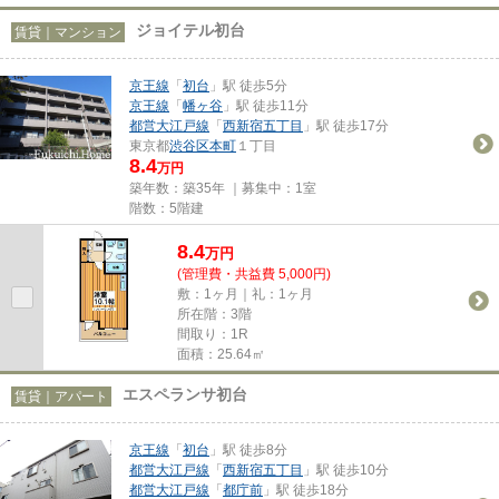
ジョイテル初台
賃貸｜マンション
京王線
「
初台
」駅 徒歩5分
京王線
「
幡ヶ谷
」駅 徒歩11分
都営大江戸線
「
西新宿五丁目
」駅 徒歩17分
東京都
渋谷区
本町
１丁目
8.4
万円
築年数：築35年 ｜募集中：
1室
階数：5階建
8.4
万
円
(管理費・共益費 5,000円)
敷：1ヶ月｜礼：1ヶ月
所在階：3階
間取り：1R
面積：25.64㎡
エスペランサ初台
賃貸｜アパート
京王線
「
初台
」駅 徒歩8分
都営大江戸線
「
西新宿五丁目
」駅 徒歩10分
都営大江戸線
「
都庁前
」駅 徒歩18分