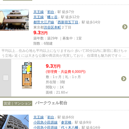
京王線
「
初台
」駅 徒歩7分
京王線
「
幡ヶ谷
」駅 徒歩12分
都営大江戸線
「
西新宿五丁目
」駅 徒歩14分
東京都
渋谷区
本町
２丁目
9.3
万円
築年数：築29年 ｜募集中：
1室
階数：6階建
平均以上…住み心地も平均以上になりますね☆ 歩いて30分以内に新宿に着けちゃ
う立地♪ 近くには大きな公園や商店街が充実しており、住環境も魅力的です☆ 1
人暮らしの方には大変便利な宅...
9.3
万
円
(管理費・共益費 6,000円)
敷：1ヶ月｜礼：1ヶ月
所在階：3階
間取り：1K
面積：21.60㎡
パークウェル初台
賃貸｜マンション
京王線
「
初台
」駅 徒歩6分
小田急小田原線
「
参宮橋
」駅 徒歩9分
小田急小田原線
「
代々木八幡
」駅 徒歩14分