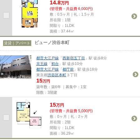
14.8
万
円
(管理費・共益費 6,000円)
敷：0.5ヶ月｜礼：1.5ヶ月
所在階：1階
間取り：1LDK
面積：37.44㎡
ビューノ渋谷本町
賃貸｜アパート
都営大江戸線
「
西新宿五丁目
」駅 徒歩8分
京王線
「
初台
」駅 徒歩10分
都営大江戸線
「
都庁前
」駅 徒歩18分
東京都
渋谷区
本町
３丁目
15
万円
築年数：築6年 ｜募集中：
1室
階数：3階建
15
万
円
(管理費・共益費 5,000円)
敷：0ヶ月｜礼：2ヶ月
所在階：2階
間取り：1LDK
面積：36.29㎡