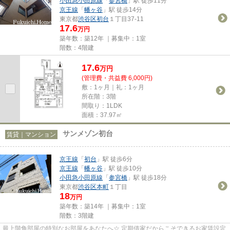
小田急小田原線
「
参宮橋
」駅 徒歩11分
京王線
「
幡ヶ谷
」駅 徒歩14分
東京都
渋谷区
初台
１丁目37-11
17.6
万円
築年数：築12年 ｜募集中：
1室
階数：4階建
17.6
万
円
(管理費・共益費 6,000円)
敷：1ヶ月｜礼：1ヶ月
所在階：3階
間取り：1LDK
面積：37.97㎡
サンメゾン初台
賃貸｜マンション
京王線
「
初台
」駅 徒歩6分
京王線
「
幡ヶ谷
」駅 徒歩10分
小田急小田原線
「
参宮橋
」駅 徒歩18分
東京都
渋谷区
本町
１丁目
18
万円
築年数：築14年 ｜募集中：
1室
階数：3階建
最上階角部屋の特別なお部屋をあなたへ☆ 定期借家だからこそできるお家賃設定