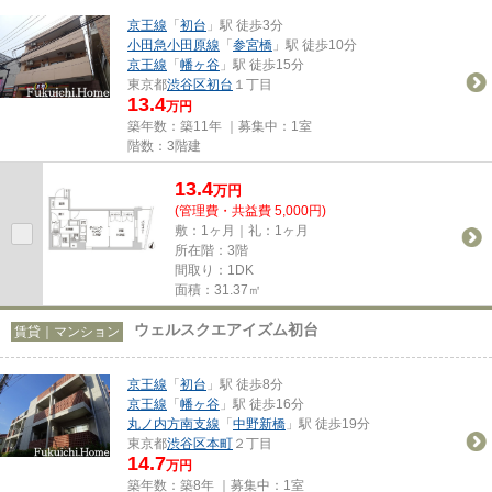
京王線
「
初台
」駅 徒歩3分
小田急小田原線
「
参宮橋
」駅 徒歩10分
京王線
「
幡ヶ谷
」駅 徒歩15分
東京都
渋谷区
初台
１丁目
13.4
万円
築年数：築11年 ｜募集中：
1室
階数：3階建
13.4
万
円
(管理費・共益費 5,000円)
敷：1ヶ月｜礼：1ヶ月
所在階：3階
間取り：1DK
面積：31.37㎡
ウェルスクエアイズム初台
賃貸｜マンション
京王線
「
初台
」駅 徒歩8分
京王線
「
幡ヶ谷
」駅 徒歩16分
丸ノ内方南支線
「
中野新橋
」駅 徒歩19分
東京都
渋谷区
本町
２丁目
14.7
万円
築年数：築8年 ｜募集中：
1室