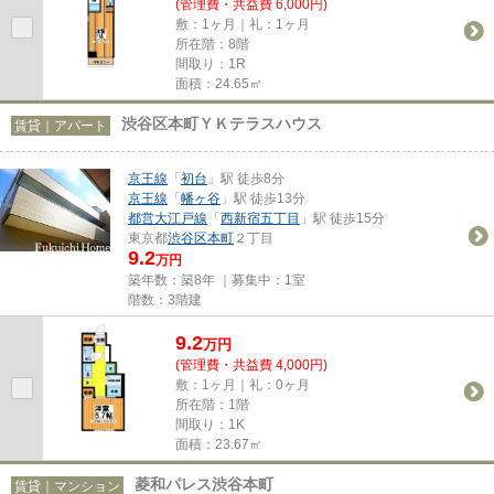
(管理費・共益費 6,000円)
敷：1ヶ月｜礼：1ヶ月
所在階：8階
間取り：1R
面積：24.65㎡
渋谷区本町ＹＫテラスハウス
賃貸｜アパート
京王線
「
初台
」駅 徒歩8分
京王線
「
幡ヶ谷
」駅 徒歩13分
都営大江戸線
「
西新宿五丁目
」駅 徒歩15分
東京都
渋谷区
本町
２丁目
9.2
万円
築年数：築8年 ｜募集中：
1室
階数：3階建
9.2
万
円
(管理費・共益費 4,000円)
敷：1ヶ月｜礼：0ヶ月
所在階：1階
間取り：1K
面積：23.67㎡
菱和パレス渋谷本町
賃貸｜マンション