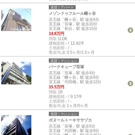
賃貸｜アパート
メゾンドゥフルール幡ヶ谷
京王線「幡ヶ谷」駅 徒歩6分
京王線「笹塚」駅 徒歩10分
京王線「初台」駅 徒歩15分
14.8万円
間取:
1LDK
建物面積:
- / 12.41坪
土地面積:
- / -
敷金/礼金:
0.5ヶ月/1.5ヶ月
賃貸｜マンション
パークキューブ笹塚
京王線「笹塚」駅 徒歩4分
京王線「幡ヶ谷」駅 徒歩9分
京王線「代田橋」駅 徒歩12分
15.5万円
間取:
1R
建物面積:
- / 9.17坪
土地面積:
- / -
敷金/礼金:
1ヶ月/0ヶ月
賃貸｜マンション
ボヌールトーキササヅカ
京王線「笹塚」駅 徒歩5分
京王線「代田橋」駅 徒歩9分