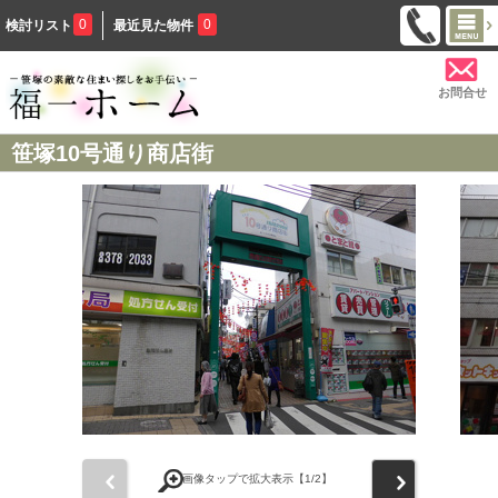
0
0
検討リスト
最近見た物件
お問合せ
笹塚10号通り商店街
前
次
画像タップで拡大表示【
1
/2】