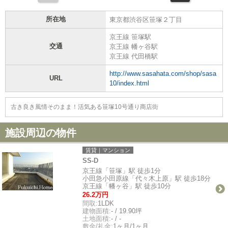
所在地
東京都渋谷区笹塚２丁目
京王線 笹塚駅
交通
京王線 幡ヶ谷駅
京王線 代田橋駅
http://www.sasahata.com/shop/sasa
URL
10/index.html
古き良き風情そのまま！活気ある笹塚10号通り商店街
施設周辺の物件
賃貸｜マンション
SS-D
京王線「笹塚」駅 徒歩1分
小田急小田原線「代々木上原」駅 徒歩18分
京王線「幡ヶ谷」駅 徒歩10分
26.2万円
間取:
1LDK
建物面積:
- / 19.90坪
土地面積:
- / -
敷金/礼金:
1ヶ月/1ヶ月