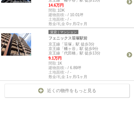
京王線「幡ヶ谷」駅 徒歩15分
14.6万円
間取:
1DK
建物面積:
- / 10.01坪
土地面積:
- / -
敷金/礼金:
0ヶ月/2ヶ月
賃貸｜マンション
フェニックス笹塚駅前
京王線「笹塚」駅 徒歩3分
京王線「幡ヶ谷」駅 徒歩9分
京王線「代田橋」駅 徒歩13分
9.1万円
間取:
1K
建物面積:
- / 6.89坪
土地面積:
- / -
敷金/礼金:
1ヶ月/1ヶ月
近くの物件をもっと見る