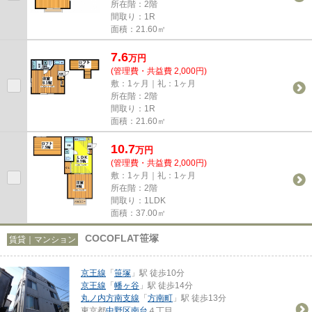
所在階：2階
間取り：1R
面積：21.60㎡
7.6
万
円
(管理費・共益費 2,000円)
敷：1ヶ月｜礼：1ヶ月
所在階：2階
間取り：1R
面積：21.60㎡
10.7
万
円
(管理費・共益費 2,000円)
敷：1ヶ月｜礼：1ヶ月
所在階：2階
間取り：1LDK
面積：37.00㎡
COCOFLAT笹塚
賃貸｜マンション
京王線
「
笹塚
」駅 徒歩10分
京王線
「
幡ヶ谷
」駅 徒歩14分
丸ノ内方南支線
「
方南町
」駅 徒歩13分
東京都
中野区
南台
４丁目