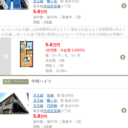
京王線
「
幡ヶ谷
」駅 徒歩15分
東京都
渋谷区
笹塚
２丁目
5.6
万円
築年数：築43年 ｜募集中：
1室
階数：2階建
せっかくのお引越しは初期費用を抑えよう☆ 敷金も礼金もなく初期費用を抑えて
お引越し♪余ったお金で家具の新調なんかもいいですね☆大きな収納はお荷物の多
い方も安心です♪落ち着いた住...
5.6
万
円
(管理費・共益費 3,000円)
敷：0ヶ月｜礼：0ヶ月
所在階：1階
間取り：1R
面積：15.90㎡
中村ハイツ
賃貸｜アパート
京王線
「
笹塚
」駅 徒歩6分
京王線
「
幡ヶ谷
」駅 徒歩13分
京王線
「
代田橋
」駅 徒歩14分
東京都
渋谷区
笹塚
２丁目
5.8
万円
築年数：築37年 ｜募集中：
1室
階数：2階建