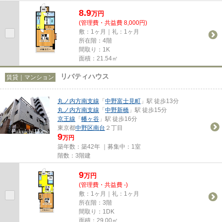
変人気があります★夢の高級賃...
8.9
万
円
(管理費・共益費 8,000円)
敷：1ヶ月｜礼：1ヶ月
所在階：4階
間取り：1K
面積：21.54㎡
リバティハウス
賃貸｜マンション
丸ノ内方南支線
「
中野富士見町
」駅 徒歩13分
丸ノ内方南支線
「
中野新橋
」駅 徒歩15分
京王線
「
幡ヶ谷
」駅 徒歩16分
東京都
中野区
南台
２丁目
9
万円
築年数：築42年 ｜募集中：
1室
階数：3階建
9
万
円
(管理費・共益費 -)
敷：1ヶ月｜礼：1ヶ月
所在階：3階
間取り：1DK
面積：29.00㎡