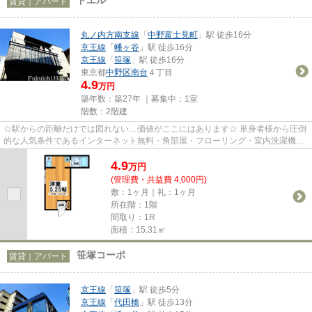
賃貸｜アパート
丸ノ内方南支線
「
中野富士見町
」駅 徒歩16分
京王線
「
幡ヶ谷
」駅 徒歩16分
京王線
「
笹塚
」駅 徒歩16分
東京都
中野区
南台
４丁目
4.9
万円
築年数：築27年 ｜募集中：
1室
階数：2階建
☆駅からの距離だけでは図れない…価値がここにはあります☆ 単身者様から圧倒
的な人気条件であるインターネット無料・角部屋・フローリング・室内洗濯機置
き場をお値打ち価格で☆駅から少...
4.9
万
円
(管理費・共益費 4,000円)
敷：1ヶ月｜礼：1ヶ月
所在階：1階
間取り：1R
面積：15.31㎡
笹塚コーポ
賃貸｜アパート
京王線
「
笹塚
」駅 徒歩5分
京王線
「
代田橋
」駅 徒歩13分