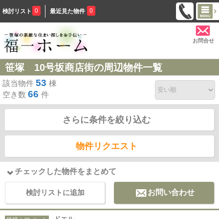
0
0
検討リスト
最近見た物件
お問合せ
笹塚 10号坂商店街の周辺物件一覧
53
該当物件
棟
66
空き数
件
さらに条件を絞り込む
物件リクエスト
チェックした物件をまとめて
検討リストに追加
お問い合わせ
ドエル