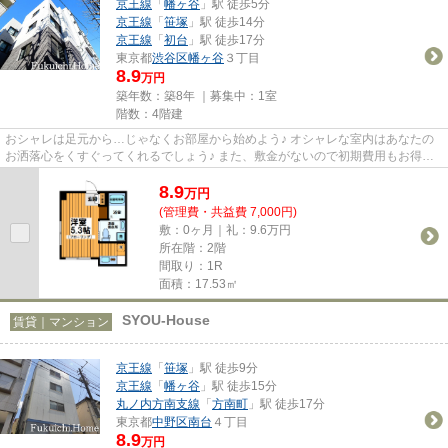
京王線
「
幡ヶ谷
」駅 徒歩5分
京王線
「
笹塚
」駅 徒歩14分
京王線
「
初台
」駅 徒歩17分
東京都
渋谷区
幡ヶ谷
３丁目
8.9
万円
築年数：築8年 ｜募集中：
1室
階数：4階建
おシャレは足元から…じゃなくお部屋から始めよう♪ オシャレな室内はあなたの
お洒落心をくすぐってくれるでしょう♪ また、敷金がないので初期費用もお得☆
彡 余ったお金で家具の新調なん...
8.9
万
円
(管理費・共益費 7,000円)
敷：0ヶ月｜礼：9.6万円
所在階：2階
間取り：1R
面積：17.53㎡
SYOU-House
賃貸｜マンション
京王線
「
笹塚
」駅 徒歩9分
京王線
「
幡ヶ谷
」駅 徒歩15分
丸ノ内方南支線
「
方南町
」駅 徒歩17分
東京都
中野区
南台
４丁目
8.9
万円