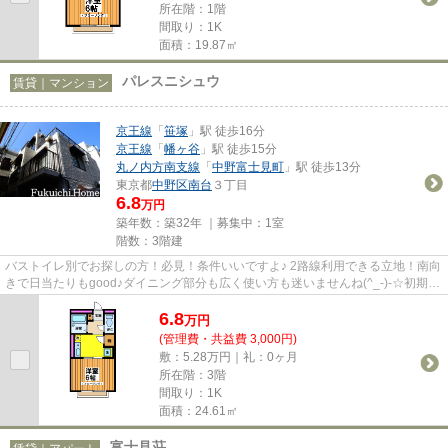
所在階：1階
間取り：1K
面積：19.87㎡
パレスニシュウ
賃貸｜マンション
京王線
「
笹塚
」駅 徒歩16分
京王線
「
幡ヶ谷
」駅 徒歩15分
丸ノ内方南支線
「
中野富士見町
」駅 徒歩13分
東京都
中野区
南台
３丁目
6.8
万円
築年数：築32年 ｜募集中：
1室
階数：3階建
バストイレ別でお探しの方！必見！条件いいですよ♪ 2路線利用できる立地！南向
きで日当たりもgood♪ダイニング部分も広く使い方も迷いませんね(^_-)-☆初期費
用を抑えて素敵なお部屋に住...
6.8
万
円
(管理費・共益費 3,000円)
敷：5.28万円｜礼：0ヶ月
所在階：3階
間取り：1K
面積：24.61㎡
富士見荘