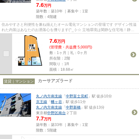
7.6
万円
築年数：築10年 ｜募集中：
1室
階数：4階建
住みやすさと利便性を兼ね揃えたオール電化マンションの登場です デザイン性溢
れた内装はあなたのお洒落心を擽ります(^_-)-☆ 立地環境は閑静な住宅地！静か
な環境でお洒落マンションで...
7.6
万
円
(管理費・共益費 5,000円)
敷：1ヶ月｜礼：0ヶ月
所在階：2階
間取り：1R
面積：18.68㎡
カーサアズラード
賃貸｜マンション
丸ノ内方南支線
「
中野富士見町
」駅 徒歩10分
京王線
「
幡ヶ谷
」駅 徒歩11分
丸ノ内方南支線
「
中野新橋
」駅 徒歩13分
東京都
中野区
南台
２丁目
7.7
万円
築年数：築33年 ｜募集中：
1室
階数：5階建