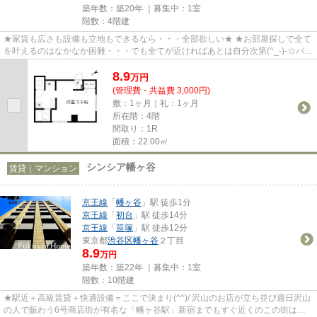
築年数：築20年 ｜募集中：
1室
階数：4階建
★家賃も広さも設備も立地もできるなら・・・全部欲しい★ ★お部屋探しで全て
を叶えるのはなかなか困難・・・でも全てが近ければあとは自分次第(^_-)-☆バラ
ンスのとれたお部屋！それがお...
8.9
万
円
(管理費・共益費 3,000円)
敷：1ヶ月｜礼：1ヶ月
所在階：4階
間取り：1R
面積：22.00㎡
シンシア幡ヶ谷
賃貸｜マンション
京王線
「
幡ヶ谷
」駅 徒歩1分
京王線
「
初台
」駅 徒歩14分
京王線
「
笹塚
」駅 徒歩12分
東京都
渋谷区
幡ヶ谷
２丁目
8.9
万円
築年数：築22年 ｜募集中：
1室
階数：10階建
★駅近＋高級賃貸＋快適設備＝ここで決まり(^^)/ 沢山のお店が立ち並び週日沢山
の人で賑わう6号商店街が有名な「幡ヶ谷駅」新宿までもすぐ近くのこの街は大