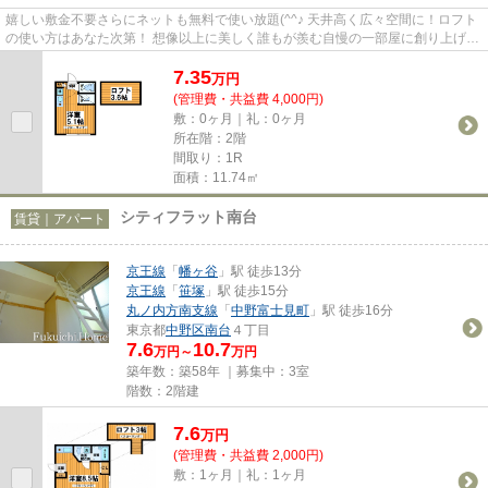
嬉しい敷金不要さらにネットも無料で使い放題(^^♪ 天井高く広々空間に！ロフト
の使い方はあなた次第！ 想像以上に美しく誰もが羨む自慢の一部屋に創り上げま
した！ぜひご覧ください☆
7.35
万
円
(管理費・共益費 4,000円)
敷：0ヶ月｜礼：0ヶ月
所在階：2階
間取り：1R
面積：11.74㎡
シティフラット南台
賃貸｜アパート
京王線
「
幡ヶ谷
」駅 徒歩13分
京王線
「
笹塚
」駅 徒歩15分
丸ノ内方南支線
「
中野富士見町
」駅 徒歩16分
東京都
中野区
南台
４丁目
7.6
10.7
万円～
万円
築年数：築58年 ｜募集中：
3室
階数：2階建
7.6
万
円
(管理費・共益費 2,000円)
敷：1ヶ月｜礼：1ヶ月