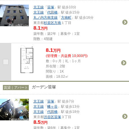
京王線
「
笹塚
」駅 徒歩10分
京王線
「
代田橋
」駅 徒歩15分
丸ノ内方南支線
「
方南町
」駅 徒歩16分
東京都
杉並区
方南
１丁目
8.1
万円
築年数：築2年 ｜募集中：
1室
階数：4階建
8.1
万
円
(管理費・共益費 10,000円)
敷：0ヶ月｜礼：1ヶ月
所在階：2階
間取り：1K
面積：18.02㎡
ガーデン笹塚
賃貸｜アパート
京王線
「
笹塚
」駅 徒歩7分
京王線
「
幡ヶ谷
」駅 徒歩13分
京王線
「
代田橋
」駅 徒歩18分
東京都
渋谷区
笹塚
３丁目
8.5
万円
築年数：築6年 ｜募集中：
1室