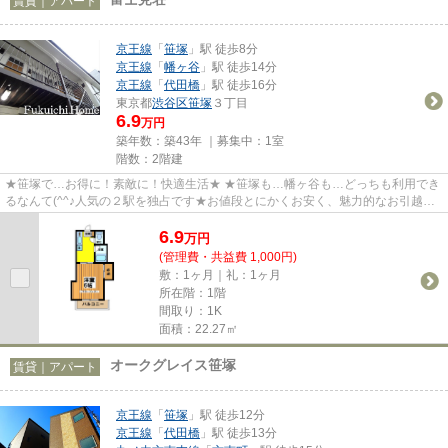
賃貸｜アパート
京王線
「
笹塚
」駅 徒歩8分
京王線
「
幡ヶ谷
」駅 徒歩14分
京王線
「
代田橋
」駅 徒歩16分
東京都
渋谷区
笹塚
３丁目
6.9
万円
築年数：築43年 ｜募集中：
1室
階数：2階建
★笹塚で…お得に！素敵に！快適生活★ ★笹塚も…幡ヶ谷も…どっちも利用でき
るなんて(^^♪人気の２駅を独占です★お値段とにかくお安く、魅力的なお引越し
の夢を叶える！そんなお勧めの一部...
6.9
万
円
(管理費・共益費 1,000円)
敷：1ヶ月｜礼：1ヶ月
所在階：1階
間取り：1K
面積：22.27㎡
オークグレイス笹塚
賃貸｜アパート
京王線
「
笹塚
」駅 徒歩12分
京王線
「
代田橋
」駅 徒歩13分