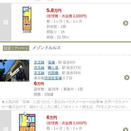
5.8
万
円
(管理費・共益費 2,000円)
敷：1ヶ月｜礼：1ヶ月
所在階：1階
間取り：1K
面積：21.58㎡
メゾンドルルス
賃貸｜アパート
京王線
「
笹塚
」駅 徒歩6分
京王線
「
幡ヶ谷
」駅 徒歩17分
京王線
「
代田橋
」駅 徒歩16分
東京都
渋谷区
笹塚
３丁目
6
万円
築年数：築35年 ｜募集中：
1室
階数：2階建
★人気の街「笹塚」に見つけた！安心のハウスメーカーのお家★ 大手ハウスメー
カー施工なので、細かいところに嬉しいポイント！例えば…TVモニターホンが付
いていたり、室内洗濯機だった...
6
万
円
(管理費・共益費 2,000円)
敷：1ヶ月｜礼：1ヶ月