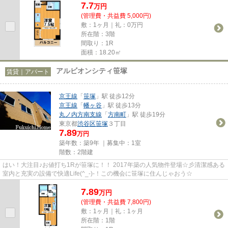
7.7
万
円
(管理費・共益費 5,000円)
敷：1ヶ月｜礼：0万円
所在階：3階
間取り：1R
面積：18.20㎡
アルビオンシティ笹塚
賃貸｜アパート
京王線
「
笹塚
」駅 徒歩12分
京王線
「
幡ヶ谷
」駅 徒歩13分
丸ノ内方南支線
「
方南町
」駅 徒歩19分
東京都
渋谷区
笹塚
３丁目
7.89
万円
築年数：築9年 ｜募集中：
1室
階数：2階建
はい！大注目♪お値打ち1Rが笹塚に！！ 2017年築の人気物件登場☆彡清潔感ある
室内と充実の設備で快適Life(^_-)-！この機会に笹塚に住んじゃおう☆
7.89
万
円
(管理費・共益費 7,800円)
敷：1ヶ月｜礼：1ヶ月
所在階：1階