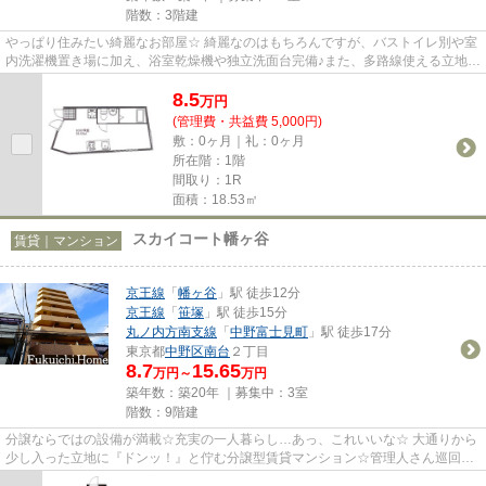
階数：3階建
やっぱり住みたい綺麗なお部屋☆ 綺麗なのはもちろんですが、バストイレ別や室
内洗濯機置き場に加え、浴室乾燥機や独立洗面台完備♪また、多路線使える立地な
ので通勤や休日のお出かけは...
8.5
万
円
(管理費・共益費 5,000円)
敷：0ヶ月｜礼：0ヶ月
所在階：1階
間取り：1R
面積：18.53㎡
スカイコート幡ヶ谷
賃貸｜マンション
京王線
「
幡ヶ谷
」駅 徒歩12分
京王線
「
笹塚
」駅 徒歩15分
丸ノ内方南支線
「
中野富士見町
」駅 徒歩17分
東京都
中野区
南台
２丁目
8.7
15.65
万円～
万円
築年数：築20年 ｜募集中：
3室
階数：9階建
分譲ならではの設備が満載☆充実の一人暮らし…あっ、これいいな☆ 大通りから
少し入った立地に『ドンッ！』と佇む分譲型賃貸マンション☆管理人さん巡回の
建物はオートロックまで完備でさ...