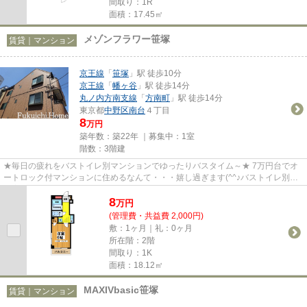
間取り：1R
面積：17.45㎡
メゾンフラワー笹塚
賃貸｜マンション
京王線
「
笹塚
」駅 徒歩10分
京王線
「
幡ヶ谷
」駅 徒歩14分
丸ノ内方南支線
「
方南町
」駅 徒歩14分
東京都
中野区
南台
４丁目
8
万円
築年数：築22年 ｜募集中：
1室
階数：3階建
★毎日の疲れをバストイレ別マンションでゆったりバスタイム～★ 7万円台でオ
ートロック付マンションに住めるなんて・・・嬉し過ぎます(^^♪バストイレ別・
浴室乾燥機・TVドアホン付の特...
8
万
円
(管理費・共益費 2,000円)
敷：1ヶ月｜礼：0ヶ月
所在階：2階
間取り：1K
面積：18.12㎡
MAXIVbasic笹塚
賃貸｜マンション