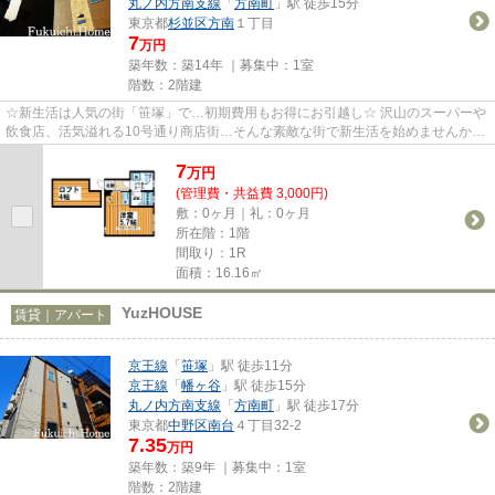
丸ノ内方南支線
「
方南町
」駅 徒歩15分
東京都
杉並区
方南
１丁目
7
万円
築年数：築14年 ｜募集中：
1室
階数：2階建
☆新生活は人気の街「笹塚」で…初期費用もお得にお引越し☆ 沢山のスーパーや
飲食店、活気溢れる10号通り商店街…そんな素敵な街で新生活を始めませんか？
初期費用もお得なので、お財布に...
7
万
円
(管理費・共益費 3,000円)
敷：0ヶ月｜礼：0ヶ月
所在階：1階
間取り：1R
面積：16.16㎡
YuzHOUSE
賃貸｜アパート
京王線
「
笹塚
」駅 徒歩11分
京王線
「
幡ヶ谷
」駅 徒歩15分
丸ノ内方南支線
「
方南町
」駅 徒歩17分
東京都
中野区
南台
４丁目32-2
7.35
万円
築年数：築9年 ｜募集中：
1室
階数：2階建