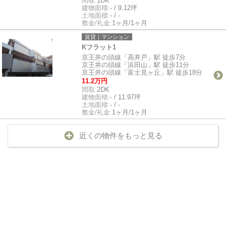
間取:
1DK
建物面積:
- / 9.12坪
土地面積:
- / -
敷金/礼金:
1ヶ月/1ヶ月
賃貸｜マンション
Kフラット1
京王井の頭線「高井戸」駅 徒歩7分
京王井の頭線「浜田山」駅 徒歩11分
京王井の頭線「富士見ヶ丘」駅 徒歩18分
11.2万円
間取:
2DK
建物面積:
- / 11.97坪
土地面積:
- / -
敷金/礼金:
1ヶ月/1ヶ月
近くの物件をもっと見る