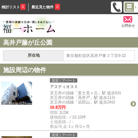
0
0
検討リスト
最近見た物件
お問合せ
高井戸藤が丘公園
所在地
東京都杉並区高井戸東３丁目9-32
施設周辺の物件
賃貸｜アパート
アスティオスⅡ
京王井の頭線「富士見ヶ丘」駅 徒歩6分
京王井の頭線「高井戸」駅 徒歩11分
京王井の頭線「浜田山」駅 徒歩24分
10.8万円
間取:
1LDK
建物面積:
- / 10.10坪
土地面積:
- / -
敷金/礼金:
1ヶ月/1ヶ月
賃貸｜アパート