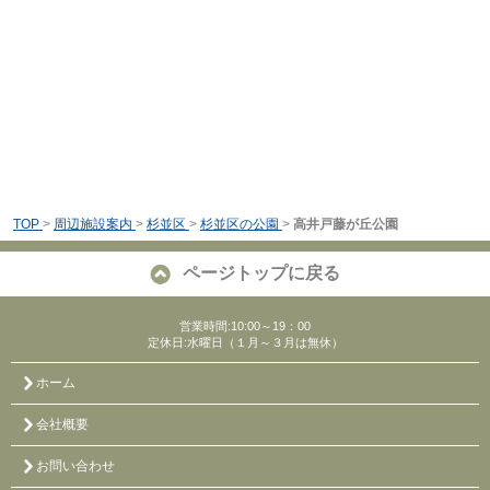
TOP
>
周辺施設案内
>
杉並区
>
杉並区の公園
>
高井戸藤が丘公園
ページトップに戻る
営業時間:10:00～19：00
定休日:水曜日（１月～３月は無休）
ホーム
会社概要
お問い合わせ