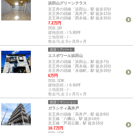
浜田山グリーンテラス
京王井の頭線「浜田山」駅 徒歩10分
京王井の頭線「高井戸」駅 徒歩12分
京王井の頭線「西永福」駅 徒歩16分
7.2万円
間取:
1R
建物面積:
- / 5.80坪
土地面積:
- / -
敷金/礼金:
0ヶ月/0ヶ月
賃貸｜アパート
エスポワール浜田山
京王井の頭線「浜田山」駅 徒歩7分
京王井の頭線「西永福」駅 徒歩10分
京王井の頭線「永福町」駅 徒歩19分
6万円
間取:
1DK
建物面積:
- / 6.60坪
土地面積:
- / -
敷金/礼金:
1ヶ月/1ヶ月
賃貸｜マンション
ガラシティ高井戸
京王井の頭線「高井戸」駅 徒歩9分
京王線「八幡山」駅 徒歩14分
京王線「芦花公園」駅 徒歩16分
10.7万円