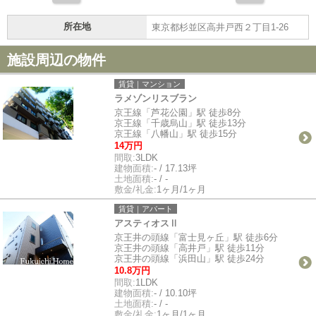
所在地
東京都杉並区高井戸西２丁目1-26
施設周辺の物件
賃貸｜マンション
ラメゾンリスブラン
京王線「芦花公園」駅 徒歩8分
京王線「千歳烏山」駅 徒歩13分
京王線「八幡山」駅 徒歩15分
14万円
間取:
3LDK
建物面積:
- / 17.13坪
土地面積:
- / -
敷金/礼金:
1ヶ月/1ヶ月
賃貸｜アパート
アスティオスⅡ
京王井の頭線「富士見ヶ丘」駅 徒歩6分
京王井の頭線「高井戸」駅 徒歩11分
京王井の頭線「浜田山」駅 徒歩24分
10.8万円
間取:
1LDK
建物面積:
- / 10.10坪
土地面積:
- / -
敷金/礼金:
1ヶ月/1ヶ月