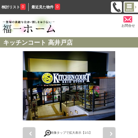
0
0
検討リスト
最近見た物件
お問合せ
キッチンコート 高井戸店
前
次
画像タップで拡大表示【
1
/1】