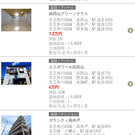
賃貸｜アパート
浜田山グリーンテラス
京王井の頭線「浜田山」駅 徒歩10分
京王井の頭線「高井戸」駅 徒歩12分
京王井の頭線「西永福」駅 徒歩16分
7.2万円
間取:
1R
建物面積:
- / 5.80坪
土地面積:
- / -
敷金/礼金:
0ヶ月/0ヶ月
賃貸｜アパート
エスポワール浜田山
京王井の頭線「浜田山」駅 徒歩7分
京王井の頭線「西永福」駅 徒歩10分
京王井の頭線「永福町」駅 徒歩19分
6万円
間取:
1DK
建物面積:
- / 6.60坪
土地面積:
- / -
敷金/礼金:
1ヶ月/1ヶ月
賃貸｜マンション
ガラシティ高井戸
京王井の頭線「高井戸」駅 徒歩9分
京王線「八幡山」駅 徒歩14分