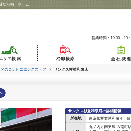
貸なら福一ホーム
営業時間：10:00～19：
並区のコンビニエンスストア
>
サンクス杉並和泉店
へ
サンクス杉並和泉店の詳細情報
所在地
東京都杉並区和泉４丁目48
丸ノ内方南支線 方南町