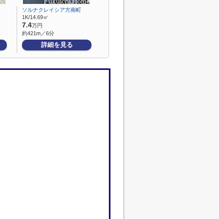
ソルナクレイシア方南町
1K/14.69㎡
7.4
万円
約421m／6分
詳細を見る