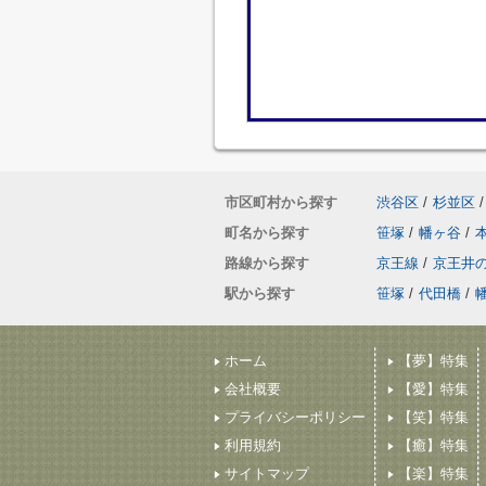
市区町村から探す
渋谷区
/
杉並区
/
町名から探す
笹塚
/
幡ヶ谷
/
路線から探す
京王線
/
京王井
駅から探す
笹塚
/
代田橋
/
ホーム
【夢】特集
会社概要
【愛】特集
プライバシーポリシー
【笑】特集
利用規約
【癒】特集
サイトマップ
【楽】特集