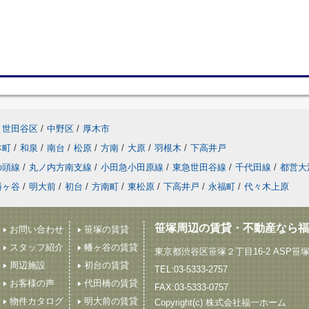
世田谷区
/
中野区
/
厚木市
本町
/
和泉
/
南台
/
松原
/
方南
/
大原
/
羽根木
/
下高井戸
の頭線
/
丸ノ内方南支線
/
小田急小田原線
/
東急世田谷線
/
千代田線
/
都営大
幡ヶ谷
/
明大前
/
初台
/
方南町
/
東松原
/
下高井戸
/
永福町
/
代々木上原
笹塚周辺の賃貸・不動産なら福
お問い合わせ
笹塚の賃貸
スタッフ紹介
幡ヶ谷の賃貸
東京都渋谷区笹塚２丁目16-2 ASP笹
周辺施設
初台の賃貸
TEL:03-5333-2757
お客様の声
代田橋の賃貸
FAX:03-5333-0757
物件カタログ
明大前の賃貸
Copyright(c) 株式会社福一ホーム