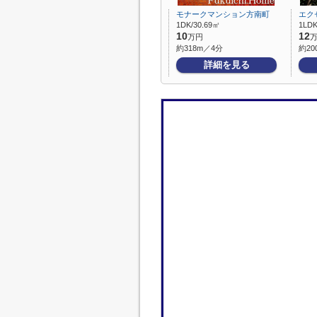
モナークマンション方南町
エク
1DK/30.69㎡
1LDK
10
12
万円
約318m／4分
約20
詳細を見る