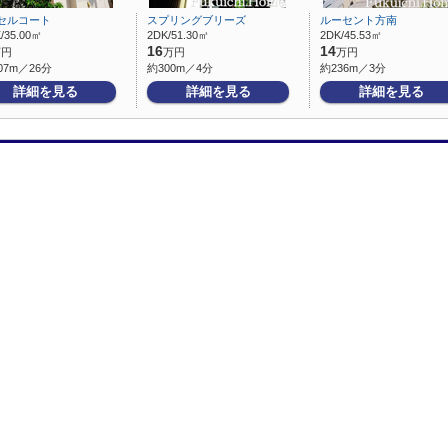
セルコート
スプリングブリーズ
ルーセント方南
/35.00㎡
2DK/51.30㎡
2DK/45.53㎡
16
14
万円
万円
万円
07m／26分
約300m／4分
約236m／3分
詳細を見る
詳細を見る
詳細を見る