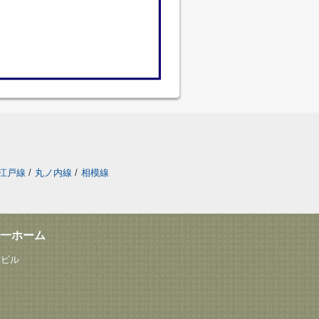
江戸線
/
丸ノ内線
/
相模線
一ホーム
塚ビル