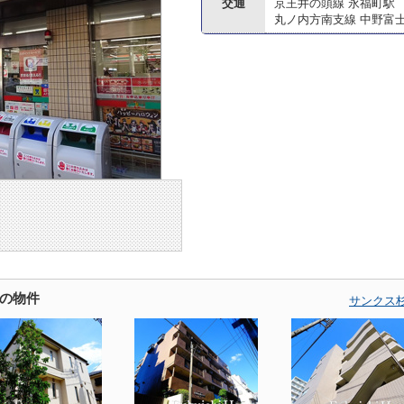
交通
京王井の頭線 永福町駅
丸ノ内方南支線 中野富
の物件
サンクス