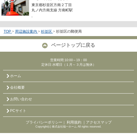
東京都杉並区方南２丁目
丸ノ内方南支線 方南町駅
-
TOP
>
周辺施設案内
>
杉並区
>
杉並区の郵便局
ページトップに戻る
営業時間:10:00～19：00
定休日:水曜日（１月～３月は無休）
ホーム
会社概要
お問い合わせ
PCサイト
プライバシーポリシー
利用規約
｜アクセスマップ
｜
Copyright(c) 株式会社福一ホーム All rights reserved.