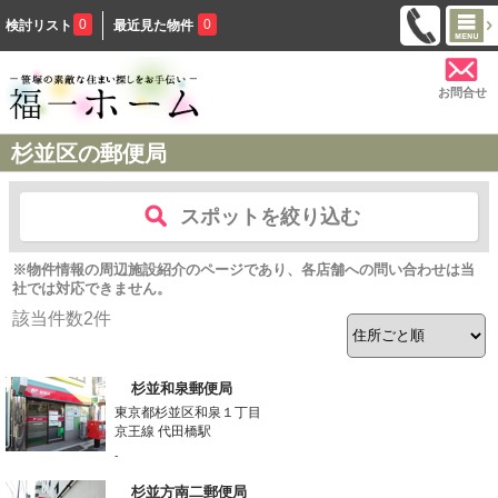
0
0
検討リスト
最近見た物件
お問合せ
杉並区の郵便局
スポットを絞り込む
※物件情報の周辺施設紹介のページであり、各店舗への問い合わせは当
社では対応できません。
該当件数
2
件
杉並和泉郵便局
東京都杉並区和泉１丁目
京王線 代田橋駅
-
杉並方南二郵便局