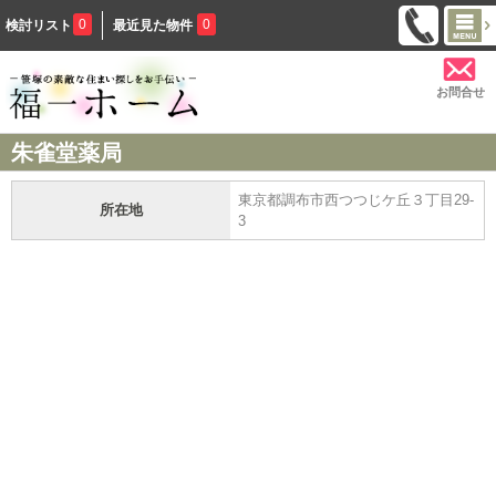
0
0
検討リスト
最近見た物件
お問合せ
朱雀堂薬局
東京都調布市西つつじケ丘３丁目29-
所在地
3