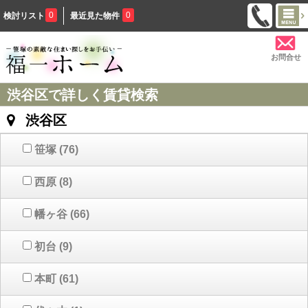
0
0
検討リスト
最近見た物件
お問合せ
渋谷区で詳しく賃貸検索
渋谷区
笹塚
(76)
西原
(8)
幡ヶ谷
(66)
初台
(9)
本町
(61)