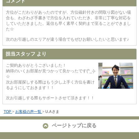
コメント
方位がこだわりがあったのですが、方位磁針付きの間取り図がない場
合も、わざわざ手書きで方位を入れていただき、非常に丁寧な対応を
していただきました。返信も早く素早く契約まで至ることができまし
た☆
次のお引越しのエリアが違う場合でもぜひお願いしたいと思います♪
担当スタッフ より
ご契約ありがとうございました！
納得のいくお部屋が見つかって良かったです(^_-)-
☆
次お部屋探しする際はもう少し上手く方位を書け
るようにしておきます！！
次お引越しする際もサポートさせて頂きます！！
TOP
>
お客様の声一覧
>
U.Aさま
ページトップに戻る