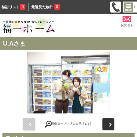
0
0
検討リスト
最近見た物件
お問合せ
U.Aさま
前
次
画像タップで拡大表示【
1
/1】