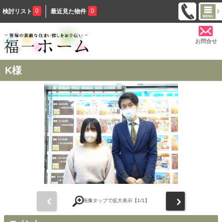
0
0
検討リスト
最近見た物件
お問合せ
K様
前
次
画像タップで拡大表示【
1
/1】