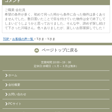
コメント
ご職業:会社員
希望の条件が多く、初めて伺った時から条件に合った物件は多くあり
ませんでした。数日置いたことで目を付けていた物件は全て終了して
しまいどうしようかと思っておりました。そんな中、諦めず探し続け
て下さった川端さん。色々ありましたが、楽しいお部屋探しでした！
TOP
>
お客様の声一覧
>
Tさま・Yさま
ページトップに戻る
営業時間:10:00～19：00
定休日:水曜日（１月～３月は無休）
ホーム
会社概要
お問い合わせ
PCサイト