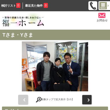
0
0
検討リスト
最近見た物件
お問合せ
Tさま・Yさま
前
次
画像タップで拡大表示【
1
/1】