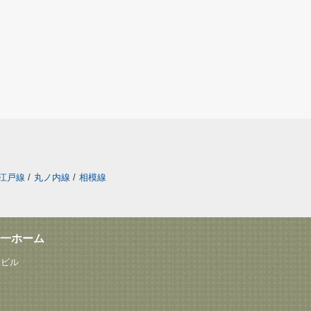
江戸線
/
丸ノ内線
/
相模線
一ホーム
塚ビル