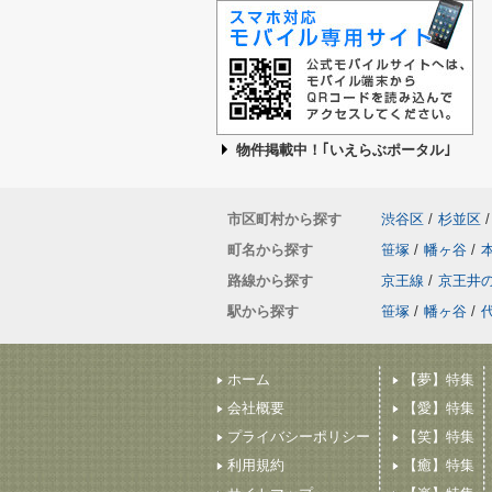
物件掲載中！｢いえらぶポータル｣
市区町村から探す
渋谷区
/
杉並区
/
町名から探す
笹塚
/
幡ヶ谷
/
路線から探す
京王線
/
京王井
駅から探す
笹塚
/
幡ヶ谷
/
ホーム
【夢】特集
会社概要
【愛】特集
プライバシーポリシー
【笑】特集
利用規約
【癒】特集