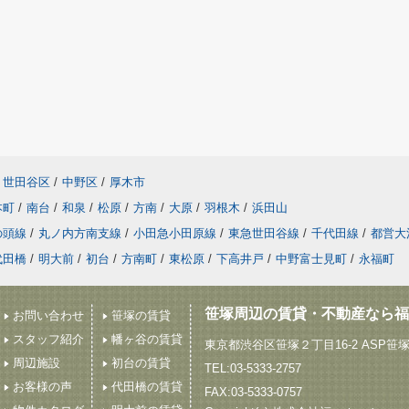
世田谷区
/
中野区
/
厚木市
本町
/
南台
/
和泉
/
松原
/
方南
/
大原
/
羽根木
/
浜田山
の頭線
/
丸ノ内方南支線
/
小田急小田原線
/
東急世田谷線
/
千代田線
/
都営大
代田橋
/
明大前
/
初台
/
方南町
/
東松原
/
下高井戸
/
中野富士見町
/
永福町
笹塚周辺の賃貸・不動産なら福
お問い合わせ
笹塚の賃貸
スタッフ紹介
幡ヶ谷の賃貸
東京都渋谷区笹塚２丁目16-2 ASP笹
周辺施設
初台の賃貸
TEL:03-5333-2757
お客様の声
代田橋の賃貸
FAX:03-5333-0757