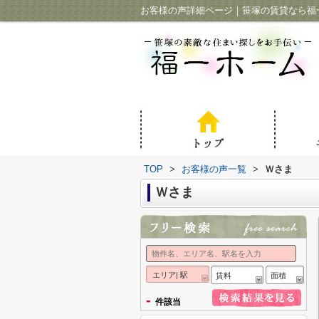
お客様の声詳細ページ｜笹塚の賃貸なら福
TOP
>
お客様の声一覧
>
Ｗさま
Ｗさま
エリア| 駅
賃料
面積
-
件該当