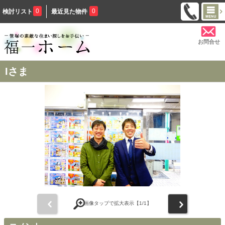
0
0
検討リスト
最近見た物件
お問合せ
Iさま
前
次
画像タップで拡大表示【
1
/1】