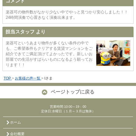
コメント
楽器可の物件数がなかり少ない中でやっと見つかり安心しました！！
24時間演奏で心置きなく演奏出来ます。
担当スタッフ より
楽器可というあまり物件が多くない条件の中で
も、ご希望条件もクリアする賃貸マンションをご
紹介できてご満足頂けてよかったです。新しいお
部屋での生活がすばらいものになるよう願ってお
ります！！
TOP
>
お客様の声一覧
>
Iさま
ページトップに戻る
営業時間:10:00～19：00
定休日:水曜日（１月～３月は無休）
ホーム
会社概要