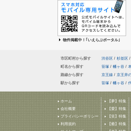
物件掲載中！｢いえらぶポータル｣
市区町村から探す
渋谷区
/
杉並区
/
町名から探す
笹塚
/
幡ヶ谷
/
路線から探す
京王線
/
京王井
駅から探す
笹塚
/
幡ヶ谷
/
ホーム
【夢】特集
会社概要
【愛】特集
プライバシーポリシー
【笑】特集
利用規約
【癒】特集