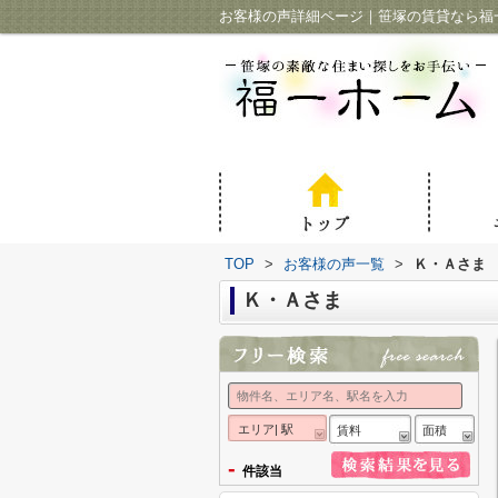
お客様の声詳細ページ｜笹塚の賃貸なら福
TOP
>
お客様の声一覧
>
Ｋ・Ａさま
Ｋ・Ａさま
エリア| 駅
賃料
面積
-
件該当