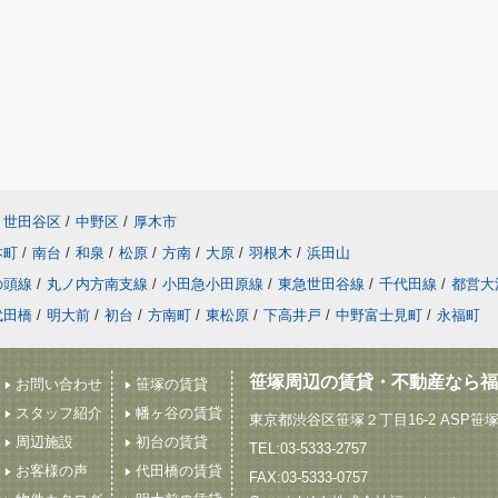
世田谷区
/
中野区
/
厚木市
本町
/
南台
/
和泉
/
松原
/
方南
/
大原
/
羽根木
/
浜田山
の頭線
/
丸ノ内方南支線
/
小田急小田原線
/
東急世田谷線
/
千代田線
/
都営大
代田橋
/
明大前
/
初台
/
方南町
/
東松原
/
下高井戸
/
中野富士見町
/
永福町
笹塚周辺の賃貸・不動産なら福
お問い合わせ
笹塚の賃貸
スタッフ紹介
幡ヶ谷の賃貸
東京都渋谷区笹塚２丁目16-2 ASP笹
周辺施設
初台の賃貸
TEL:03-5333-2757
お客様の声
代田橋の賃貸
FAX:03-5333-0757