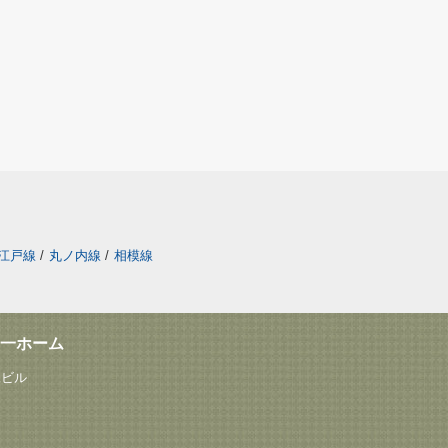
江戸線
/
丸ノ内線
/
相模線
一ホーム
塚ビル