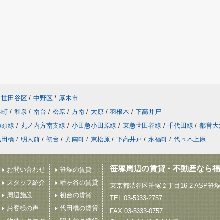
世田谷区
/
中野区
/
厚木市
本町
/
和泉
/
南台
/
松原
/
方南
/
大原
/
羽根木
/
下高井戸
の頭線
/
丸ノ内方南支線
/
小田急小田原線
/
東急世田谷線
/
千代田線
/
都営大
代田橋
/
明大前
/
初台
/
方南町
/
東松原
/
下高井戸
/
永福町
/
代々木上原
笹塚周辺の賃貸・不動産なら福
お問い合わせ
笹塚の賃貸
スタッフ紹介
幡ヶ谷の賃貸
東京都渋谷区笹塚２丁目16-2 ASP笹
周辺施設
初台の賃貸
TEL:03-5333-2757
お客様の声
代田橋の賃貸
FAX:03-5333-0757