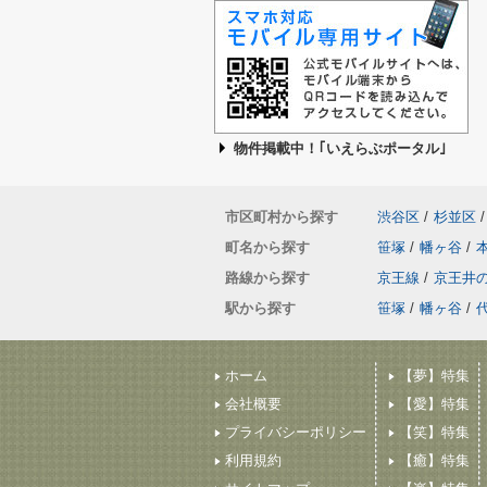
物件掲載中！｢いえらぶポータル｣
市区町村から探す
渋谷区
/
杉並区
/
町名から探す
笹塚
/
幡ヶ谷
/
路線から探す
京王線
/
京王井
駅から探す
笹塚
/
幡ヶ谷
/
ホーム
【夢】特集
会社概要
【愛】特集
プライバシーポリシー
【笑】特集
利用規約
【癒】特集