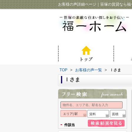
お客様の声詳細ページ｜笹塚の賃貸なら福
TOP
>
お客様の声一覧
>
Ｉさま
Ｉさま
エリア| 駅
賃料
面積
-
件該当