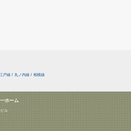
江戸線
/
丸ノ内線
/
相模線
一ホーム
塚ビル