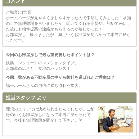
コメント
ご職業:自営業
ホームページが見やすく探しやすかったので来店してみました！承知
の上で無理難題を言いましたが、聞いてくれる姿勢や、初めて来店し
た後にも物件提案の連絡がもらえるのが嬉しかった！
お部屋探し...疲れましたが、満足いくお部屋が見つかって本当に良か
ったです。
今回のお部屋探しで最も重要視したポイントは？
鉄筋コンクリートのマンションタイプ。
お部屋の広さと、立地のバランス！
今回、数がある不動産屋の中から弊社を選ばれたご理由は？
福一ホームさんの自信に満ち溢れた接客。
担当スタッフ より
理想のエリアでは決められませんでしたが、ご納
得のいくお部屋探しになって本当に良かったで
す。今後も無理難題を聞かせて下さい。笑