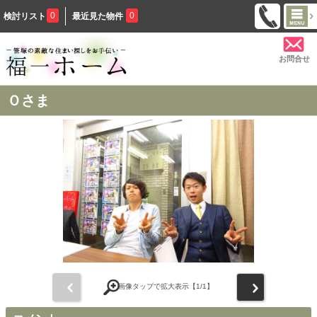
0
0
検討リスト
最近見た物件
お問合せ
Ｏさま
前
次
画像タップで拡大表示【
1
/1】