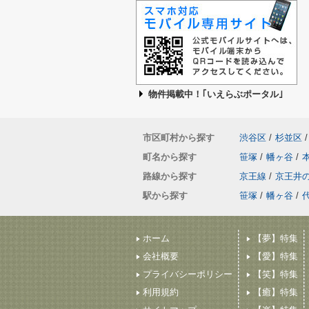
物件掲載中！｢いえらぶポータル｣
市区町村から探す
渋谷区
/
杉並区
/
町名から探す
笹塚
/
幡ヶ谷
/
路線から探す
京王線
/
京王井
駅から探す
笹塚
/
幡ヶ谷
/
ホーム
【夢】特集
会社概要
【愛】特集
プライバシーポリシー
【笑】特集
利用規約
【癒】特集