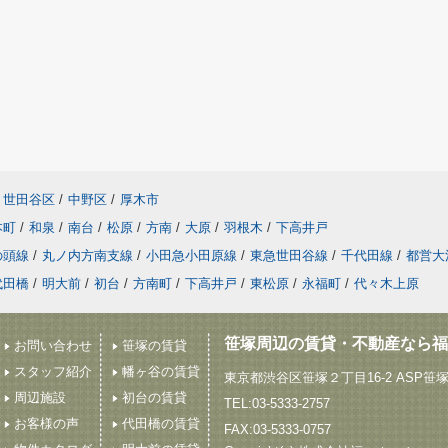
世田谷区
/
中野区
/
厚木市
本町
/
和泉
/
南台
/
松原
/
方南
/
大原
/
羽根木
/
下高井戸
の頭線
/
丸ノ内方南支線
/
小田急小田原線
/
東急世田谷線
/
千代田線
/
都営大
代田橋
/
明大前
/
初台
/
方南町
/
下高井戸
/
東松原
/
永福町
/
代々木上原
笹塚周辺の賃貸・不動産なら福
お問い合わせ
笹塚の賃貸
スタッフ紹介
幡ヶ谷の賃貸
東京都渋谷区笹塚２丁目16-2 ASP笹
周辺施設
初台の賃貸
TEL:03-5333-2757
お客様の声
代田橋の賃貸
FAX:03-5333-0757