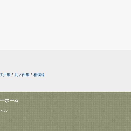
江戸線
/
丸ノ内線
/
相模線
一ホーム
塚ビル