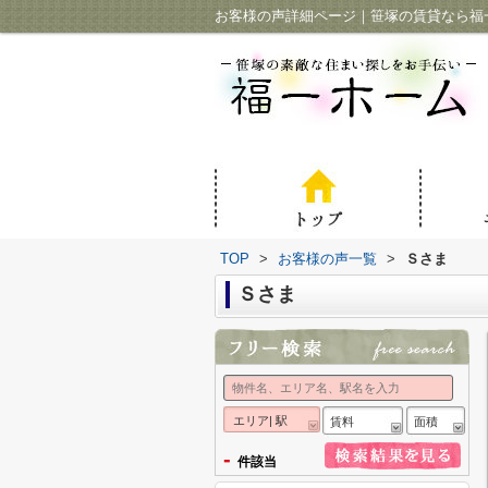
お客様の声詳細ページ｜笹塚の賃貸なら福
TOP
>
お客様の声一覧
>
Ｓさま
Ｓさま
エリア| 駅
賃料
面積
-
件該当