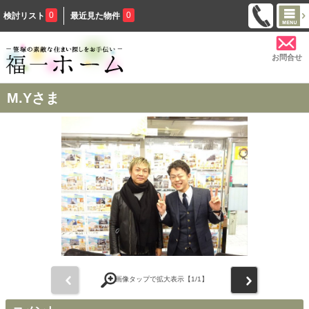
0
0
検討リスト
最近見た物件
お問合せ
M.Yさま
前
次
画像タップで拡大表示【
1
/1】