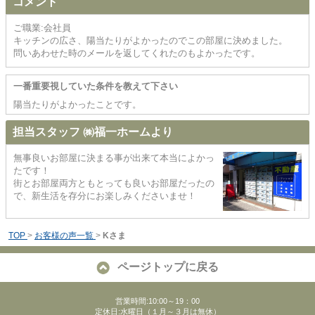
コメント
ご職業:会社員
キッチンの広さ、陽当たりがよかったのでこの部屋に決めました。
問いあわせた時のメールを返してくれたのもよかったです。
一番重要視していた条件を教えて下さい
陽当たりがよかったことです。
担当スタッフ ㈱福一ホームより
無事良いお部屋に決まる事が出来て本当によかっ
たです！
街とお部屋両方ともとっても良いお部屋だったの
で、新生活を存分にお楽しみくださいませ！
TOP
>
お客様の声一覧
>
Kさま
ページトップに戻る
営業時間:10:00～19：00
定休日:水曜日（１月～３月は無休）