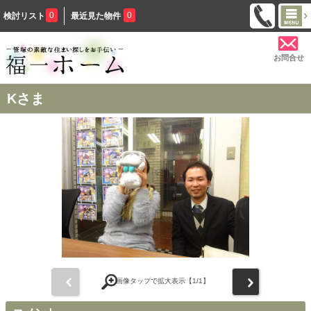
0
0
検討リスト
最近見た物件
お問合せ
Kさま
前
次
画像タップで拡大表示【
1
/1】