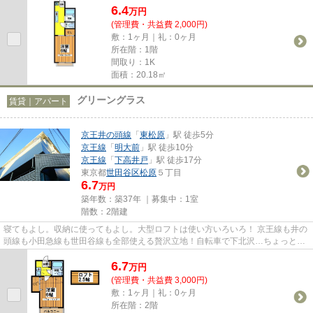
6.4
万
円
(管理費・共益費 2,000円)
敷：1ヶ月｜礼：0ヶ月
所在階：1階
間取り：1K
面積：20.18㎡
グリーングラス
賃貸｜アパート
京王井の頭線
「
東松原
」駅 徒歩5分
京王線
「
明大前
」駅 徒歩10分
京王線
「
下高井戸
」駅 徒歩17分
東京都
世田谷区
松原
５丁目
6.7
万円
築年数：築37年 ｜募集中：
1室
階数：2階建
寝てもよし。収納に使ってもよし。大型ロフトは使い方いろいろ！ 京王線も井の
頭線も小田急線も世田谷線も全部使える贅沢立地！自転車で下北沢…ちょっと頑
張って渋谷まで。駅前には２...
6.7
万
円
(管理費・共益費 3,000円)
敷：1ヶ月｜礼：0ヶ月
所在階：2階