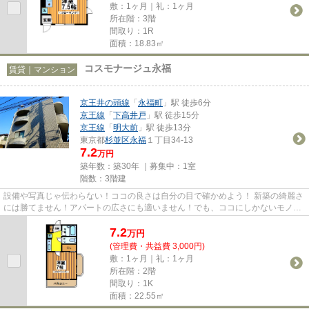
敷：1ヶ月｜礼：1ヶ月
所在階：3階
間取り：1R
面積：18.83㎡
コスモナージュ永福
賃貸｜マンション
京王井の頭線
「
永福町
」駅 徒歩6分
京王線
「
下高井戸
」駅 徒歩15分
京王線
「
明大前
」駅 徒歩13分
東京都
杉並区
永福
１丁目34-13
7.2
万円
築年数：築30年 ｜募集中：
1室
階数：3階建
設備や写真じゃ伝わらない！ココの良さは自分の目で確かめよう！ 新築の綺麗さ
には勝てません！アパートの広さにも適いません！でも、ココにしかないモノが
ある…静かな環境、ストレス...
7.2
万
円
(管理費・共益費 3,000円)
敷：1ヶ月｜礼：1ヶ月
所在階：2階
間取り：1K
面積：22.55㎡