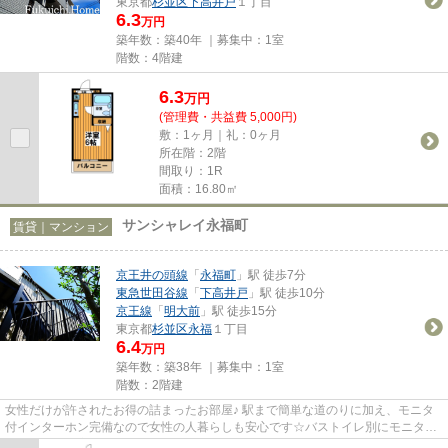
東京都
杉並区
下高井戸
１丁目
6.3
万円
築年数：築40年 ｜募集中：
1室
階数：4階建
6.3
万
円
(管理費・共益費 5,000円)
敷：1ヶ月｜礼：0ヶ月
所在階：2階
間取り：1R
面積：16.80㎡
サンシャレイ永福町
賃貸｜マンション
京王井の頭線
「
永福町
」駅 徒歩7分
東急世田谷線
「
下高井戸
」駅 徒歩10分
京王線
「
明大前
」駅 徒歩15分
東京都
杉並区
永福
１丁目
6.4
万円
築年数：築38年 ｜募集中：
1室
階数：2階建
女性だけが許されたお得の詰まったお部屋♪ 駅まで簡単な道のりに加え、モニタ
付インターホン完備なので女性の人暮らしも安心です☆バストイレ別にモニタ付
インターホン完備でこの価格は...