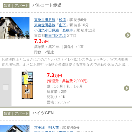
パルコート赤堤
賃貸｜アパート
東急世田谷線
「
松原
」駅 徒歩6分
東急世田谷線
「
山下
」駅 徒歩10分
小田急小田原線
「
豪徳寺
」駅 徒歩12分
東京都
世田谷区
赤堤
２丁目
7.3
万円
築年数：築21年 ｜募集中：
1室
階数：2階建
お値段以上とはまさにこのこと♪ バストイレ別にシステムキッチン、室内洗濯機
置き場完備…まさにお値打ち価格☆多路線使える立地なので通勤や休日のお出か
けは楽チンです♪お問い合わせは...
7.3
万
円
(管理費・共益費 2,000円)
敷：1ヶ月｜礼：1ヶ月
所在階：2階
間取り：1K
面積：23.59㎡
ハイツGEN
賃貸｜アパート
京王線
「
明大前
」駅 徒歩5分