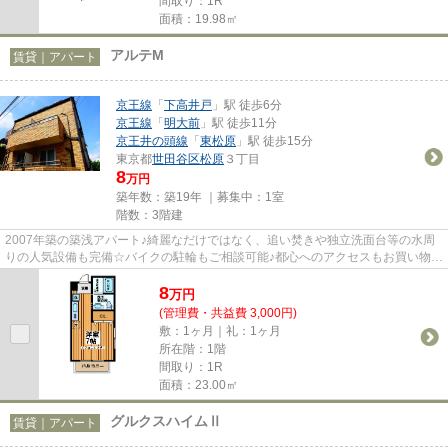
間取り：1R
面積：19.98㎡
アルテM
賃貸｜アパート
京王線
「
下高井戸
」駅 徒歩6分
京王線
「
明大前
」駅 徒歩11分
京王井の頭線
「
東松原
」駅 徒歩15分
東京都
世田谷区
松原
３丁目
8
万円
築年数：築19年 ｜募集中：
1室
階数：3階建
2007年築の築浅アパート♪綺麗なだけではなく、追い焚きや独立洗面台等の水周
りの人気設備も完備☆バイクの駐輪もご相談可能♪都心へのアクセスもお買い物も
楽しめる立地です！
8
万
円
(管理費・共益費 3,000円)
敷：1ヶ月｜礼：1ヶ月
所在階：1階
間取り：1R
面積：23.00㎡
グルクスハイムⅡ
賃貸｜アパート