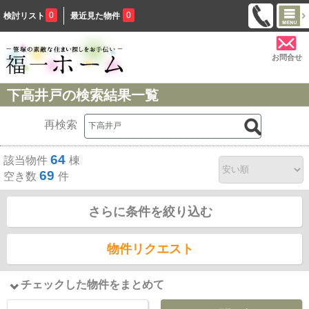
0
0
検討リスト
最近見た物件
お問合せ
下高井戸の検索結果一覧
再検索
64
該当物件
棟
69
空き数
件
さらに条件を絞り込む
物件リクエスト
チェックした物件をまとめて