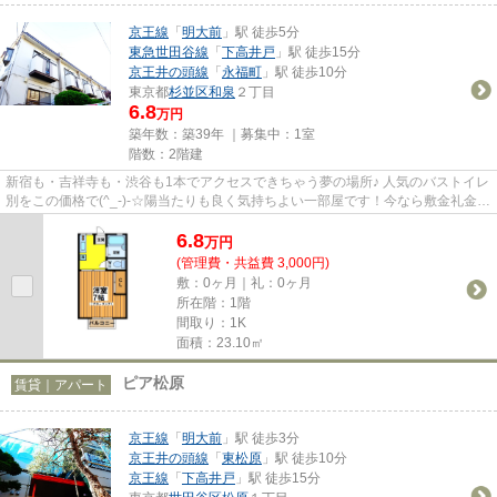
京王線
「
明大前
」駅 徒歩5分
東急世田谷線
「
下高井戸
」駅 徒歩15分
京王井の頭線
「
永福町
」駅 徒歩10分
東京都
杉並区
和泉
２丁目
6.8
万円
築年数：築39年 ｜募集中：
1室
階数：2階建
新宿も・吉祥寺も・渋谷も1本でアクセスできちゃう夢の場所♪ 人気のバストイレ
別をこの価格で(^_-)-☆陽当たりも良く気持ちよい一部屋です！今なら敷金礼金無
しキャンペーン中♪せっかく...
6.8
万
円
(管理費・共益費 3,000円)
敷：0ヶ月｜礼：0ヶ月
所在階：1階
間取り：1K
面積：23.10㎡
ピア松原
賃貸｜アパート
京王線
「
明大前
」駅 徒歩3分
京王井の頭線
「
東松原
」駅 徒歩10分
京王線
「
下高井戸
」駅 徒歩15分