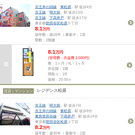
京王井の頭線
「
東松原
」駅 徒歩4分
京王線
「
明大前
」駅 徒歩13分
京王線
「
下高井戸
」駅 徒歩17分
東京都
世田谷区
松原
５丁目
8.1
万円
築年数：築16年 ｜募集中：
1室
階数：2階建
8.1
万
円
(管理費・共益費 3,000円)
敷：1ヶ月｜礼：1ヶ月
所在階：1階
間取り：1R
面積：20.00㎡
レジデンス松原
賃貸｜マンション
京王線
「
明大前
」駅 徒歩7分
京王井の頭線
「
東松原
」駅 徒歩9分
東急世田谷線
「
下高井戸
」駅 徒歩14分
東京都
世田谷区
松原
２丁目
8.2
万円
築年数：築36年 ｜募集中：
1室