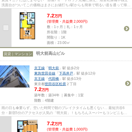
洗面台がついてこの価格はまさにお値打ち♪駅からも簡単で明るい道を通って帰れ
るので女性の方も安心です☆...
7.2
万
円
(管理費・共益費 2,000円)
敷：1ヶ月｜礼：1ヶ月
所在階：1階
間取り：1K
面積：23.00㎡
明大前高山ビル
賃貸｜マンション
京王線
「
明大前
」駅 徒歩2分
東急世田谷線
「
下高井戸
」駅 徒歩12分
京王線
「
代田橋
」駅 徒歩13分
東京都
世田谷区
松原
２丁目
7.2
万円
築年数：築34年 ｜募集中：
1室
階数：4階建
雨の日も傘要らず。空いた時間で朝のブレイクタイムも悪くない… 最短渋谷6
分・新宿5分のアクセスが人気の「明大前」！もちろんスーパーもコンビニもド
ラッグストアも飲食店も…想像以上...
7.2
万
円
(管理費・共益費 1,000円)