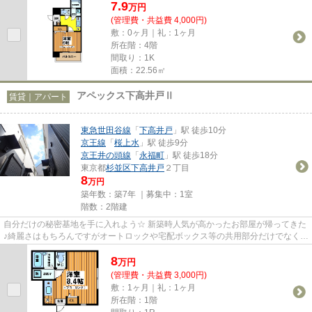
7.9
万
円
(管理費・共益費 4,000円)
敷：0ヶ月｜礼：1ヶ月
所在階：4階
間取り：1K
面積：22.56㎡
アペックス下高井戸Ⅱ
賃貸｜アパート
東急世田谷線
「
下高井戸
」駅 徒歩10分
京王線
「
桜上水
」駅 徒歩9分
京王井の頭線
「
永福町
」駅 徒歩18分
東京都
杉並区
下高井戸
２丁目
8
万円
築年数：築7年 ｜募集中：
1室
階数：2階建
自分だけの秘密基地を手に入れよう☆ 新築時人気が高かったお部屋が帰ってきた
♪綺麗さはもちろんですがオートロックや宅配ボックス等の共用部分だけでなく、
浴室乾燥機や温水洗浄便座の...
8
万
円
(管理費・共益費 3,000円)
敷：1ヶ月｜礼：1ヶ月
所在階：1階