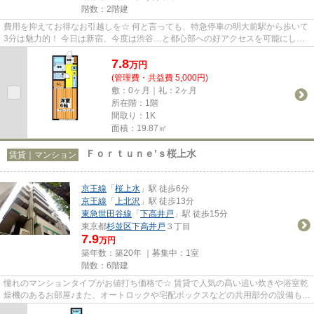
階数：2階建
費用を抑えてお得なお引越しを☆ 何と言っても、特急停車の明大前駅から歩いて
3分は魅力的！ 今日は新宿、今度は渋谷…と都心部への好アクセスを可能にしま
す！ 通勤時間が短くなれば、...
7.8
万
円
(管理費・共益費 5,000円)
敷：0ヶ月｜礼：2ヶ月
所在階：1階
間取り：1K
面積：19.87㎡
Ｆｏｒｔｕｎｅ’ｓ桜上水
賃貸｜マンション
京王線
「
桜上水
」駅 徒歩6分
京王線
「
上北沢
」駅 徒歩13分
東急世田谷線
「
下高井戸
」駅 徒歩15分
東京都
杉並区
下高井戸
３丁目
7.9
万円
築年数：築20年 ｜募集中：
1室
階数：6階建
憧れのマンションタイプがお値打ち価格で☆ 賃貸で人気の髙い追い炊きや浴室乾
燥機のあるお部屋♪また、オートロックや宅配ボックスなどの共用部分の設備もバ
ッチリ☆整ったお部屋と共に...