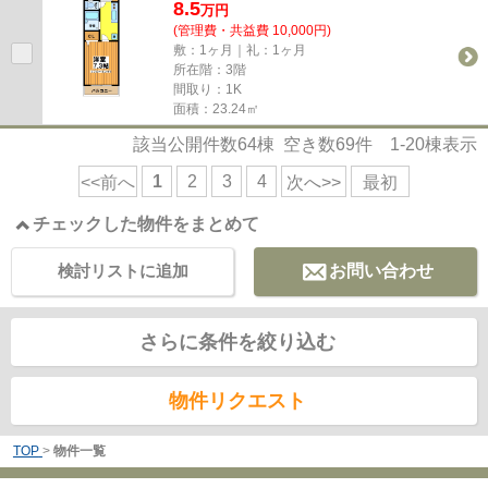
8.5
万
円
(管理費・共益費 10,000円)
敷：1ヶ月｜礼：1ヶ月
所在階：3階
間取り：1K
面積：23.24㎡
該当公開件数
64
棟 空き数
69
件
1-20
棟表示
1
2
3
4
<<前へ
次へ>>
最初
チェックした物件をまとめて
検討リストに追加
お問い合わせ
さらに条件を絞り込む
物件リクエスト
TOP
>
物件一覧