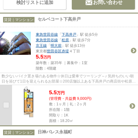
検討リストに追加
お問い合わせ
セルベコート下高井戸
賃貸｜マンション
東急世田谷線
「
下高井戸
」駅 徒歩5分
東急世田谷線
「
松原
」駅 徒歩7分
京王線
「
明大前
」駅 徒歩13分
東京都
世田谷区
赤堤
４丁目
5.5
万円
築年数：築35年 ｜募集中：
1室
階数：4階建
数少ないバイク置き場のある物件☆休日は愛車でツーリング～♪ 気持ちのいい朝
日を浴びて1日を迎えられるお部屋☆200店舗以上ある下高井戸の商店街や松原駅
すぐのオオゼキ等買い物施設は...
5.5
万
円
(管理費・共益費 9,000円)
敷：1ヶ月｜礼：2ヶ月
所在階：1階
間取り：1K
面積：18.20㎡
日神パレス永福町
賃貸｜マンション