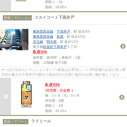
間取り：1K
面積：18.00㎡
スカイコート下高井戸
賃貸｜マンション
東急世田谷線
「
下高井戸
」駅 徒歩3分
東急世田谷線
「
松原
」駅 徒歩12分
京王線
「
明大前
」駅 徒歩12分
東京都
杉並区
下高井戸
１丁目
6.8
万円
築年数：築39年 ｜募集中：
1室
階数：12階建 地下2階
やっぱり住みたいマンションタイプ♪家賃はお手頃に～☆ 200店舗のお店が並ぶ商
店街が魅力の下高井戸の駅から徒歩2分の立地☆毎日のお買い物が楽しくなりそ
う♪また、多路線使える立地なの...
6.8
万
円
(管理費・共益費 -)
敷：1ヶ月｜礼：0ヶ月
所在階：6階
間取り：1R
面積：16.20㎡
ラドミール
賃貸｜アパート