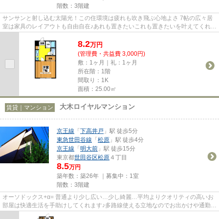
階数：3階建
サンサンと射し込む太陽光！この住環境は疲れも吹き飛ぶ心地よさ 7帖の広々居
室は家具のレイアウトも自由自在♪あれも置きたいこれも置きたいを叶えてくれま
す☆また、多路線使える立地...
8.2
万
円
(管理費・共益費 3,000円)
敷：1ヶ月｜礼：1ヶ月
所在階：1階
間取り：1K
面積：25.00㎡
大木ロイヤルマンション
賃貸｜マンション
京王線
「
下高井戸
」駅 徒歩5分
東急世田谷線
「
松原
」駅 徒歩4分
京王線
「
明大前
」駅 徒歩15分
東京都
世田谷区
松原
４丁目
8.5
万円
築年数：築26年 ｜募集中：
1室
階数：3階建
オーソドックス+α= 普通より少し広い…少し綺麗…平均よりクオリティの高いお
部屋は快適生活を手助けしてくれます♪多路線使える立地なのでお出かけや通勤は
らっくらく♪素敵な立地と共に...