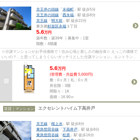
京王井の頭線
「
永福町
」駅 徒歩5分
京王井の頭線
「
西永福
」駅 徒歩8分
京王線
「
明大前
」駅 徒歩22分
東京都
杉並区
永福
３丁目
5.6
万円
築年数：築39年 ｜募集中：
1室
階数：4階建
☆分譲マンションがお手頃価格で！住み心地と新しさの融合体☆ えっこの価格で
いいの？…と思ってしまうくらいガッチリとした分譲マンション。エントランス
はオートロックで守られて、部...
5.6
万
円
(管理費・共益費 5,000円)
敷：0ヶ月｜礼：0ヶ月
所在階：3階
間取り：1K
面積：16.90㎡
エクセレントハイム下高井戸
賃貸｜マンション
京王線
「
桜上水
」駅 徒歩8分
東急世田谷線
「
下高井戸
」駅 徒歩8分
東急世田谷線
「
松原
」駅 徒歩16分