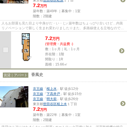
東京都
世田谷区
松原
１丁目
7.2
万円
築年数：築49年 ｜募集中：
1室
階数：2階建
人もお部屋も見た目より中身がだ・い・じ♪ 築年数はちょっぴり古いけど…内装
リノベーションで新しく生まれ変わりました☆また、多路線使える立地なので通
勤や休日のお出かけは楽ちん♪人...
7.2
万
円
(管理費・共益費 -)
敷：1ヶ月｜礼：1ヶ月
所在階：1階
間取り：1R
面積：15.66㎡
香風史
賃貸｜アパート
京王線
「
桜上水
」駅 徒歩12分
京王線
「
下高井戸
」駅 徒歩15分
京王線
「
明大前
」駅 徒歩26分
東京都
世田谷区
桜上水
１丁目
7.2
万円
築年数：築22年 ｜募集中：
1室
階数：2階建
賃貸マニアにはたまらない一部屋♪ オートロック完備に加え、浴室乾燥機や独立