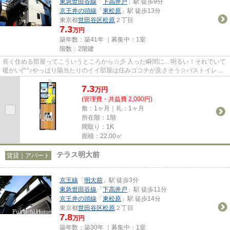
東急世田谷線
「
下高井戸
」駅 徒歩9分
京王井の頭線
「
東松原
」駅 徒歩13分
東京都
世田谷区
松原
２丁目
7.3
万円
築年数：築41年 ｜募集中：
1室
階数：2階建
長く住める部屋ってこういうところから☆彡 入った瞬間に…明るい！それでいて
暖かい(^^♪やっぱり陽当たりのイイ部屋は住みゴコチが良さそう☆バストイレも
別だし、なんて言っても広い居...
7.3
万
円
(管理費・共益費 2,000円)
敷：1ヶ月｜礼：1ヶ月
所在階：1階
間取り：1K
面積：22.00㎡
テラス明大前
賃貸｜アパート
京王線
「
明大前
」駅 徒歩3分
東急世田谷線
「
下高井戸
」駅 徒歩11分
京王井の頭線
「
東松原
」駅 徒歩14分
東京都
世田谷区
松原
２丁目
7.8
万円
築年数：築30年 ｜募集中：
1室