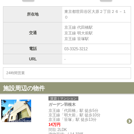
東京都世田谷区大原２丁目２６－１
所在地
０
京王線 代田橋駅
交通
京王線 明大前駅
京王線 笹塚駅
電話
03-3325-3212
URL
-
24時間営業
施設周辺の物件
賃貸｜マンション
ガーデン羽根木
京王線「代田橋」駅 徒歩5分
京王線「明大前」駅 徒歩10分
京王線「笹塚」駅 徒歩13分
14万円
間取:
2LDK