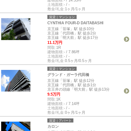
建物面積:
- / 14.33坪
土地面積:
- / -
敷金/礼金:
1ヶ月/1ヶ月
賃貸｜マンション
CYNTHIA FOUR-D DAITABASHI
京王線「笹塚」駅 徒歩10分
京王線「代田橋」駅 徒歩2分
京王線「明大前」駅 徒歩17分
11.1万円
間取:
1R
建物面積:
- / 7.86坪
土地面積:
- / -
敷金/礼金:
0.5ヶ月/0.5ヶ月
賃貸｜マンション
グランド・ガーラ代田橋
京王線「笹塚」駅 徒歩12分
京王線「代田橋」駅 徒歩1分
京王井の頭線「明大前」駅 徒歩13分
9.5万円
間取:
1K
建物面積:
- / 7.14坪
土地面積:
- / -
敷金/礼金:
0ヶ月/1ヶ月
賃貸｜アパート
カロン