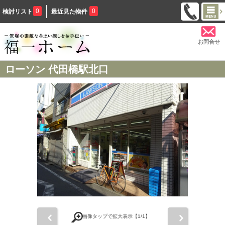
0
0
検討リスト
最近見た物件
お問合せ
ローソン 代田橋駅北口
前
次
画像タップで拡大表示【
1
/1】