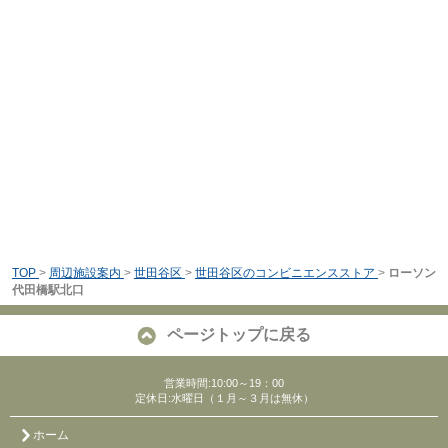
TOP
>
周辺施設案内
>
世田谷区
>
世田谷区のコンビニエンスストア
>
ローソン
代田橋駅北口
ページトップに戻る
営業時間:10:00～19：00
定休日:水曜日（１月～３月は無休）
ホーム