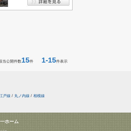
15
1-15
該当公開件数
件
件表示
江戸線
/
丸ノ内線
/
相模線
一ホーム