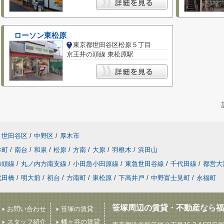
ローソン東松原
東京都世田谷区松原５丁目
京王井の頭線 東松原駅
世田谷区
/
中野区
/
厚木市
本町
/
南台
/
和泉
/
松原
/
方南
/
大原
/
羽根木
/
浜田山
の頭線
/
丸ノ内方南支線
/
小田急小田原線
/
東急世田谷線
/
千代田線
/
都営大
代田橋
/
明大前
/
初台
/
方南町
/
東松原
/
下高井戸
/
中野富士見町
/
永福町
笹塚周辺の賃貸・不動産なら福
お問い合わせ
笹塚の賃貸
スタッフ紹介
幡ヶ谷の賃貸