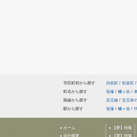
市区町村から探す
渋谷区
/
杉並区
/
町名から探す
笹塚
/
幡ヶ谷
/
路線から探す
京王線
/
京王井
駅から探す
笹塚
/
幡ヶ谷
/
ホーム
【夢】特集
会社概要
【愛】特集