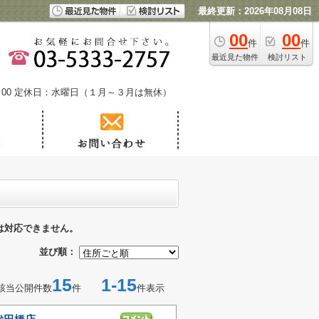
最終更新：2026年08月08日
00
00
件
件
最近見た物件
検討リスト
00
定休日：水曜日（１月～３月は無休）
は対応できません。
並び順：
15
1-15
該当公開件数
件
件表示