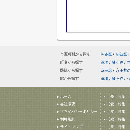
市区町村から探す
渋谷区
/
杉並区
/
町名から探す
笹塚
/
幡ヶ谷
/
路線から探す
京王線
/
京王井
駅から探す
笹塚
/
幡ヶ谷
/
ホーム
【夢】特集
会社概要
【愛】特集
プライバシーポリシー
【笑】特集
利用規約
【癒】特集
サイトマップ
【楽】特集