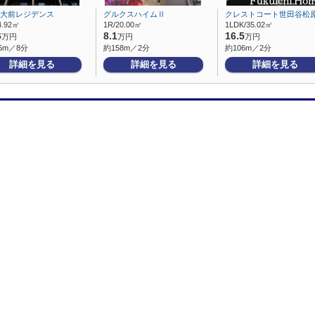
明大前レジデンス
グルクスハイムⅡ
クレストコート世田谷松
4.92㎡
1R/20.00㎡
1LDK/35.02㎡
6
8.1
16.5
万円
万円
万円
6m／8分
約158m／2分
約106m／2分
詳細を見る
詳細を見る
詳細を見る