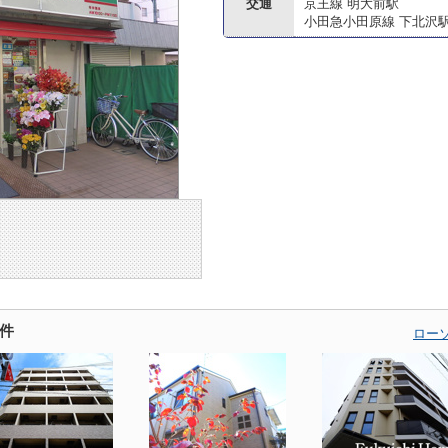
交通
京王線 明大前駅
小田急小田原線 下北沢
件
ロー