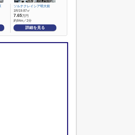
原
ソルナクレイシア明大前
1R/19.87㎡
7.65
万円
約84m／2分
詳細を見る