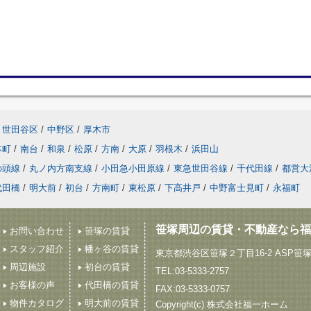
世田谷区
/
中野区
/
厚木市
本町
/
南台
/
和泉
/
松原
/
方南
/
大原
/
羽根木
/
浜田山
の頭線
/
丸ノ内方南支線
/
小田急小田原線
/
東急世田谷線
/
千代田線
/
都営大
代田橋
/
明大前
/
初台
/
方南町
/
東松原
/
下高井戸
/
中野富士見町
/
永福町
笹塚周辺の賃貸・不動産なら福
お問い合わせ
笹塚の賃貸
スタッフ紹介
幡ヶ谷の賃貸
東京都渋谷区笹塚２丁目16-2 ASP笹
周辺施設
初台の賃貸
TEL:03-5333-2757
お客様の声
代田橋の賃貸
FAX:03-5333-0757
物件カタログ
明大前の賃貸
Copyright(c) 株式会社福一ホーム