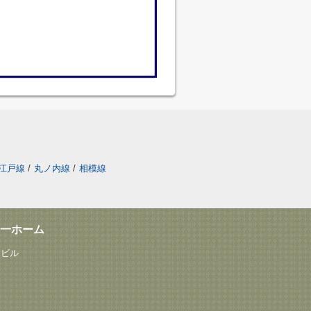
江戸線
/
丸ノ内線
/
相模線
一ホーム
塚ビル