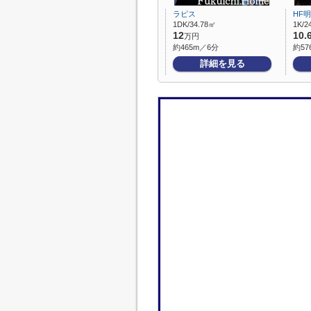
ラピス
HF
1DK/34.78㎡
1K/2
12
10.
万円
約465m／6分
約57
詳細を見る