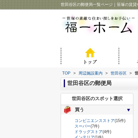
世田谷区の郵便局一覧ページ｜笹塚の賃貸
TOP
>
周辺施設案内
>
世田谷区
>
世田谷区の郵便局
世田谷区のスポット選択
買う
コンビニエンスストア
(15件)
スーパー
(7件)
ドラッグストア
(4件)
インテリア
(1件)