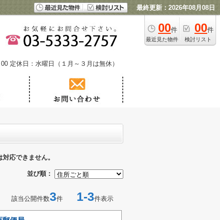
最終更新：2026年08月08日
00
00
件
件
最近見た物件
検討リスト
00
定休日：水曜日（１月～３月は無休）
は対応できません。
並び順：
3
1-3
該当公開件数
件
件表示