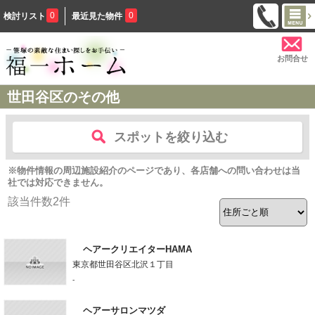
0
0
検討リスト
最近見た物件
お問合せ
世田谷区のその他
スポットを絞り込む
※物件情報の周辺施設紹介のページであり、各店舗への問い合わせは当
社では対応できません。
該当件数
2
件
ヘアークリエイターHAMA
東京都世田谷区北沢１丁目
-
ヘアーサロンマツダ