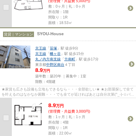
(管理費・共益費 5,000円)
敷：0ヶ月｜礼：0ヶ月
所在階：1階
間取り：1R
面積：18.53㎡
SYOU-House
賃貸｜マンション
京王線
「
笹塚
」駅 徒歩9分
京王線
「
幡ヶ谷
」駅 徒歩15分
丸ノ内方南支線
「
方南町
」駅 徒歩17分
東京都
中野区
南台
４丁目
8.9
万円
築年数：築20年 ｜募集中：
1室
階数：4階建
★家賃も広さも設備も立地もできるなら・・・全部欲しい★ ★お部屋探しで全て
を叶えるのはなかなか困難・・・でも全てが近ければあとは自分次第(^_-)-☆バラ
ンスのとれたお部屋！それがお...
8.9
万
円
(管理費・共益費 3,000円)
敷：1ヶ月｜礼：1ヶ月
所在階：4階
間取り：1R
面積：22.00㎡