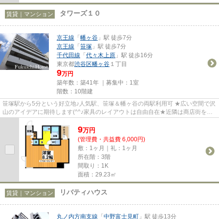
タワーズ１０
賃貸｜マンション
京王線
「
幡ヶ谷
」駅 徒歩7分
京王線
「
笹塚
」駅 徒歩7分
千代田線
「
代々木上原
」駅 徒歩16分
東京都
渋谷区
幡ヶ谷
１丁目
9
万円
築年数：築41年 ｜募集中：
1室
階数：10階建
笹塚駅から5分という好立地♪人気駅、笹塚＆幡ヶ谷の両駅利用可 ★広い空間で沢
山のアイデアに期待します(^^♪家具のレイアウトは自由自在★近隣は商店街を始
めスーパー・コンビニも近く住...
9
万
円
(管理費・共益費 6,000円)
敷：1ヶ月｜礼：1ヶ月
所在階：3階
間取り：1K
面積：29.23㎡
リバティハウス
賃貸｜マンション
丸ノ内方南支線
「
中野富士見町
」駅 徒歩13分