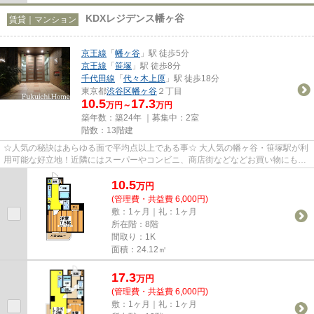
KDXレジデンス幡ヶ谷
賃貸｜マンション
京王線
「
幡ヶ谷
」駅 徒歩5分
京王線
「
笹塚
」駅 徒歩8分
千代田線
「
代々木上原
」駅 徒歩18分
東京都
渋谷区
幡ヶ谷
２丁目
10.5
17.3
万円～
万円
築年数：築24年 ｜募集中：
2室
階数：13階建
☆人気の秘訣はあらゆる面で平均点以上である事☆ 大人気の幡ヶ谷・笹塚駅が利
用可能な好立地！近隣にはスーパーやコンビニ、商店街などなどお買い物にも不
便しません！設備充実、綺麗な...
10.5
万
円
(管理費・共益費 6,000円)
敷：1ヶ月｜礼：1ヶ月
所在階：8階
間取り：1K
面積：24.12㎡
17.3
万
円
(管理費・共益費 6,000円)
敷：1ヶ月｜礼：1ヶ月