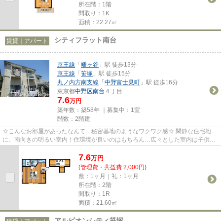
所在階：1階
間取り：1K
面積：22.27㎡
シティフラット南台
賃貸｜アパート
京王線
「
幡ヶ谷
」駅 徒歩13分
京王線
「
笹塚
」駅 徒歩15分
丸ノ内方南支線
「
中野富士見町
」駅 徒歩16分
東京都
中野区
南台
４丁目
7.6
万円
築年数：築58年 ｜募集中：
1室
階数：2階建
☆こんなお部屋があったなんて…秘密基地のようなワクワク感☆ 閑静な住宅地
に、南向きの明るい室内！住環境が良いのはもちろん…広々とした室内は子供の
頃憧れた秘密基地のような工夫と住...
7.6
万
円
(管理費・共益費 2,000円)
敷：1ヶ月｜礼：1ヶ月
所在階：2階
間取り：1R
面積：21.60㎡
アルビオンシティ笹塚