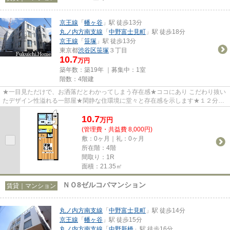
京王線
「
幡ヶ谷
」駅 徒歩13分
丸ノ内方南支線
「
中野富士見町
」駅 徒歩18分
京王線
「
笹塚
」駅 徒歩13分
東京都
渋谷区
笹塚
３丁目
10.7
万円
築年数：築19年 ｜募集中：
1室
階数：4階建
★一目見ただけで、お洒落だとわかってしまう存在感★ココにあり こだわり抜い
たデザイン性溢れる一部屋★閑静な住環境に堂々と存在感を示します★１２分が
遠く感じるかどうかは、周辺環境...
10.7
万
円
(管理費・共益費 8,000円)
敷：0ヶ月｜礼：0ヶ月
所在階：4階
間取り：1R
面積：21.35㎡
ＮＯ8ゼルコバマンション
賃貸｜マンション
丸ノ内方南支線
「
中野富士見町
」駅 徒歩14分
京王線
「
幡ヶ谷
」駅 徒歩15分
丸ノ内方南支線
「
中野新橋
」駅 徒歩16分