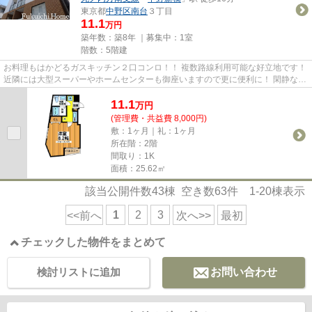
東京都
中野区
南台
３丁目
11.1
万円
築年数：築8年 ｜募集中：
1室
階数：5階建
お料理もはかどるガスキッチン２口コンロ！！ 複数路線利用可能な好立地です！
近隣には大型スーパーやホームセンターも御座いますので更に便利に！ 閑静な住
宅地のお勧めです！当社自...
11.1
万
円
(管理費・共益費 8,000円)
敷：1ヶ月｜礼：1ヶ月
所在階：2階
間取り：1K
面積：25.62㎡
該当公開件数
43
棟 空き数
63
件
1-20
棟表示
1
2
3
<<前へ
次へ>>
最初
チェックした物件をまとめて
検討リストに追加
お問い合わせ