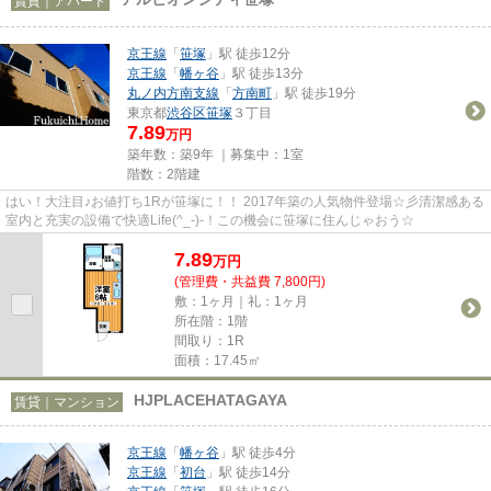
賃貸｜アパート
京王線
「
笹塚
」駅 徒歩12分
京王線
「
幡ヶ谷
」駅 徒歩13分
丸ノ内方南支線
「
方南町
」駅 徒歩19分
東京都
渋谷区
笹塚
３丁目
7.89
万円
築年数：築9年 ｜募集中：
1室
階数：2階建
はい！大注目♪お値打ち1Rが笹塚に！！ 2017年築の人気物件登場☆彡清潔感ある
室内と充実の設備で快適Life(^_-)-！この機会に笹塚に住んじゃおう☆
7.89
万
円
(管理費・共益費 7,800円)
敷：1ヶ月｜礼：1ヶ月
所在階：1階
間取り：1R
面積：17.45㎡
HJPLACEHATAGAYA
賃貸｜マンション
京王線
「
幡ヶ谷
」駅 徒歩4分
京王線
「
初台
」駅 徒歩14分