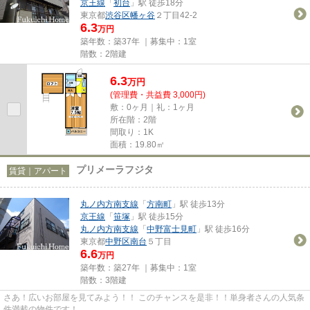
京王線
「
初台
」駅 徒歩18分
東京都
渋谷区
幡ヶ谷
２丁目42-2
6.3
万円
築年数：築37年 ｜募集中：
1室
階数：2階建
6.3
万
円
(管理費・共益費 3,000円)
敷：0ヶ月｜礼：1ヶ月
所在階：2階
間取り：1K
面積：19.80㎡
プリメーラフジタ
賃貸｜アパート
丸ノ内方南支線
「
方南町
」駅 徒歩13分
京王線
「
笹塚
」駅 徒歩15分
丸ノ内方南支線
「
中野富士見町
」駅 徒歩16分
東京都
中野区
南台
５丁目
6.6
万円
築年数：築27年 ｜募集中：
1室
階数：3階建
さあ！広いお部屋を見てみよう！！ このチャンスを是非！！単身者さんの人気条
件満載の物件です！