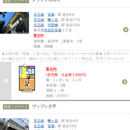
賃貸｜アパート
京王線
「
笹塚
」駅 徒歩6分
京王線
「
幡ヶ谷
」駅 徒歩17分
京王線
「
代田橋
」駅 徒歩16分
東京都
渋谷区
笹塚
３丁目
6
万円
築年数：築35年 ｜募集中：
1室
階数：2階建
★人気の街「笹塚」に見つけた！安心のハウスメーカーのお家★ 大手ハウスメー
カー施工なので、細かいところに嬉しいポイント！例えば…TVモニターホンが付
いていたり、室内洗濯機だった...
6
万
円
(管理費・共益費 2,000円)
敷：1ヶ月｜礼：1ヶ月
所在階：1階
間取り：1K
面積：19.87㎡
ヴィブレ大平
賃貸｜アパート
京王線
「
幡ヶ谷
」駅 徒歩4分
京王線
「
笹塚
」駅 徒歩15分