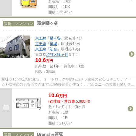
所在階：13階
間取り：1DK
面積：36.46㎡
蔵創幡ヶ谷
賃貸｜マンション
京王線
「
幡ヶ谷
」駅 徒歩7分
京王線
「
笹塚
」駅 徒歩14分
京王線
「
初台
」駅 徒歩19分
東京都
渋谷区
幡ヶ谷
３丁目
10.6
万円
築年数：築1年 ｜募集中：
1室
階数：3階建
駅徒歩1分の立地に加え、オートロックや防犯カメラ完備の安心セキュリティー
☆彡女性の方も安心できますね♪隣接部分が少なく、バルコニーの位置も隣り合わ
ない造りはオーナー様の細かい...
10.6
万
円
(管理費・共益費 5,000円)
敷：1ヶ月｜礼：0ヶ月
所在階：1階
間取り：1R
面積：21.00㎡
Branche笹塚
賃貸｜マンション