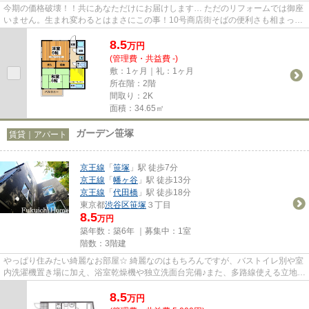
今期の価格破壊！！共にあなただけにお届けします… ただのリフォームでは御座
いません。生まれ変わるとはまさにこの事！10号商店街そばの便利さも相まって
快適な新生活をお約束(^^♪ワ...
8.5
万
円
(管理費・共益費 -)
敷：1ヶ月｜礼：1ヶ月
所在階：2階
間取り：2K
面積：34.65㎡
ガーデン笹塚
賃貸｜アパート
京王線
「
笹塚
」駅 徒歩7分
京王線
「
幡ヶ谷
」駅 徒歩13分
京王線
「
代田橋
」駅 徒歩18分
東京都
渋谷区
笹塚
３丁目
8.5
万円
築年数：築6年 ｜募集中：
1室
階数：3階建
やっぱり住みたい綺麗なお部屋☆ 綺麗なのはもちろんですが、バストイレ別や室
内洗濯機置き場に加え、浴室乾燥機や独立洗面台完備♪また、多路線使える立地な
ので通勤や休日のお出かけは...
8.5
万
円