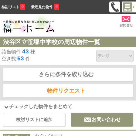
0
0
検討リスト
最近見た物件
お問合せ
渋谷区立笹塚中学校の周辺物件一覧
43
該当物件
棟
63
空き数
件
さらに条件を絞り込む
物件リクエスト
チェックした物件をまとめて
検討リストに追加
お問い合わせ
メゾンドルルス