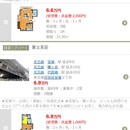
6.6
万
円
(管理費・共益費 2,000円)
敷：1ヶ月｜礼：1ヶ月
所在階：3階
間取り：1R
面積：21.30㎡
富士見荘
賃貸｜アパート
京王線
「
笹塚
」駅 徒歩8分
京王線
「
幡ヶ谷
」駅 徒歩14分
京王線
「
代田橋
」駅 徒歩16分
東京都
渋谷区
笹塚
３丁目
6.9
万円
築年数：築43年 ｜募集中：
1室
階数：2階建
★笹塚で…お得に！素敵に！快適生活★ ★笹塚も…幡ヶ谷も…どっちも利用でき
るなんて(^^♪人気の２駅を独占です★お値段とにかくお安く、魅力的なお引越し
の夢を叶える！そんなお勧めの一部...
6.9
万
円
(管理費・共益費 1,000円)
敷：1ヶ月｜礼：1ヶ月