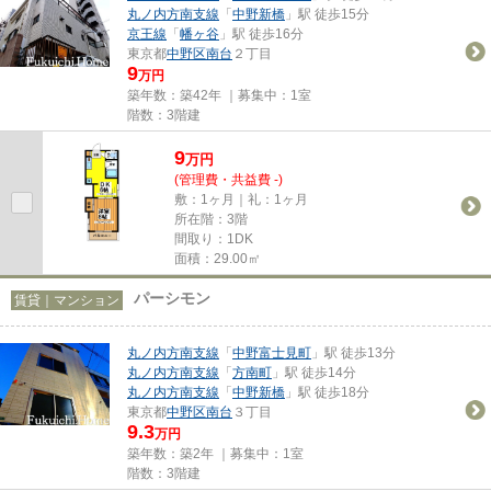
丸ノ内方南支線
「
中野新橋
」駅 徒歩15分
京王線
「
幡ヶ谷
」駅 徒歩16分
東京都
中野区
南台
２丁目
9
万円
築年数：築42年 ｜募集中：
1室
階数：3階建
9
万
円
(管理費・共益費 -)
敷：1ヶ月｜礼：1ヶ月
所在階：3階
間取り：1DK
面積：29.00㎡
パーシモン
賃貸｜マンション
丸ノ内方南支線
「
中野富士見町
」駅 徒歩13分
丸ノ内方南支線
「
方南町
」駅 徒歩14分
丸ノ内方南支線
「
中野新橋
」駅 徒歩18分
東京都
中野区
南台
３丁目
9.3
万円
築年数：築2年 ｜募集中：
1室
階数：3階建