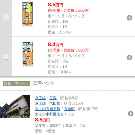
8.5
万
円
(管理費・共益費 5,000円)
敷：1ヶ月｜礼：0ヶ月
所在階：1階
間取り：1K
面積：21.73㎡
8.4
万
円
(管理費・共益費 5,000円)
敷：1ヶ月｜礼：0ヶ月
所在階：3階
間取り：1R
面積：18.83㎡
三澤ハウス
賃貸｜アパート
京王線
「
笹塚
」駅 徒歩9分
京王線
「
代田橋
」駅 徒歩15分
丸ノ内方南支線
「
方南町
」駅 徒歩17分
東京都
中野区
南台
４丁目
8.5
万円
築年数：築53年 ｜募集中：
1室
階数：2階建