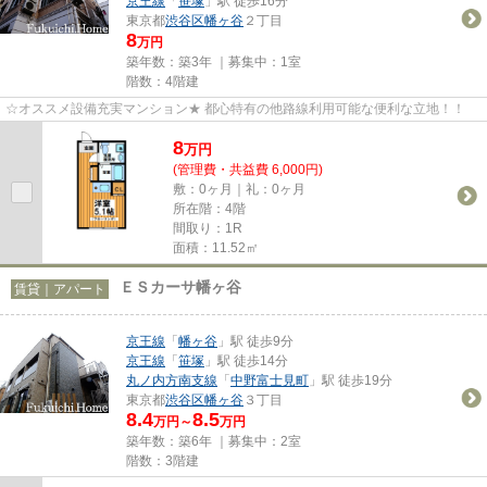
京王線
「
笹塚
」駅 徒歩16分
東京都
渋谷区
幡ヶ谷
２丁目
8
万円
築年数：築3年 ｜募集中：
1室
階数：4階建
☆オススメ設備充実マンション★ 都心特有の他路線利用可能な便利な立地！！
8
万
円
(管理費・共益費 6,000円)
敷：0ヶ月｜礼：0ヶ月
所在階：4階
間取り：1R
面積：11.52㎡
ＥＳカーサ幡ヶ谷
賃貸｜アパート
京王線
「
幡ヶ谷
」駅 徒歩9分
京王線
「
笹塚
」駅 徒歩14分
丸ノ内方南支線
「
中野富士見町
」駅 徒歩19分
東京都
渋谷区
幡ヶ谷
３丁目
8.4
8.5
万円～
万円
築年数：築6年 ｜募集中：
2室
階数：3階建