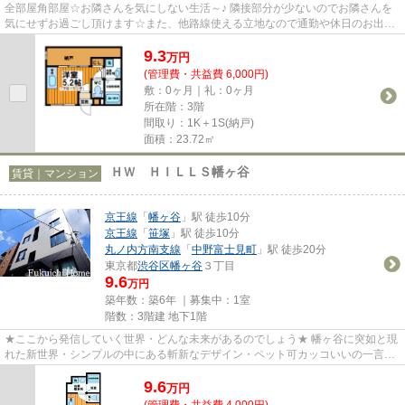
全部屋角部屋☆お隣さんを気にしない生活～♪ 隣接部分が少ないのでお隣さんを
気にせずお過ごし頂けます☆また、他路線使える立地なので通勤や休日のお出か
けも楽ちんです(^_-)-☆
9.3
万
円
(管理費・共益費 6,000円)
敷：0ヶ月｜礼：0ヶ月
所在階：3階
間取り：1K＋1S(納戸)
面積：23.72㎡
ＨＷ ＨＩＬＬＳ幡ヶ谷
賃貸｜マンション
京王線
「
幡ヶ谷
」駅 徒歩10分
京王線
「
笹塚
」駅 徒歩10分
丸ノ内方南支線
「
中野富士見町
」駅 徒歩20分
東京都
渋谷区
幡ヶ谷
３丁目
9.6
万円
築年数：築6年 ｜募集中：
1室
階数：3階建 地下1階
★ここから発信していく世界・どんな未来があるのでしょう★ 幡ヶ谷に突如と現
れた新世界・シンプルの中にある斬新なデザイン・ペット可カッコいいの一言で
表せない世界にあなたをいざな...
9.6
万
円
(管理費・共益費 4,000円)