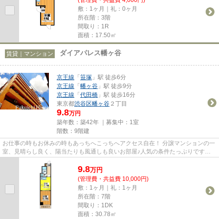
敷：1ヶ月｜礼：0ヶ月
所在階：3階
間取り：1R
面積：17.50㎡
ダイアパレス幡ヶ谷
賃貸｜マンション
京王線
「
笹塚
」駅 徒歩6分
京王線
「
幡ヶ谷
」駅 徒歩9分
京王線
「
代田橋
」駅 徒歩16分
東京都
渋谷区
幡ヶ谷
２丁目
9.8
万円
築年数：築42年 ｜募集中：
1室
階数：9階建
お仕事の時もお休みの時もあっちへこっちへアクセス自在！ 分譲マンションの一
室、見晴らし良く、陽当たりも風通しも良いお部屋♪人気の条件たっぷりです
(#^.^#)京王線で人気の笹塚、幡...
9.8
万
円
(管理費・共益費 10,000円)
敷：1ヶ月｜礼：1ヶ月
所在階：7階
間取り：1DK
面積：30.78㎡