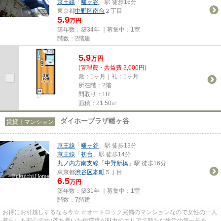
京王線
「
幡ヶ谷
」駅 徒歩16分
東京都
中野区
南台
２丁目
5.9
万円
築年数：築34年 ｜募集中：
1室
階数：2階建
5.9
万
円
(管理費・共益費 3,000円)
敷：1ヶ月｜礼：1ヶ月
所在階：2階
間取り：1R
面積：21.50㎡
ダイホープラザ幡ヶ谷
賃貸｜マンション
京王線
「
幡ヶ谷
」駅 徒歩13分
京王線
「
初台
」駅 徒歩14分
丸ノ内方南支線
「
中野新橋
」駅 徒歩16分
東京都
渋谷区
本町
５丁目
6.5
万円
築年数：築31年 ｜募集中：
1室
階数：7階建
お得にお引越しするなら今☆ ☆オートロック完備のマンションなので女性の一人
暮らしも安心です♪落ち着いた住環境が魅力のエリアで新たな生活の第一歩を