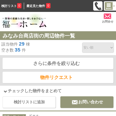
0
0
検討リスト
最近見た物件
お問合せ
みなみ台商店街の周辺物件一覧
29
該当物件
棟
35
空き数
件
さらに条件を絞り込む
物件リクエスト
チェックした物件をまとめて
検討リストに追加
お問い合わせ
ドエル