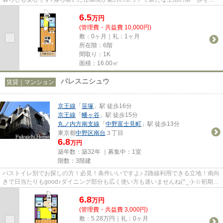
(^_-)-☆
6.5
万
円
(管理費・共益費 10,000円)
敷：0ヶ月｜礼：1ヶ月
所在階：6階
間取り：1K
面積：16.00㎡
パレスニシュウ
賃貸｜マンション
京王線
「
笹塚
」駅 徒歩16分
京王線
「
幡ヶ谷
」駅 徒歩15分
丸ノ内方南支線
「
中野富士見町
」駅 徒歩13分
東京都
中野区
南台
３丁目
6.8
万円
築年数：築32年 ｜募集中：
1室
階数：3階建
バストイレ別でお探しの方！必見！条件いいですよ♪ 2路線利用できる立地！南向
きで日当たりもgood♪ダイニング部分も広く使い方も迷いませんね(^_-)-☆初期費
用を抑えて素敵なお部屋に住...
6.8
万
円
(管理費・共益費 3,000円)
敷：5.28万円｜礼：0ヶ月