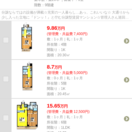
階数：9階建
分譲ならではの設備が満載☆充実の一人暮らし…あっ、これいいな☆ 大通りから
少し入った立地に『ドンッ！』と佇む分譲型賃貸マンション☆管理人さん巡回の
建物はオートロックまで完備でさ...
9.86
万
円
(管理費・共益費 7,400円)
敷：1ヶ月｜礼：1ヶ月
所在階：4階
間取り：1K
面積：20.30㎡
8.7
万
円
(管理費・共益費 5,000円)
敷：0ヶ月｜礼：1ヶ月
所在階：5階
間取り：1K
面積：20.45㎡
15.65
万
円
(管理費・共益費 12,500円)
敷：1ヶ月｜礼：1ヶ月
所在階：6階
間取り：1LDK