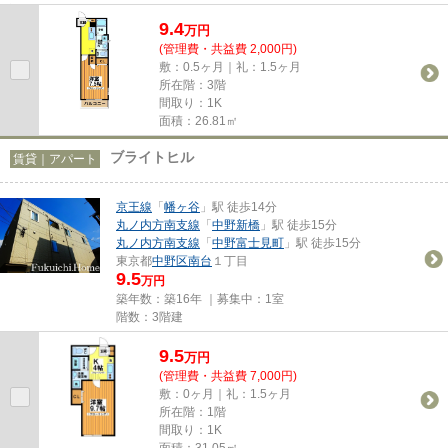
実した設備もオススメです(^...
9.4
万
円
(管理費・共益費 2,000円)
敷：0.5ヶ月｜礼：1.5ヶ月
所在階：3階
間取り：1K
面積：26.81㎡
ブライトヒル
賃貸｜アパート
京王線
「
幡ヶ谷
」駅 徒歩14分
丸ノ内方南支線
「
中野新橋
」駅 徒歩15分
丸ノ内方南支線
「
中野富士見町
」駅 徒歩15分
東京都
中野区
南台
１丁目
9.5
万円
築年数：築16年 ｜募集中：
1室
階数：3階建
9.5
万
円
(管理費・共益費 7,000円)
敷：0ヶ月｜礼：1.5ヶ月
所在階：1階
間取り：1K
面積：31.05㎡