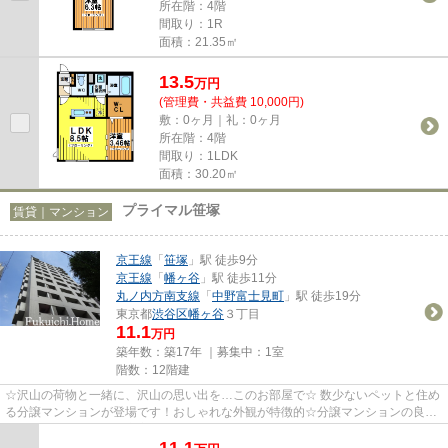
所在階：4階
間取り：1R
面積：21.35㎡
13.5
万
円
(管理費・共益費 10,000円)
敷：0ヶ月｜礼：0ヶ月
所在階：4階
間取り：1LDK
面積：30.20㎡
プライマル笹塚
賃貸｜マンション
京王線
「
笹塚
」駅 徒歩9分
京王線
「
幡ヶ谷
」駅 徒歩11分
丸ノ内方南支線
「
中野富士見町
」駅 徒歩19分
東京都
渋谷区
幡ヶ谷
３丁目
11.1
万円
築年数：築17年 ｜募集中：
1室
階数：12階建
☆沢山の荷物と一緒に、沢山の思い出を…このお部屋で☆ 数少ないペットと住め
る分譲マンションが登場です！おしゃれな外観が特徴的☆分譲マンションの良さ
でもある、共用設備の充実はその...
11.1