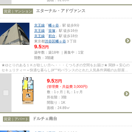
エターナル・アドヴァンス
賃貸｜マンション
京王線
「
幡ヶ谷
」駅 徒歩9分
京王線
「
笹塚
」駅 徒歩16分
京王線
「
初台
」駅 徒歩18分
東京都
渋谷区
幡ヶ谷
３丁目
9.5
万円
築年数：築18年 ｜募集中：
1室
階数：3階建
★ゆとりのある１Ｋが欲しい方へ・・・くつろぎの空間をお届け★ 閑静＋安心の
セキュリティー＝快適な暮らし(#^^#)バランスのとれた人気条件満載のお部屋で
す★賑わい見せる幡ヶ谷6号商店...
9.5
万
円
(管理費・共益費 3,000円)
敷：1ヶ月｜礼：1ヶ月
所在階：3階
間取り：1K
面積：24.89㎡
ドルチェ南台
賃貸｜アパート