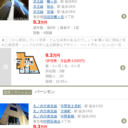
京王線
「
幡ヶ谷
」駅 徒歩8分
京王線
「
初台
」駅 徒歩16分
京王線
「
笹塚
」駅 徒歩18分
東京都
渋谷区
幡ヶ谷
３丁目
9.3
万円
築年数：築6年 ｜募集中：
1室
階数：4階建
★ここから発信していく世界・どんな未来があるのでしょう★ 幡ヶ谷に突如と現
れた新世界・シンプルの中にある斬新なデザイン・ペット可カッコいいの一言で
表せない世界にあなたをいざな...
9.3
万
円
(管理費・共益費 4,000円)
敷：1ヶ月｜礼：0ヶ月
所在階：3階
間取り：1R
面積：16.05㎡
パーシモン
賃貸｜マンション
丸ノ内方南支線
「
中野富士見町
」駅 徒歩13分
丸ノ内方南支線
「
方南町
」駅 徒歩14分
丸ノ内方南支線
「
中野新橋
」駅 徒歩18分
東京都
中野区
南台
３丁目
9.3
万円