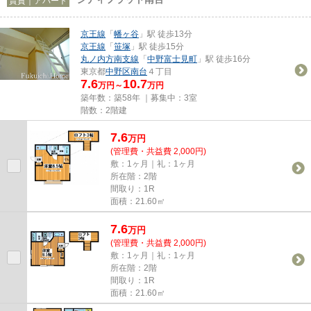
賃貸｜アパート
京王線
「
幡ヶ谷
」駅 徒歩13分
京王線
「
笹塚
」駅 徒歩15分
丸ノ内方南支線
「
中野富士見町
」駅 徒歩16分
東京都
中野区
南台
４丁目
7.6
10.7
万円～
万円
築年数：築58年 ｜募集中：
3室
階数：2階建
7.6
万
円
(管理費・共益費 2,000円)
敷：1ヶ月｜礼：1ヶ月
所在階：2階
間取り：1R
面積：21.60㎡
7.6
万
円
(管理費・共益費 2,000円)
敷：1ヶ月｜礼：1ヶ月
所在階：2階
間取り：1R
面積：21.60㎡