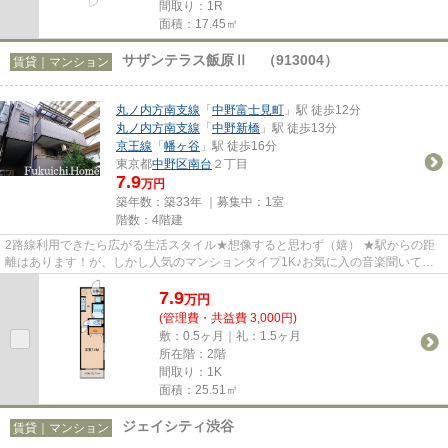
間取り：1R
面積：17.45㎡
サザンテラス飯原Ⅱ （913004）
賃貸｜マンション
丸ノ内方南支線
「
中野富士見町
」駅 徒歩12分
丸ノ内方南支線
「
中野新橋
」駅 徒歩13分
京王線
「
幡ヶ谷
」駅 徒歩16分
東京都
中野区
南台
２丁目
7.9
万円
築年数：築33年 ｜募集中：
1室
階数：4階建
2路線利用できたら広がる生活スタイル★想像すると思わず（嬉） ★駅からの距
離はあります！が、しかし人気のマンションタイプ1K♪お気に入の音楽聞いて歩
いてみたりすると気分も明るく(^...
7.9
万
円
(管理費・共益費 3,000円)
敷：0.5ヶ月｜礼：1.5ヶ月
所在階：2階
間取り：1K
面積：25.51㎡
ジェイシティ渋谷
賃貸｜マンション