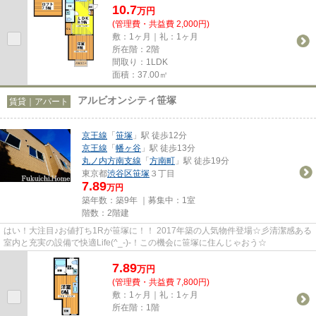
10.7
万
円
(管理費・共益費 2,000円)
敷：1ヶ月｜礼：1ヶ月
所在階：2階
間取り：1LDK
面積：37.00㎡
アルビオンシティ笹塚
賃貸｜アパート
京王線
「
笹塚
」駅 徒歩12分
京王線
「
幡ヶ谷
」駅 徒歩13分
丸ノ内方南支線
「
方南町
」駅 徒歩19分
東京都
渋谷区
笹塚
３丁目
7.89
万円
築年数：築9年 ｜募集中：
1室
階数：2階建
はい！大注目♪お値打ち1Rが笹塚に！！ 2017年築の人気物件登場☆彡清潔感ある
室内と充実の設備で快適Life(^_-)-！この機会に笹塚に住んじゃおう☆
7.89
万
円
(管理費・共益費 7,800円)
敷：1ヶ月｜礼：1ヶ月
所在階：1階