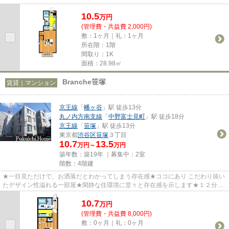
10.5
万
円
(管理費・共益費 2,000円)
敷：1ヶ月｜礼：1ヶ月
所在階：1階
間取り：1K
面積：28.98㎡
Branche笹塚
賃貸｜マンション
京王線
「
幡ヶ谷
」駅 徒歩13分
丸ノ内方南支線
「
中野富士見町
」駅 徒歩18分
京王線
「
笹塚
」駅 徒歩13分
東京都
渋谷区
笹塚
３丁目
10.7
13.5
万円～
万円
築年数：築19年 ｜募集中：
2室
階数：4階建
★一目見ただけで、お洒落だとわかってしまう存在感★ココにあり こだわり抜い
たデザイン性溢れる一部屋★閑静な住環境に堂々と存在感を示します★１２分が
遠く感じるかどうかは、周辺環境...
10.7
万
円
(管理費・共益費 8,000円)
敷：0ヶ月｜礼：0ヶ月