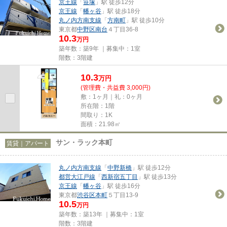
京王線
「
笹塚
」駅 徒歩12分
京王線
「
幡ヶ谷
」駅 徒歩18分
丸ノ内方南支線
「
方南町
」駅 徒歩10分
東京都
中野区
南台
４丁目36-8
10.3
万円
築年数：築9年 ｜募集中：
1室
階数：3階建
10.3
万
円
(管理費・共益費 3,000円)
敷：1ヶ月｜礼：0ヶ月
所在階：1階
間取り：1K
面積：21.98㎡
サン・ラック本町
賃貸｜アパート
丸ノ内方南支線
「
中野新橋
」駅 徒歩12分
都営大江戸線
「
西新宿五丁目
」駅 徒歩13分
京王線
「
幡ヶ谷
」駅 徒歩16分
東京都
渋谷区
本町
５丁目13-9
10.5
万円
築年数：築13年 ｜募集中：
1室
階数：3階建