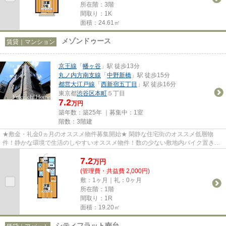
所在階：3階
間取り：1K
面積：24.61㎡
メゾンドゥース
賃貸｜マンション
京王線
「
幡ヶ谷
」駅 徒歩13分
丸ノ内方南支線
「
中野新橋
」駅 徒歩15分
都営大江戸線
「
西新宿五丁目
」駅 徒歩16分
東京都
渋谷区
本町
５丁目
7.2
万円
築年数：築25年 ｜募集中：
1室
階数：3階建
★敷金・礼金0ヵ月のオススメ物件募集開始★ 閑静な住宅街のオススメ低層物
件！静かな環境で生活のしやすいオススメ物件！数の少ない敷地内バイク置き場
があるのもオススメのポイント！...
7.2
万
円
(管理費・共益費 2,000円)
敷：1ヶ月｜礼：0ヶ月
所在階：1階
間取り：1R
面積：19.20㎡
シティフラット南台