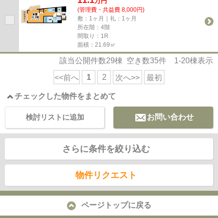
万
円
(管理費・共益費 8,000円)
敷：1ヶ月｜礼：1ヶ月
所在階：4階
間取り：1R
面積：21.69㎡
該当公開件数
29
棟 空き数
35
件
1-20
棟表示
1
2
<<前へ
次へ>>
最初
チェックした物件をまとめて
検討リストに追加
お問い合わせ
さらに条件を絞り込む
物件リクエスト
ページトップに戻る