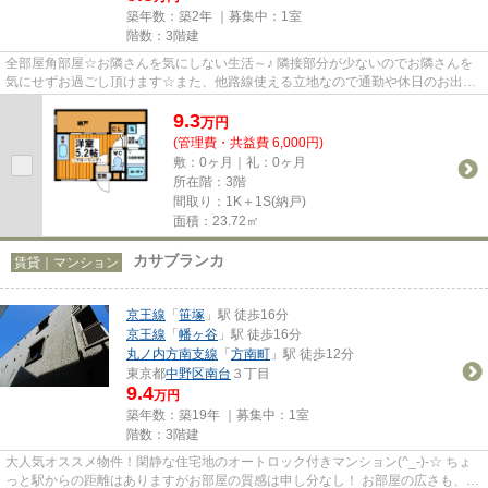
築年数：築2年 ｜募集中：
1室
階数：3階建
全部屋角部屋☆お隣さんを気にしない生活～♪ 隣接部分が少ないのでお隣さんを
気にせずお過ごし頂けます☆また、他路線使える立地なので通勤や休日のお出か
けも楽ちんです(^_-)-☆
9.3
万
円
(管理費・共益費 6,000円)
敷：0ヶ月｜礼：0ヶ月
所在階：3階
間取り：1K＋1S(納戸)
面積：23.72㎡
カサブランカ
賃貸｜マンション
京王線
「
笹塚
」駅 徒歩16分
京王線
「
幡ヶ谷
」駅 徒歩16分
丸ノ内方南支線
「
方南町
」駅 徒歩12分
東京都
中野区
南台
３丁目
9.4
万円
築年数：築19年 ｜募集中：
1室
階数：3階建
大人気オススメ物件！閑静な住宅地のオートロック付きマンション(^_-)-☆ ちょ
っと駅からの距離はありますがお部屋の質感は申し分なし！ お部屋の広さも、充