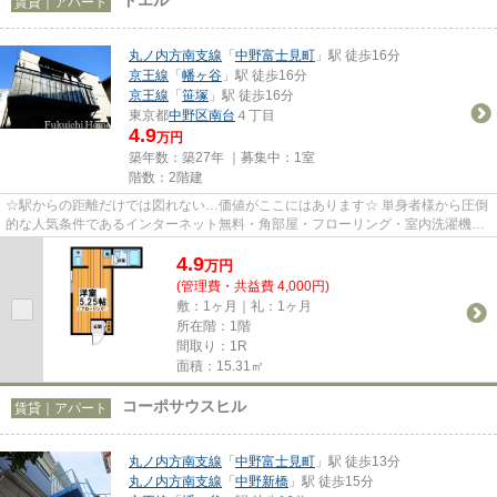
賃貸｜アパート
丸ノ内方南支線
「
中野富士見町
」駅 徒歩16分
京王線
「
幡ヶ谷
」駅 徒歩16分
京王線
「
笹塚
」駅 徒歩16分
東京都
中野区
南台
４丁目
4.9
万円
築年数：築27年 ｜募集中：
1室
階数：2階建
☆駅からの距離だけでは図れない…価値がここにはあります☆ 単身者様から圧倒
的な人気条件であるインターネット無料・角部屋・フローリング・室内洗濯機置
き場をお値打ち価格で☆駅から少...
4.9
万
円
(管理費・共益費 4,000円)
敷：1ヶ月｜礼：1ヶ月
所在階：1階
間取り：1R
面積：15.31㎡
コーポサウスヒル
賃貸｜アパート
丸ノ内方南支線
「
中野富士見町
」駅 徒歩13分
丸ノ内方南支線
「
中野新橋
」駅 徒歩15分