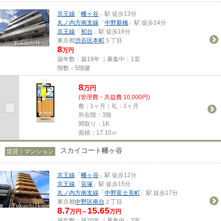
京王線
「
幡ヶ谷
」駅 徒歩13分
丸ノ内方南支線
「
中野新橋
」駅 徒歩14分
京王線
「
初台
」駅 徒歩16分
東京都
渋谷区
本町
５丁目
8
万円
築年数：築19年 ｜募集中：
1室
階数：5階建
8
万
円
(管理費・共益費 10,000円)
敷：1ヶ月｜礼：1ヶ月
所在階：3階
間取り：1K
面積：17.10㎡
スカイコート幡ヶ谷
賃貸｜マンション
京王線
「
幡ヶ谷
」駅 徒歩12分
京王線
「
笹塚
」駅 徒歩15分
丸ノ内方南支線
「
中野富士見町
」駅 徒歩17分
東京都
中野区
南台
２丁目
8.7
15.65
万円～
万円
築年数：築20年 ｜募集中：
3室