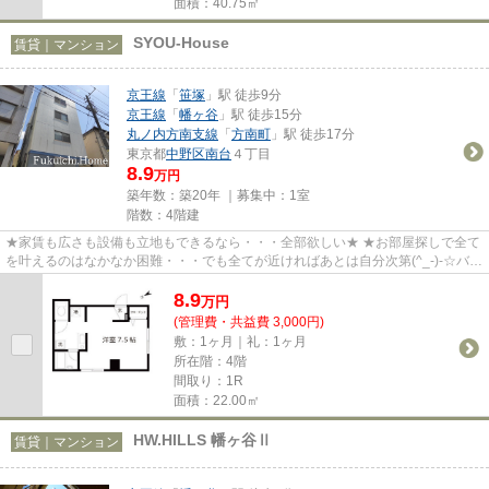
面積：40.75㎡
SYOU-House
賃貸｜マンション
京王線
「
笹塚
」駅 徒歩9分
京王線
「
幡ヶ谷
」駅 徒歩15分
丸ノ内方南支線
「
方南町
」駅 徒歩17分
東京都
中野区
南台
４丁目
8.9
万円
築年数：築20年 ｜募集中：
1室
階数：4階建
★家賃も広さも設備も立地もできるなら・・・全部欲しい★ ★お部屋探しで全て
を叶えるのはなかなか困難・・・でも全てが近ければあとは自分次第(^_-)-☆バラ
ンスのとれたお部屋！それがお...
8.9
万
円
(管理費・共益費 3,000円)
敷：1ヶ月｜礼：1ヶ月
所在階：4階
間取り：1R
面積：22.00㎡
HW.HILLS 幡ヶ谷Ⅱ
賃貸｜マンション