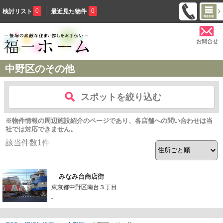
0
0
検討リスト
最近見た物件
お問合せ
中野区のその他
スポットを絞り込む
※物件情報の周辺施設紹介のページであり、各店舗への問い合わせは当
社では対応できません。
該当件数
1
件
みなみ台商店街
東京都中野区南台３丁目
-