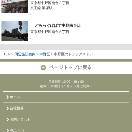
東京都中野区南台３丁目
京王線 笹塚駅
-
どらっぐぱぱす中野南台店
東京都中野区南台５丁目
-
TOP
>
周辺施設案内
>
中野区
>
中野区のドラッグストア
ページトップに戻る
営業時間:10:00～19：00
定休日:水曜日（１月～３月は無休）
ホーム
会社概要
お問い合わせ
PCサイト