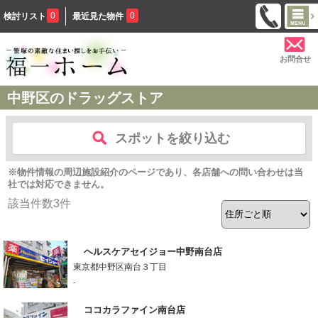
0
0
検討リスト
最近見た物件
お問合せ
中野区のドラッグストア
スポットを絞り込む
※物件情報の周辺施設紹介のページであり、各店舗への問い合わせは当
社では対応できません。
該当件数
3
件
ヘルスケアセイジョー中野南台店
東京都中野区南台３丁目
-
ココカラファイン南台店