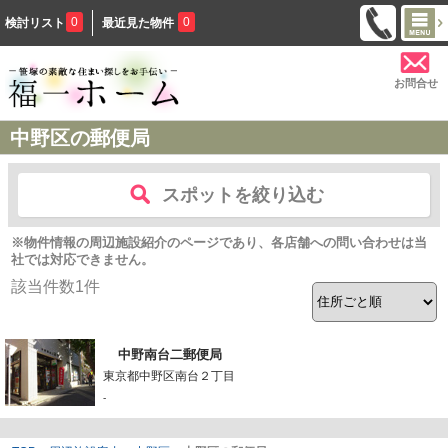
0
0
検討リスト
最近見た物件
お問合せ
中野区の郵便局
スポットを絞り込む
※物件情報の周辺施設紹介のページであり、各店舗への問い合わせは当
社では対応できません。
該当件数
1
件
中野南台二郵便局
東京都中野区南台２丁目
-