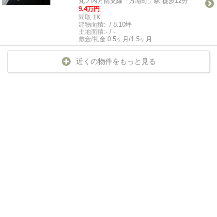
丸ノ内方南支線「方南町」駅 徒歩12分
9.4万円
間取:
1K
建物面積:
- / 8.10坪
土地面積:
- / -
敷金/礼金:
0.5ヶ月/1.5ヶ月
近くの物件をもっと見る