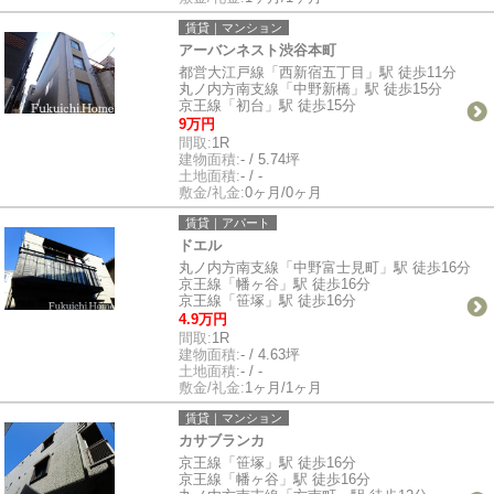
賃貸｜マンション
アーバンネスト渋谷本町
都営大江戸線「西新宿五丁目」駅 徒歩11分
丸ノ内方南支線「中野新橋」駅 徒歩15分
京王線「初台」駅 徒歩15分
9万円
間取:
1R
建物面積:
- / 5.74坪
土地面積:
- / -
敷金/礼金:
0ヶ月/0ヶ月
賃貸｜アパート
ドエル
丸ノ内方南支線「中野富士見町」駅 徒歩16分
京王線「幡ヶ谷」駅 徒歩16分
京王線「笹塚」駅 徒歩16分
4.9万円
間取:
1R
建物面積:
- / 4.63坪
土地面積:
- / -
敷金/礼金:
1ヶ月/1ヶ月
賃貸｜マンション
カサブランカ
京王線「笹塚」駅 徒歩16分
京王線「幡ヶ谷」駅 徒歩16分