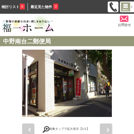
0
0
検討リスト
最近見た物件
お問合せ
中野南台二郵便局
前
次
画像タップで拡大表示【
1
/1】