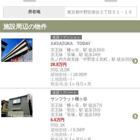
所在地
東京都中野区南台２丁目５１－１０
施設周辺の物件
賃貸｜マンション
SASAZUKA TODAY
京王線「幡ヶ谷」駅 徒歩10分
京王線「笹塚」駅 徒歩14分
丸ノ内方南支線「中野富士見町」駅 徒歩20分
28.8万円
間取:
2LDK
建物面積:
- / 18.00坪
土地面積:
- / -
敷金/礼金:
1ヶ月/1ヶ月
賃貸｜アパート
サンフラット幡ヶ谷
京王線「幡ヶ谷」駅 徒歩7分
京王線「初台」駅 徒歩15分
京王線「笹塚」駅 徒歩19分
6.6万円
間取:
1K
建物面積:
- / 6.04坪
土地面積:
- / -
敷金/礼金:
1ヶ月/1ヶ月