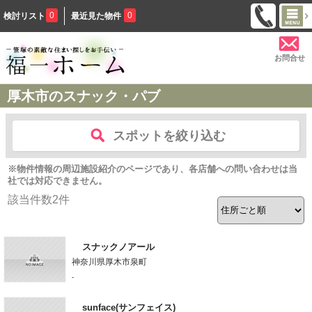
0
0
検討リスト
最近見た物件
お問合せ
厚木市のスナック・パブ
スポットを絞り込む
※物件情報の周辺施設紹介のページであり、各店舗への問い合わせは当
社では対応できません。
該当件数
2
件
スナックノアール
神奈川県厚木市泉町
-
sunface(サンフェイス)