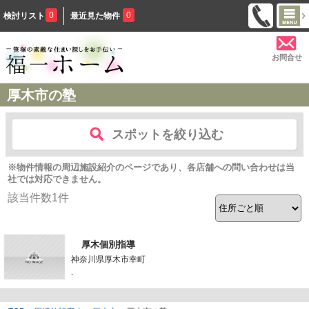
0
0
検討リスト
最近見た物件
お問合せ
厚木市の塾
スポットを絞り込む
※物件情報の周辺施設紹介のページであり、各店舗への問い合わせは当
社では対応できません。
該当件数
1
件
厚木個別指導
神奈川県厚木市幸町
-