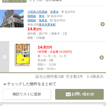
賃貸｜マンション
小田急小田原線
「
本厚木
」駅 徒歩9分
相模線
「
厚木
」駅 徒歩16分
相模線
「
海老名
」駅 徒歩38分
神奈川県
厚木市
厚木町
14.8
万円
築年数：築27年 ｜募集中：
1室
階数：14階建
14.8
万
円
(管理費・共益費 10,000円)
敷：1ヶ月｜礼：1ヶ月
所在階：9階
間取り：2LDK
面積：78.00㎡
該当公開件数
1
棟 空き数
1
件
1-1
棟表示
チェックした物件をまとめて
検討リストに追加
お問い合わせ