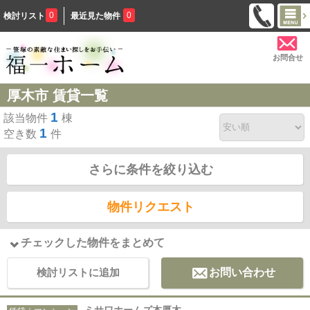
0
0
検討リスト
最近見た物件
お問合せ
厚木市 賃貸一覧
1
該当物件
棟
1
空き数
件
さらに条件を絞り込む
物件リクエスト
チェックした物件をまとめて
検討リストに追加
お問い合わせ
ミサワホームズ本厚木