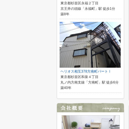
東京都杉並区永福２丁目
京王井の頭線「永福町」駅 徒歩1分
築8年
ヘリオス相互378方南町パートⅠ
東京都杉並区和泉４丁目
丸ノ内方南支線「方南町」駅 徒歩6分
築40年