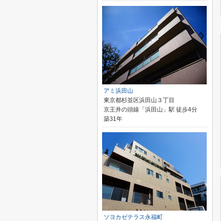
アミ浜田山
東京都杉並区浜田山３丁目
京王井の頭線「浜田山」駅 徒歩4分
築31年
ソヨカゼテラス永福町