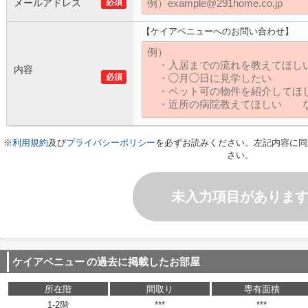
メールアドレス
必須
【ケイアベニューへのお問い合わせ】
内容
必須
※
利用規約
及び
プライバシーポリシー
を必ずお読みください。左記内容に同
さい。
未入力項目がありま
ケイアベニュー
の過去に掲載したお部屋
所在階
間取り
専有面積
1-2階
***
***