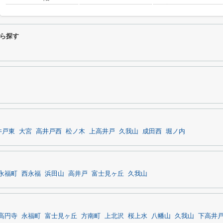
ら探す
井戸東
大宮
高井戸西
松ノ木
上高井戸
久我山
成田西
堀ノ内
永福町
西永福
浜田山
高井戸
富士見ヶ丘
久我山
高円寺
永福町
富士見ヶ丘
方南町
上北沢
桜上水
八幡山
久我山
下高井