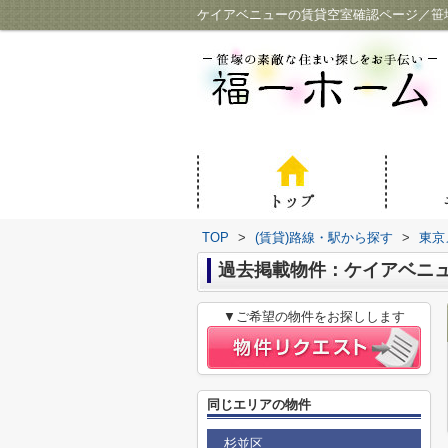
ケイアベニューの賃貸空室確認ページ／笹
TOP
>
(賃貸)路線・駅から探す
>
東京
過去掲載物件：ケイアベニ
▼ご希望の物件をお探しします
同じエリアの物件
杉並区