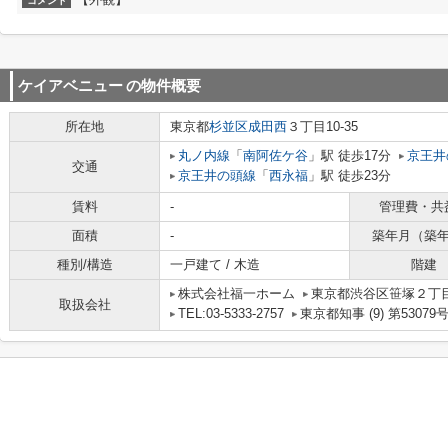
コメント
ケイアベニュー
の物件概要
所在地
東京都
杉並区
成田西
３丁目10-35
丸ノ内線
「
南阿佐ケ谷
」駅 徒歩17分
京王井
交通
京王井の頭線
「
西永福
」駅 徒歩23分
賃料
-
管理費・共
面積
-
築年月（築
種別/構造
一戸建て / 木造
階建
株式会社福一ホーム
東京都渋谷区笹塚２丁目1
取扱会社
TEL:03-5333-2757
東京都知事 (9) 第53079