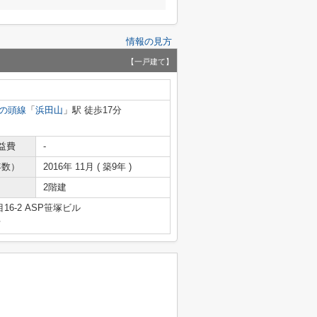
情報の見方
【一戸建て】
の頭線
「
浜田山
」駅 徒歩17分
益費
-
年数）
2016年 11月 ( 築9年 )
2階建
6-2 ASP笹塚ビル
号