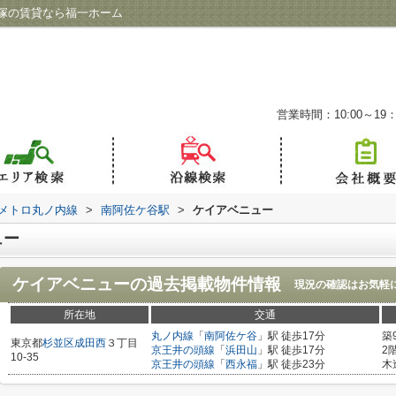
塚の賃貸なら福一ホーム
営業時間：10:00～19：
メトロ丸ノ内線
>
南阿佐ケ谷駅
>
ケイアベニュー
ュー
ケイアベニュー
の過去掲載物件情報
現況の確認はお気軽
所在地
交通
丸ノ内線
「
南阿佐ケ谷
」駅 徒歩17分
築
東京都
杉並区
成田西
３丁目
京王井の頭線
「
浜田山
」駅 徒歩17分
2
10-35
京王井の頭線
「
西永福
」駅 徒歩23分
木