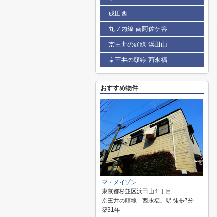
成田西
丸ノ内線 南阿佐ケ谷
京王井の頭線 浜田山
京王井の頭線 西永福
おすすめ物件
マ・メイゾン
東京都杉並区浜田山１丁目
京王井の頭線「西永福」駅 徒歩7分
築31年