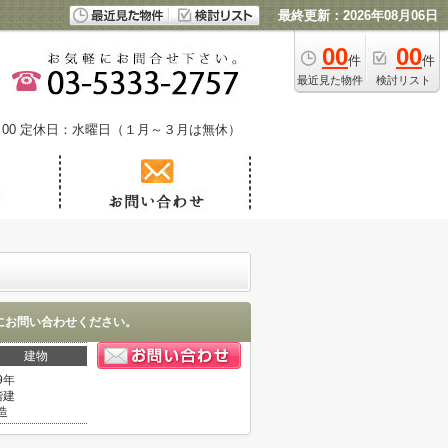
最終更新：2026年08月06日
00
00
件
件
最近見た物件
検討リスト
00
定休日：水曜日（１月～３月は無休）
にお問い合わせください。
建物
9年
階建
造