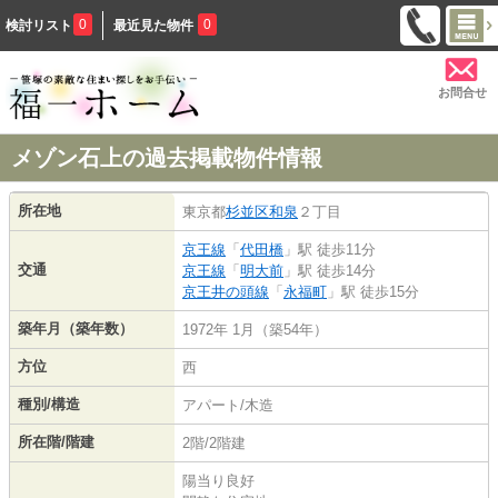
0
0
検討リスト
最近見た物件
お問合せ
メゾン石上の過去掲載物件情報
所在地
東京都
杉並区
和泉
２丁目
京王線
「
代田橋
」駅 徒歩11分
交通
京王線
「
明大前
」駅 徒歩14分
京王井の頭線
「
永福町
」駅 徒歩15分
築年月（築年数）
1972年 1月（築54年）
方位
西
種別/構造
アパート/木造
所在階/階建
2階/2階建
陽当り良好