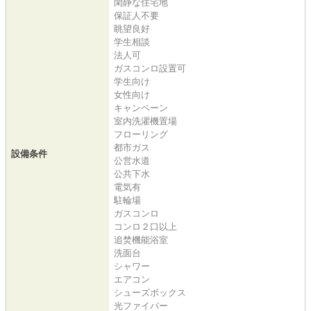
閑静な住宅地
保証人不要
眺望良好
学生相談
法人可
ガスコンロ設置可
学生向け
女性向け
キャンペーン
室内洗濯機置場
フローリング
都市ガス
設備条件
公営水道
公共下水
電気有
駐輪場
ガスコンロ
コンロ２口以上
追焚機能浴室
洗面台
シャワー
エアコン
シューズボックス
光ファイバー