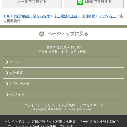
メールで共有する
LINEで共有する
TOP
>
(賃貸)路線・駅から探す
>
京王電鉄京王線
>
代田橋駅
>
メゾン石上
>
過
去掲載物件
ページトップに戻る
営業時間:10:00～19：00
定休日:水曜日（１月～３月は無休）
ホーム
会社概要
お問い合わせ
PCサイト
プライバシーポリシー
利用規約
｜アクセスマップ
｜
Copyright(c) 株式会社福一ホーム All rights reserved.
当サイトでは、お客様の当サイト利用状況把握、サービス向上検討を目的と
して、クッキー（Cookie）を使用しています。