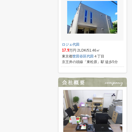
ロジェ代田
17.9
万円 2LDK/51.46㎡
東京都
世田谷区
代田
４丁目
京王井の頭線「東松原」駅 徒歩5分