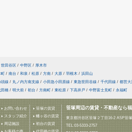
世田谷区
/
中野区
/
厚木市
本町
/
南台
/
和泉
/
松原
/
方南
/
大原
/
羽根木
/
浜田山
の頭線
/
丸ノ内方南支線
/
小田急小田原線
/
東急世田谷線
/
千代田線
/
都営大
代田橋
/
明大前
/
初台
/
方南町
/
東松原
/
下高井戸
/
中野富士見町
/
永福町
笹塚周辺の賃貸・不動産なら福
お問い合わせ
笹塚の賃貸
スタッフ紹介
幡ヶ谷の賃貸
東京都渋谷区笹塚２丁目16-2 ASP笹
周辺施設
初台の賃貸
TEL:03-5333-2757
お客様の声
代田橋の賃貸