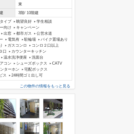
東
建
3階/ 10階建
タイプ
眺望良好
学生相談
ー向け
キャンペーン
出窓
都市ガス
公営水道
ー
電気有
駐輪場
バイク置場あり
り
ガスコンロ
コンロ２口以上
３口
カウンターキッチン
温水洗浄便座
洗面台
アコン
シューズボックス
CATV
インターホン
宅配ボックス
ビス
24時間ゴミ出し可
この物件の情報をもっと見る