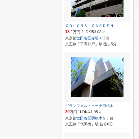
ＣＯＬＯＲＳ ＧＡＲＤＥＮ
18.1
万円 2LDK/53.08㎡
東京都
世田谷区
赤堤
４丁目
京王線「下高井戸」駅 徒歩5分
グランフォルトゥーナ羽根木
20
万円 1LDK/41.95㎡
東京都
世田谷区
羽根木
２丁目
京王線「代田橋」駅 徒歩6分