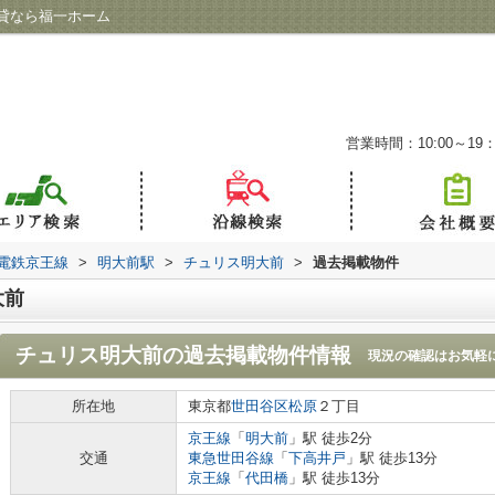
貸なら福一ホーム
営業時間：10:00～19：
電鉄京王線
>
明大前駅
>
チュリス明大前
>
過去掲載物件
大前
チュリス明大前
の過去掲載物件情報
現況の確認はお気軽
所在地
東京都
世田谷区
松原
２丁目
京王線
「
明大前
」駅 徒歩2分
交通
東急世田谷線
「
下高井戸
」駅 徒歩13分
京王線
「
代田橋
」駅 徒歩13分