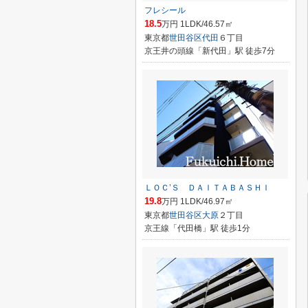
フレシール
18.5
万円 1LDK/46.57㎡
東京都
世田谷区
代田
６丁目
京王井の頭線「新代田」駅 徒歩7分
ＬＯＣ’Ｓ ＤＡＩＴＡＢＡＳＨＩ
19.8
万円 1LDK/46.97㎡
東京都
世田谷区
大原
２丁目
京王線「代田橋」駅 徒歩1分