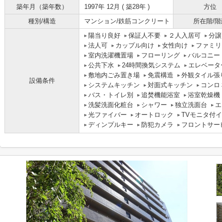
築年月（築年数）
1997年 12月 ( 築28年 )
方位
種別/構造
マンション/鉄筋コンクリート
所在階/階
陽当り良好
保証人不要
２人入居可
分譲
法人可
カップル向け
女性向け
ファミリ
室内洗濯機置場
フローリング
バルコニー
公共下水
24時間換気システム
エレベータ
敷地内ごみ置き場
免震構造
外観タイル張
設備条件
システムキッチン
対面式キッチン
コンロ
バス・トイレ別
追焚機能浴室
浴室乾燥機
洗髪洗面化粧台
シャワー
独立洗面台
エ
光ファイバー
オートロック
TVモニタ付
ディンプルキー
防犯カメラ
フロントサー