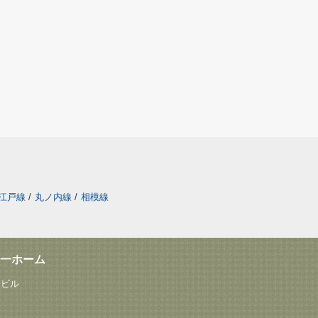
江戸線
/
丸ノ内線
/
相模線
一ホーム
塚ビル