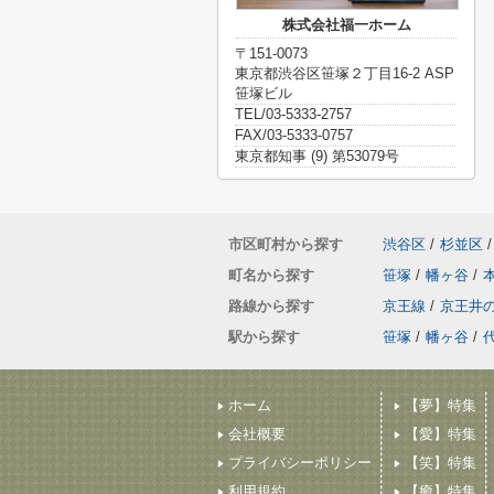
株式会社福一ホーム
〒151-0073
東京都渋谷区笹塚２丁目16-2 ASP
笹塚ビル
TEL/03-5333-2757
FAX/03-5333-0757
東京都知事 (9) 第53079号
市区町村から探す
渋谷区
/
杉並区
/
町名から探す
笹塚
/
幡ヶ谷
/
路線から探す
京王線
/
京王井
駅から探す
笹塚
/
幡ヶ谷
/
ホーム
【夢】特集
会社概要
【愛】特集
プライバシーポリシー
【笑】特集
利用規約
【癒】特集