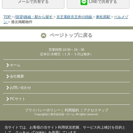
メールで共有する
LINEで共有する
TOP
>
(賃貸)路線・駅から探す
>
京王電鉄京王井の頭線
>
東松原駅
>
ベルメゾ
ン
>
過去掲載物件
ページトップに戻る
営業時間:10:00～19：00
定休日:水曜日（１月～３月は無休）
ホーム
会社概要
お問い合わせ
PCサイト
プライバシーポリシー
利用規約
｜アクセスマップ
｜
Copyright(c) 株式会社福一ホーム All rights reserved.
当サイトでは、お客様の当サイト利用状況把握、サービス向上検討を目的と
して、クッキー（Cookie）を使用しています。