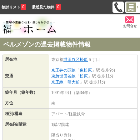
0
0
検討リスト
最近見た物件
お問合せ
ベルメゾンの過去掲載物件情報
所在地
東京都
世田谷区
松原
５丁目
京王井の頭線
「
東松原
」駅 徒歩9分
交通
東急世田谷線
「
松原
」駅 徒歩11分
京王線
「
明大前
」駅 徒歩11分
築年月（築年数）
1991年 9月（築34年）
方位
南
種別/構造
アパート/軽量鉄骨
所在階/階建
1階/2階建
陽当り良好