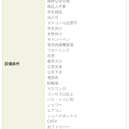
閑静な住宅地
保証人不要
学生相談
法人可
ガスコンロ設置可
学生向け
女性向け
キャンペーン
室内洗濯機置場
フローリング
出窓
都市ガス
設備条件
公営水道
公共下水
電気有
駐輪場
ガスコンロ
コンロ２口以上
バス・トイレ別
シャワー
エアコン
シューズボックス
CATV
光ファイバー