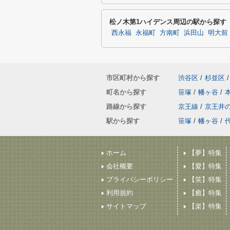
松ノ木第1ハイデンス周辺の駅から探す
西永福
永福町
方南町
浜田山
明大前
市区町村から探す
渋谷区
/
杉並区
/
町名から探す
笹塚
/
幡ヶ谷
/
路線から探す
京王線
/
京王井
駅から探す
笹塚
/
幡ヶ谷
/
ホーム
【夢】特集
会社概要
【愛】特集
プライバシーポリシー
【笑】特集
利用規約
【癒】特集
サイトマップ
【楽】特集