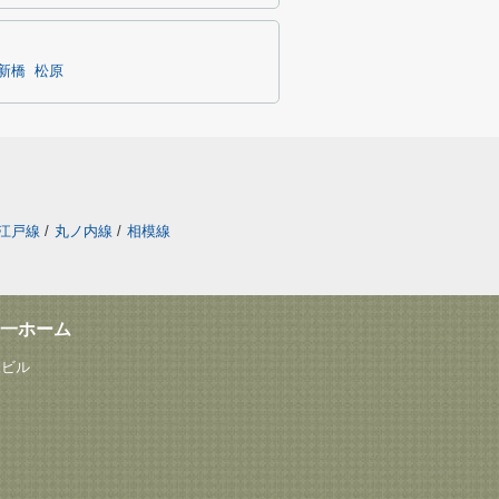
新橋
松原
江戸線
/
丸ノ内線
/
相模線
一ホーム
塚ビル