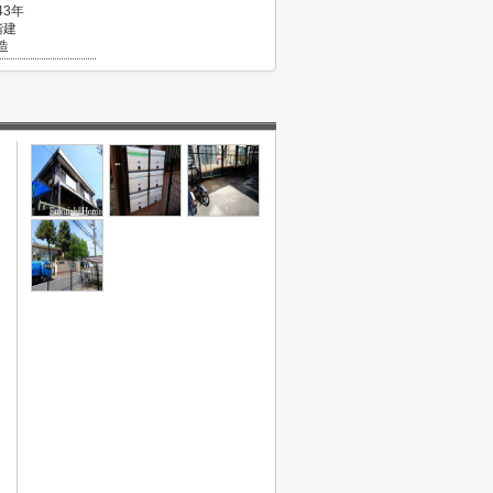
43年
階建
造