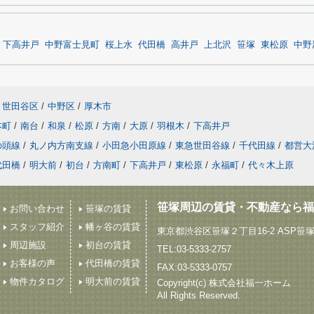
下高井戸
中野富士見町
桜上水
代田橋
高井戸
上北沢
笹塚
東松原
中野
世田谷区
/
中野区
/
厚木市
本町
/
南台
/
和泉
/
松原
/
方南
/
大原
/
羽根木
/
下高井戸
の頭線
/
丸ノ内方南支線
/
小田急小田原線
/
東急世田谷線
/
千代田線
/
都営大
代田橋
/
明大前
/
初台
/
方南町
/
下高井戸
/
東松原
/
永福町
/
代々木上原
笹塚周辺の賃貸・不動産なら福
お問い合わせ
笹塚の賃貸
スタッフ紹介
幡ヶ谷の賃貸
東京都渋谷区笹塚２丁目16-2 ASP笹
周辺施設
初台の賃貸
TEL:03-5333-2757
お客様の声
代田橋の賃貸
FAX:03-5333-0757
物件カタログ
明大前の賃貸
Copyright(c) 株式会社福一ホーム
All Rights Reserved.