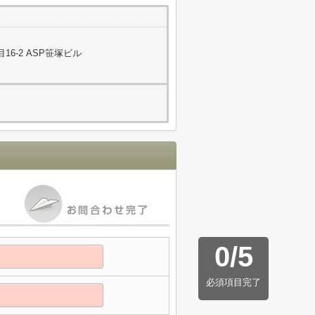
6-2 ASP笹塚ビル
0
/
5
必須項目完了