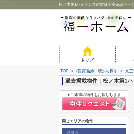
松ノ木第1ハイデンスの賃貸空室確認ペー
TOP
>
(賃貸)路線・駅から探す
>
京王
過去掲載物件：松ノ木第1ハ
▼ご希望の物件をお探しします
同じエリアの物件
杉並区