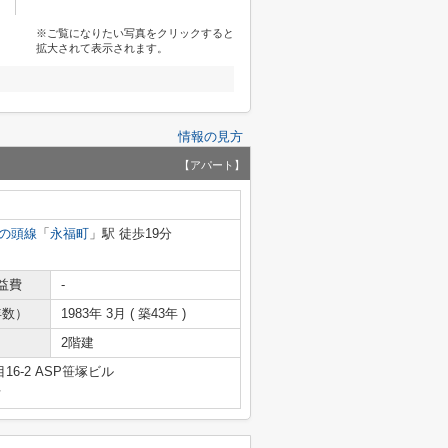
※ご覧になりたい写真をクリックすると
拡大されて表示されます。
情報の見方
【アパート】
の頭線
「
永福町
」駅 徒歩19分
益費
-
年数）
1983年 3月 ( 築43年 )
2階建
6-2 ASP笹塚ビル
号