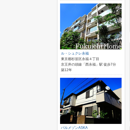
ル・シュクレ永福
東京都杉並区永福４丁目
京王井の頭線「西永福」駅 徒歩7分
築12年
パルメゾンASKA