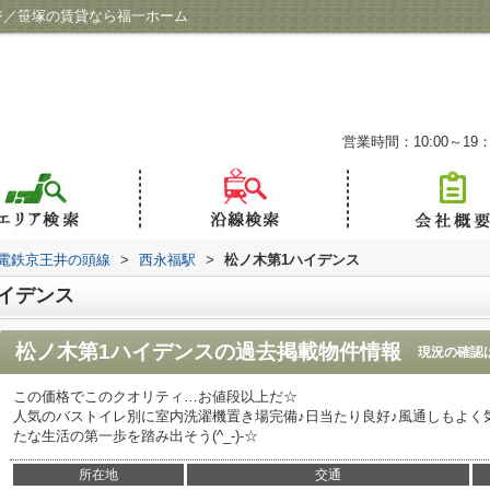
ジ／笹塚の賃貸なら福一ホーム
営業時間：10:00～19：
電鉄京王井の頭線
>
西永福駅
>
松ノ木第1ハイデンス
イデンス
松ノ木第1ハイデンス
の過去掲載物件情報
現況の確認
この価格でこのクオリティ…お値段以上だ☆
人気のバストイレ別に室内洗濯機置き場完備♪日当たり良好♪風通しもよく
たな生活の第一歩を踏み出そう(^_-)-☆
所在地
交通