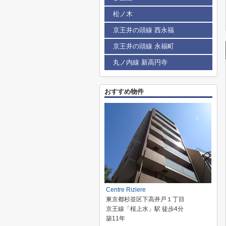
松ノ木
京王井の頭線 西永福
京王井の頭線 永福町
丸ノ内線 新高円寺
おすすめ物件
Centre Riziere
東京都杉並区下高井戸１丁目
京王線「桜上水」駅 徒歩4分
築11年