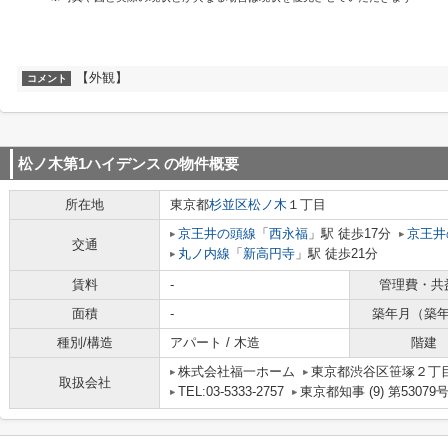
【外観】
コメント
松ノ木第1ハイデンス
の物件概要
所在地
東京都
杉並区
松ノ木
１丁目
京王井の頭線
「
西永福
」駅 徒歩17分
京王井
交通
丸ノ内線
「
新高円寺
」駅 徒歩21分
賃料
-
管理費・共
面積
-
築年月（築
種別/構造
アパート / 木造
階建
株式会社福一ホーム
東京都渋谷区笹塚２丁目1
取扱会社
TEL:03-5333-2757
東京都知事 (9) 第53079