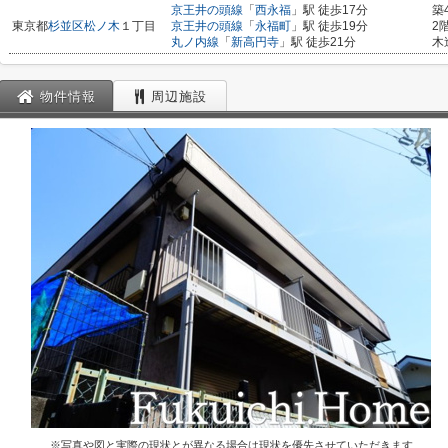
京王井の頭線
「
西永福
」駅 徒歩17分
築
東京都
杉並区
松ノ木
１丁目
京王井の頭線
「
永福町
」駅 徒歩19分
2
丸ノ内線
「
新高円寺
」駅 徒歩21分
木
物件情報
周辺施設
※写真や図と実際の現状とが異なる場合は現状を優先させていただきます