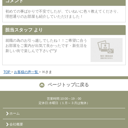
コメント
初めての事ばかりで不安でしたが、ていねいに色々教えてくださり、
理想通りのお部屋も紹介していただけました！
担当スタッフ より
就職の為のお引っ越しでしたね！！ご希望に合う
お部屋をご案内が出気て良かったです・新生活を
新しい街で楽しんで下さい(^^)/
TOP
>
お客様の声一覧
>
Ｈさま
ページトップに戻る
営業時間:10:00～19：00
定休日:水曜日（１月～３月は無休）
ホーム
会社概要