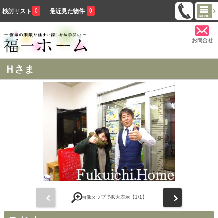
0
0
検討リスト
最近見た物件
お問合せ
Ｈさま
前
次
画像タップで拡大表示【
1
/1】