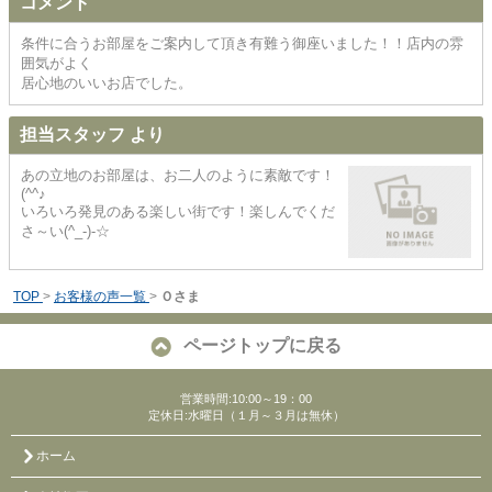
コメント
条件に合うお部屋をご案内して頂き有難う御座いました！！店内の雰
囲気がよく
居心地のいいお店でした。
担当スタッフ より
あの立地のお部屋は、お二人のように素敵です！
(^^♪
いろいろ発見のある楽しい街です！楽しんでくだ
さ～い(^_-)-☆
TOP
>
お客様の声一覧
>
Ｏさま
ページトップに戻る
営業時間:10:00～19：00
定休日:水曜日（１月～３月は無休）
ホーム