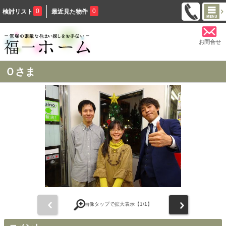
0
0
検討リスト
最近見た物件
お問合せ
Ｏさま
前
次
画像タップで拡大表示【
1
/1】