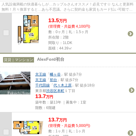
人気設備満載の快適暮らしが…カップルさんオススメ！必見です☆ なんと更新料
無料！月々換算すると…あら不思議。さらに契約金も家賃もカード払い可能でポ
イントも貯めちゃおう(^_-)-☆ ...
13.5
万
円
(管理費・共益費 4,100円)
敷：0ヶ月｜礼：1.5ヶ月
所在階：2階
間取り：1LDK
面積：44.39㎡
AlexFord初台
賃貸｜マンション
京王線
「
幡ヶ谷
」駅 徒歩7分
京王線
「
初台
」駅 徒歩7分
千代田線
「
代々木上原
」駅 徒歩18分
東京都
渋谷区
本町
１丁目
13.7
万円
築年数：築13年 ｜募集中：
1室
階数：6階建
13.7
万
円
(管理費・共益費 5,000円)
敷：1ヶ月｜礼：1ヶ月