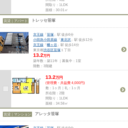
間取り：1LDK
面積：30.01㎡
トレッセ笹塚
賃貸｜アパート
京王線
「
笹塚
」駅 徒歩6分
小田急小田原線
「
東北沢
」駅 徒歩12分
京王線
「
幡ヶ谷
」駅 徒歩14分
東京都
渋谷区
笹塚
１丁目
13.2
万円
築年数：築11年 ｜募集中：
1室
階数：3階建
13.2
万
円
(管理費・共益費 4,000円)
敷：1ヶ月｜礼：1ヶ月
所在階：2階
間取り：1LDK
面積：34.58㎡
アレッタ笹塚
賃貸｜マンション
京王線
「
笹塚
」駅 徒歩9分