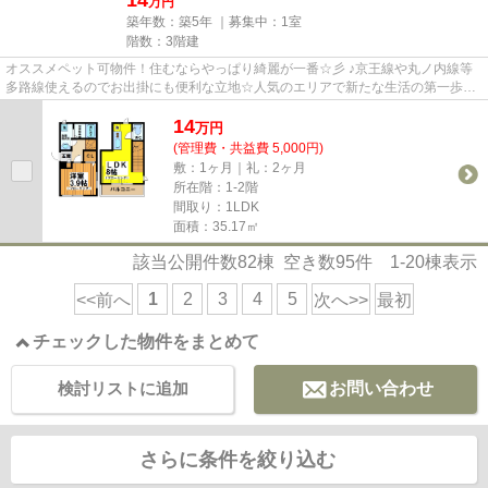
万円
築年数：築5年 ｜募集中：
1室
階数：3階建
オススメペット可物件！住むならやっぱり綺麗が一番☆彡 ♪京王線や丸ノ内線等
多路線使えるのでお出掛にも便利な立地☆人気のエリアで新たな生活の第一歩を
踏み出そう(^_-)-☆ 大手ハウス...
14
万
円
(管理費・共益費 5,000円)
敷：1ヶ月｜礼：2ヶ月
所在階：1-2階
間取り：1LDK
面積：35.17㎡
該当公開件数
82
棟 空き数
95
件
1-20
棟表示
1
2
3
4
5
<<前へ
次へ>>
最初
チェックした物件をまとめて
検討リストに追加
お問い合わせ
さらに条件を絞り込む