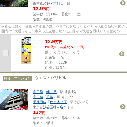
東京都
渋谷区
本町
１丁目
12.9
万円
築年数：築38年 ｜募集中：
1室
階数：4階建
★都心に輝く一番星～角部屋の魅力を貴方にお届けします★ ★大都会新宿も徒歩
圏内(^^♪大通りから１本入った立地は驚くほど静か★快適な睡眠も！目覚めの朝
も！休日のまったりとした時間も...
12.9
万
円
(管理費・共益費 6,000円)
敷：1ヶ月｜礼：1ヶ月
所在階：3階
間取り：1LDK
面積：32.37㎡
ウエストバリビル
賃貸｜マンション
京王線
「
幡ヶ谷
」駅 徒歩4分
京王線
「
笹塚
」駅 徒歩9分
千代田線
「
代々木上原
」駅 徒歩18分
東京都
渋谷区
幡ヶ谷
２丁目
13
万円
築年数：築28年 ｜募集中：
1室
階数：12階建