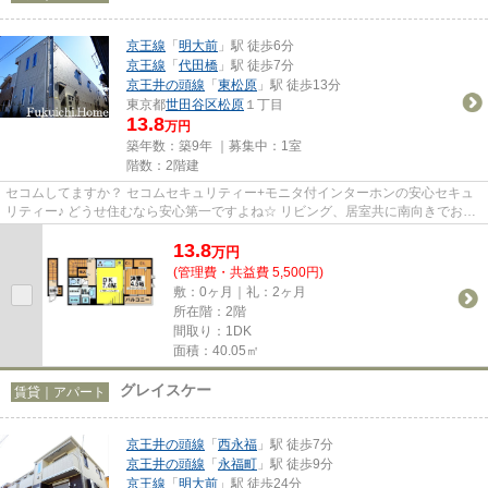
京王線
「
明大前
」駅 徒歩6分
京王線
「
代田橋
」駅 徒歩7分
京王井の頭線
「
東松原
」駅 徒歩13分
東京都
世田谷区
松原
１丁目
13.8
万円
築年数：築9年 ｜募集中：
1室
階数：2階建
セコムしてますか？ セコムセキュリティー+モニタ付インターホンの安心セキュ
リティー♪ どうせ住むなら安心第一ですよね☆ リビング、居室共に南向きでお日
様の光が燦々と♪ さらにイン...
13.8
万
円
(管理費・共益費 5,500円)
敷：0ヶ月｜礼：2ヶ月
所在階：2階
間取り：1DK
面積：40.05㎡
グレイスケー
賃貸｜アパート
京王井の頭線
「
西永福
」駅 徒歩7分
京王井の頭線
「
永福町
」駅 徒歩9分
京王線
「
明大前
」駅 徒歩24分