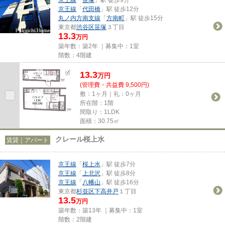
京王線
「
代田橋
」駅 徒歩12分
丸ノ内方南支線
「
方南町
」駅 徒歩15分
東京都
渋谷区
笹塚
３丁目
13.3
万円
築年数：築2年 ｜募集中：
1室
階数：4階建
13.3
万
円
(管理費・共益費 9,500円)
敷：1ヶ月｜礼：0ヶ月
所在階：1階
間取り：1LDK
面積：30.75㎡
クレール桜上水
賃貸｜アパート
京王線
「
桜上水
」駅 徒歩7分
京王線
「
上北沢
」駅 徒歩8分
京王線
「
八幡山
」駅 徒歩16分
東京都
杉並区
下高井戸
１丁目
13.5
万円
築年数：築13年 ｜募集中：
1室
階数：2階建