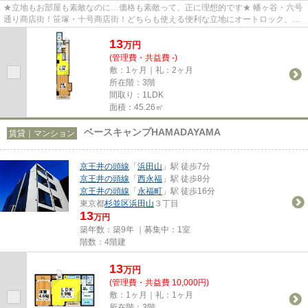
★立地もお部屋も素敵なのに…価格も素敵って、正に理想的です★ 幡ヶ谷・六号
通り商店街！笹塚・十号商店街！どちらも使える便利な立地にオートロック、エ
レベーター付のマンション★2人...
13
万
円
(管理費・共益費 -)
敷：1ヶ月｜礼：2ヶ月
所在階：3階
間取り：1LDK
面積：45.26㎡
ベースキャンプHAMADAYAMA
賃貸｜マンション
京王井の頭線
「
浜田山
」駅 徒歩7分
京王井の頭線
「
西永福
」駅 徒歩8分
京王井の頭線
「
永福町
」駅 徒歩16分
東京都
杉並区
浜田山
３丁目
13
万円
築年数：築9年 ｜募集中：
1室
階数：4階建
13
万
円
(管理費・共益費 10,000円)
敷：1ヶ月｜礼：1ヶ月
所在階：3階