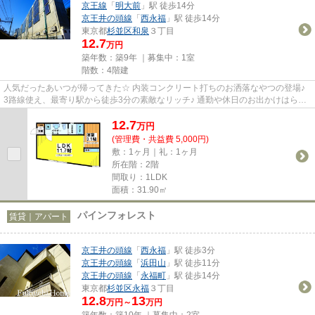
京王線
「
明大前
」駅 徒歩14分
京王井の頭線
「
西永福
」駅 徒歩14分
東京都
杉並区
和泉
３丁目
12.7
万円
築年数：築9年 ｜募集中：
1室
階数：4階建
人気だったあいつが帰ってきた☆ 内装コンクリート打ちのお洒落なやつの登場♪
3路線使え、最寄り駅から徒歩3分の素敵なリッチ♪ 通勤や休日のお出かけはらっ
くらく～☆ 水周りがまとまっ...
12.7
万
円
(管理費・共益費 5,000円)
敷：1ヶ月｜礼：1ヶ月
所在階：2階
間取り：1LDK
面積：31.90㎡
パインフォレスト
賃貸｜アパート
京王井の頭線
「
西永福
」駅 徒歩3分
京王井の頭線
「
浜田山
」駅 徒歩11分
京王井の頭線
「
永福町
」駅 徒歩14分
東京都
杉並区
永福
３丁目
12.8
13
万円～
万円
築年数：築10年 ｜募集中：
2室