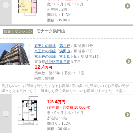
敷：0ヶ月｜礼：2ヶ月
所在階：2階
間取り：1LDK
面積：35.00㎡
モナーク浜田山
賃貸｜マンション
京王井の頭線
「
高井戸
」駅 徒歩11分
京王井の頭線
「
浜田山
」駅 徒歩12分
京王井の頭線
「
富士見ヶ丘
」駅 徒歩21分
東京都
杉並区
高井戸東
３丁目
12.4
万円
築年数：築23年 ｜募集中：
1室
階数：9階建
気持ちのいいお部屋は帰りたくなるお部屋♪ 窓の多いお部屋なのでお日様の光が
燦々と入るだけでなく、風通しも良く気持ちのいいお部屋です☆また、大型スー
パーも近くお買い物に不便はし...
12.4
万
円
(管理費・共益費 10,000円)
敷：0ヶ月｜礼：1ヶ月
所在階：9階
間取り：1LDK
面積：36.40㎡