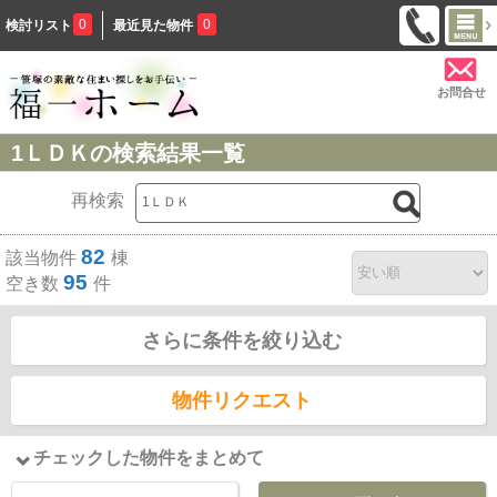
0
0
検討リスト
最近見た物件
お問合せ
1ＬＤＫの検索結果一覧
再検索
82
該当物件
棟
95
空き数
件
さらに条件を絞り込む
物件リクエスト
チェックした物件をまとめて