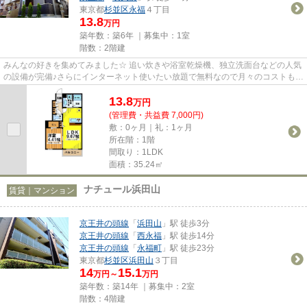
東京都
杉並区
永福
４丁目
13.8
万円
築年数：築6年 ｜募集中：
1室
階数：2階建
みんなの好きを集めてみました☆ 追い炊きや浴室乾燥機、独立洗面台などの人気
の設備が完備♪さらにインターネット使いたい放題で無料なので月々のコストも抑
えられます☆また、2路線使え...
13.8
万
円
(管理費・共益費 7,000円)
敷：0ヶ月｜礼：1ヶ月
所在階：1階
間取り：1LDK
面積：35.24㎡
ナチュール浜田山
賃貸｜マンション
京王井の頭線
「
浜田山
」駅 徒歩3分
京王井の頭線
「
西永福
」駅 徒歩14分
京王井の頭線
「
永福町
」駅 徒歩23分
東京都
杉並区
浜田山
３丁目
14
15.1
万円～
万円
築年数：築14年 ｜募集中：
2室
階数：4階建