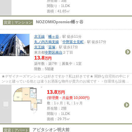
所在階：3階
間取り：1LDK
面積：41.65㎡
NOZOMIOpremier幡ヶ谷
賃貸｜マンション
京王線
「
幡ヶ谷
」駅 徒歩11分
丸ノ内方南支線
「
中野富士見町
」駅 徒歩17分
京王線
「
笹塚
」駅 徒歩17分
東京都
中野区
南台
２丁目
13.8
万円
築年数：築7年 ｜募集中：
1室
階数：5階建
★デザイナーズマンションは好きですか？私は好きです★ 閑静な住宅街の中にド
ンッと建っている他とは違うお洒落な物件が貴方のお城です・・住環境も設備も
デザインも他とは違うお部屋で...
13.8
万
円
(管理費・共益費 10,000円)
敷：1ヶ月｜礼：1ヶ月
所在階：2階
間取り：1LDK
面積：29.75㎡
アビタシオン明大前
賃貸｜アパート