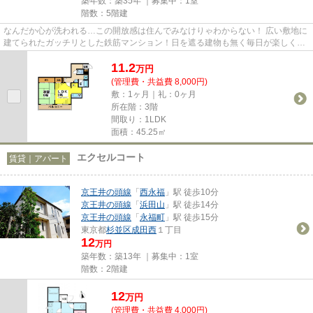
築年数：築35年 ｜募集中：
1室
階数：5階建
なんだか心が洗われる…この開放感は住んでみなけりゃわからない！ 広い敷地に
建てられたガッチリとした鉄筋マンション！日を遮る建物も無く毎日が楽しくな
っちゃいそう(^^♪ カップルさ...
11.2
万
円
(管理費・共益費 8,000円)
敷：1ヶ月｜礼：0ヶ月
所在階：3階
間取り：1LDK
面積：45.25㎡
エクセルコート
賃貸｜アパート
京王井の頭線
「
西永福
」駅 徒歩10分
京王井の頭線
「
浜田山
」駅 徒歩14分
京王井の頭線
「
永福町
」駅 徒歩15分
東京都
杉並区
成田西
１丁目
12
万円
築年数：築13年 ｜募集中：
1室
階数：2階建
12
万
円
(管理費・共益費 4,000円)