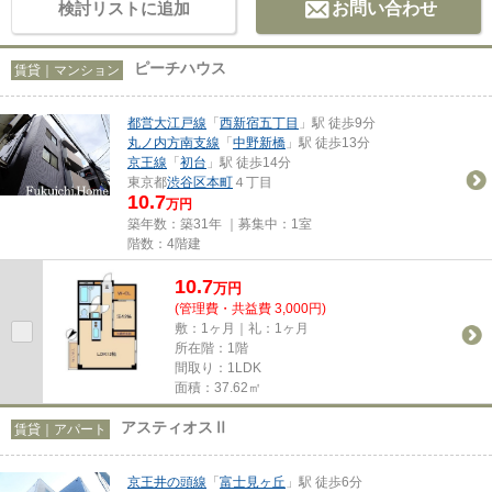
検討リストに追加
お問い合わせ
ピーチハウス
賃貸｜マンション
都営大江戸線
「
西新宿五丁目
」駅 徒歩9分
丸ノ内方南支線
「
中野新橋
」駅 徒歩13分
京王線
「
初台
」駅 徒歩14分
東京都
渋谷区
本町
４丁目
10.7
万円
築年数：築31年 ｜募集中：
1室
階数：4階建
10.7
万
円
(管理費・共益費 3,000円)
敷：1ヶ月｜礼：1ヶ月
所在階：1階
間取り：1LDK
面積：37.62㎡
アスティオスⅡ
賃貸｜アパート
京王井の頭線
「
富士見ヶ丘
」駅 徒歩6分