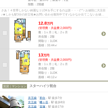
階数：2階建
さあ！４世帯しかない綺麗な１LDKを手にするのは誰・・・(^^♪ お値段に大注目
♪★しかも駅3分の好立地★お問い合わせ殺到中です♪なかなか出てこないお値打
ちなお部屋だと思います( *´艸｀...
12.8
万
円
(管理費・共益費 2,000円)
敷：1ヶ月｜礼：2ヶ月
所在階：2階
間取り：1LDK
面積：33.44㎡
13
万
円
(管理費・共益費 2,000円)
敷：1ヶ月｜礼：2ヶ月
所在階：2階
間取り：1LDK
面積：40.12㎡
スターハイツ初台
賃貸｜マンション
京王線
「
初台
」駅 徒歩7分
京王線
「
幡ヶ谷
」駅 徒歩8分
京王線
「
笹塚
」駅 徒歩17分