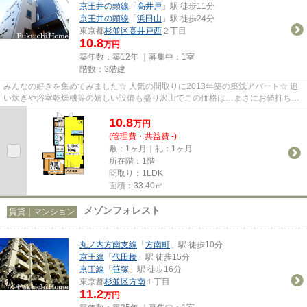
京王井の頭線
「
高井戸
」駅 徒歩11分
京王井の頭線
「
浜田山
」駅 徒歩24分
東京都
杉並区
高井戸西
２丁目
10.8
万円
築年数：築12年 ｜募集中：
1室
階数：3階建
みんなの好きを集めてみました☆ 人気の間取りに2013年築の築浅アパート☆ 追
い炊きや浴室乾燥機等の嬉しい設備も盛り沢山でこの価格は…まさにお値打ち価
格です♪ 緑豊かで心安らぐ住環境...
10.8
万
円
(管理費・共益費 -)
敷：1ヶ月｜礼：1ヶ月
所在階：1階
間取り：1LDK
面積：33.40㎡
メゾンフォレスト
賃貸｜マンション
丸ノ内方南支線
「
方南町
」駅 徒歩10分
京王線
「
代田橋
」駅 徒歩15分
京王線
「
笹塚
」駅 徒歩16分
東京都
杉並区
方南
１丁目
11.2
万円