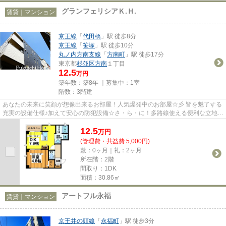
グランフェリシアＫ.Ｈ.
賃貸｜マンション
京王線
「
代田橋
」駅 徒歩8分
京王線
「
笹塚
」駅 徒歩10分
丸ノ内方南支線
「
方南町
」駅 徒歩17分
東京都
杉並区
方南
１丁目
12.5
万円
築年数：築8年 ｜募集中：
1室
階数：3階建
あなたの未来に笑顔が想像出来るお部屋！人気爆発中のお部屋☆彡 皆を魅了する
充実の設備仕様♪加えて安心の防犯設備☆さ・ら・に！多路線使える便利な立地♪
もはや言葉も出ない程の完成度...
12.5
万
円
(管理費・共益費 5,000円)
敷：0ヶ月｜礼：2ヶ月
所在階：2階
間取り：1DK
面積：30.86㎡
アートフル永福
賃貸｜マンション
京王井の頭線
「
永福町
」駅 徒歩3分