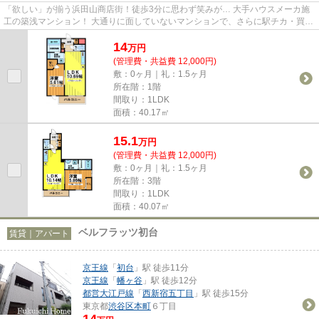
「欲しい」が揃う浜田山商店街！徒歩3分に思わず笑みが… 大手ハウスメーカ施
工の築浅マンション！ 大通りに面していないマンションで、さらに駅チカ・買い
物便利な住環境から人気が集...
14
万
円
(管理費・共益費 12,000円)
敷：0ヶ月｜礼：1.5ヶ月
所在階：1階
間取り：1LDK
面積：40.17㎡
15.1
万
円
(管理費・共益費 12,000円)
敷：0ヶ月｜礼：1.5ヶ月
所在階：3階
間取り：1LDK
面積：40.07㎡
ベルフラッツ初台
賃貸｜アパート
京王線
「
初台
」駅 徒歩11分
京王線
「
幡ヶ谷
」駅 徒歩12分
都営大江戸線
「
西新宿五丁目
」駅 徒歩15分
東京都
渋谷区
本町
６丁目
14