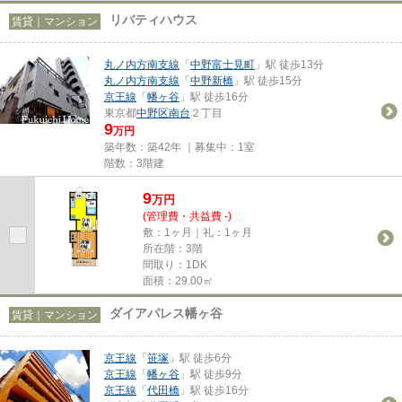
リバティハウス
賃貸｜マンション
丸ノ内方南支線
「
中野富士見町
」駅 徒歩13分
丸ノ内方南支線
「
中野新橋
」駅 徒歩15分
京王線
「
幡ヶ谷
」駅 徒歩16分
東京都
中野区
南台
２丁目
9
万円
築年数：築42年 ｜募集中：
1室
階数：3階建
9
万
円
(管理費・共益費 -)
敷：1ヶ月｜礼：1ヶ月
所在階：3階
間取り：1DK
面積：29.00㎡
ダイアパレス幡ヶ谷
賃貸｜マンション
京王線
「
笹塚
」駅 徒歩6分
京王線
「
幡ヶ谷
」駅 徒歩9分
京王線
「
代田橋
」駅 徒歩16分