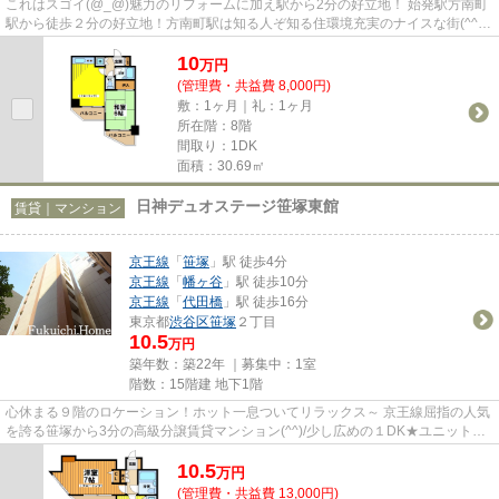
これはスゴイ(@_@)魅力のリフォームに加え駅から2分の好立地！ 始発駅方南町
駅から徒歩２分の好立地！方南町駅は知る人ぞ知る住環境充実のナイスな街(^^)v
古き良き風情残る商店街を始...
10
万
円
(管理費・共益費 8,000円)
敷：1ヶ月｜礼：1ヶ月
所在階：8階
間取り：1DK
面積：30.69㎡
日神デュオステージ笹塚東館
賃貸｜マンション
京王線
「
笹塚
」駅 徒歩4分
京王線
「
幡ヶ谷
」駅 徒歩10分
京王線
「
代田橋
」駅 徒歩16分
東京都
渋谷区
笹塚
２丁目
10.5
万円
築年数：築22年 ｜募集中：
1室
階数：15階建 地下1階
心休まる９階のロケーション！ホット一息ついてリラックス～ 京王線屈指の人気
を誇る笹塚から3分の高級分譲賃貸マンション(^^)/少し広めの１DK★ユニットバ
スもこだわりの造り★一つ考え...
10.5
万
円
(管理費・共益費 13,000円)