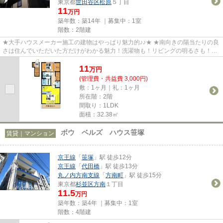
東京都
世田谷区
松原
５丁目
11
万円
築年数：築14年 ｜募集中：
1室
階数：2階建
★大手ハウスメーカー施工の建物はやっぱり魅力的♪♪★ ★南向きの陽当たりの良
さは住んでいただいた方だけがわかる魅力！洗濯物も！リビングの明るさも！二
面の窓から吹き抜ける風も！コ...
11
万
円
(管理費・共益費 3,000円)
敷：1ヶ月｜礼：1ヶ月
所在階：2階
間取り：1LDK
面積：32.38㎡
ボウ ベルズ ハウス笹塚
賃貸｜マンション
京王線
「
笹塚
」駅 徒歩12分
京王線
「
代田橋
」駅 徒歩13分
丸ノ内方南支線
「
方南町
」駅 徒歩15分
東京都
杉並区
方南
１丁目
11.5
万円
築年数：築4年 ｜募集中：
1室
階数：4階建