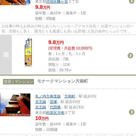
東京都
渋谷区
幡ヶ谷
２丁目
9.8
万円
築年数：築42年 ｜募集中：
1室
階数：9階建
お仕事の時もお休みの時もあっちへこっちへアクセス自在！ 分譲マンションの一
室、見晴らし良く、陽当たりも風通しも良いお部屋♪人気の条件たっぷりです
(#^.^#)京王線で人気の笹塚、幡...
9.8
万
円
(管理費・共益費 10,000円)
敷：1ヶ月｜礼：1ヶ月
所在階：7階
間取り：1DK
面積：30.78㎡
モナークマンション方南町
賃貸｜マンション
丸ノ内方南支線
「
方南町
」駅 徒歩3分
京王線
「
笹塚
」駅 徒歩20分
京王線
「
代田橋
」駅 徒歩23分
東京都
杉並区
方南
２丁目
10
万円
築年数：築44年 ｜募集中：
1室
階数：10階建