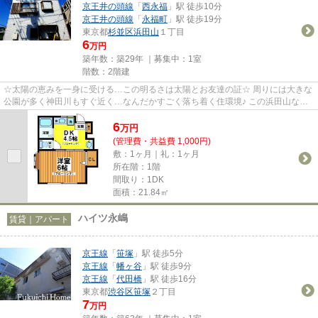
京王井の頭線
「
西永福
」駅 徒歩10分
京王井の頭線
「
永福町
」駅 徒歩19分
東京都
杉並区
浜田山
１丁目
6
万円
築年数：築29年 ｜募集中：
1室
階数：2階建
☆太陽の恵みを一身に受ける…この明るさは太陽とお友達の証☆ 周りには大きな
公園が多く神田川もすぐ近く…なんだかすごく落ち着く住環境♪ この浜田山なら
では雰囲気が大好きできっと長く...
6
万
円
(管理費・共益費 1,000円)
敷：1ヶ月｜礼：1ヶ月
所在階：1階
間取り：1DK
面積：21.84㎡
ハイツ永嶋
賃貸｜アパート
京王線
「
笹塚
」駅 徒歩5分
京王線
「
幡ヶ谷
」駅 徒歩9分
京王線
「
代田橋
」駅 徒歩16分
東京都
渋谷区
笹塚
２丁目
7
万円