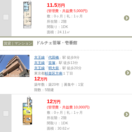
11.5
万
円
(管理費・共益費 5,000円)
敷：0ヶ月｜礼：1ヶ月
所在階：2階
間取り：1DK
面積：24.11㎡
ドルチェ笹塚・壱番館
賃貸｜マンション
京王線
「
代田橋
」駅 徒歩9分
京王線
「
笹塚
」駅 徒歩13分
京王線
「
明大前
」駅 徒歩20分
東京都
杉並区
方南
１丁目
12
万円
築年数：築20年 ｜募集中：
1室
階数：5階建
12
万
円
(管理費・共益費 10,000円)
敷：0ヶ月｜礼：1ヶ月
所在階：2階
間取り：1DK
面積：30.62㎡