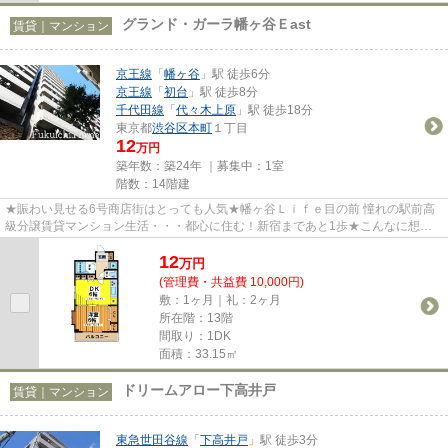
グランド・ガーラ幡ヶ谷Ｅast
賃貸｜マンション
京王線
「
幡ヶ谷
」駅 徒歩6分
京王線
「
初台
」駅 徒歩8分
千代田線
「
代々木上原
」駅 徒歩18分
東京都
渋谷区
本町
１丁目
12
万円
築年数：築24年 ｜募集中：
1室
階数：14階建
★賑わい見せる6号商店街はとっても人気★幡ヶ谷Ｌｉｆｅ目の前 憧れの駅前高
級分譲賃貸マンション生活・・・都心に住む！新宿まであと1歩★こんなに想像
膨らむ新生活は楽しみですね(＾◇...
12
万
円
(管理費・共益費 10,000円)
敷：1ヶ月｜礼：2ヶ月
所在階：13階
間取り：1DK
面積：33.15㎡
ドリームアロー下高井戸
賃貸｜マンション
東急世田谷線
「
下高井戸
」駅 徒歩3分