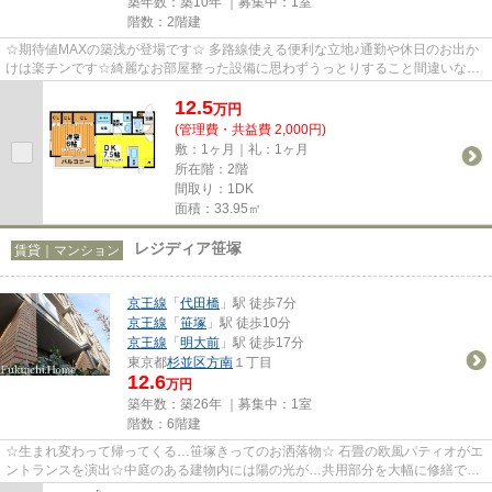
築年数：築10年 ｜募集中：
1室
階数：2階建
☆期待値MAXの築浅が登場です☆ 多路線使える便利な立地♪通勤や休日のお出か
けは楽チンです☆綺麗なお部屋整った設備に思わずうっとりすること間違いなし
(´艸｀*)便利な立地と共に新たな...
12.5
万
円
(管理費・共益費 2,000円)
敷：1ヶ月｜礼：1ヶ月
所在階：2階
間取り：1DK
面積：33.95㎡
レジディア笹塚
賃貸｜マンション
京王線
「
代田橋
」駅 徒歩7分
京王線
「
笹塚
」駅 徒歩10分
京王線
「
明大前
」駅 徒歩17分
東京都
杉並区
方南
１丁目
12.6
万円
築年数：築26年 ｜募集中：
1室
階数：6階建
☆生まれ変わって帰ってくる…笹塚きってのお洒落物☆ 石畳の欧風パティオがエ
ントランスを演出☆中庭のある建物内には陽の光が…共用部分を大幅に修繕で更
に綺麗に☆浴室乾燥・宅配BOXほか...