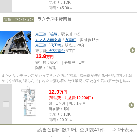
間取り：1DK
面積：45.00㎡
ラクラス中野南台
賃貸｜マンション
京王線
「
笹塚
」駅 徒歩13分
丸ノ内方南支線
「
方南町
」駅 徒歩13分
京王線
「
代田橋
」駅 徒歩20分
東京都
中野区
南台
５丁目
12.9
万円
築年数：築5年 ｜募集中：
1室
階数：4階建
またとないチャンスがやってきた☆ 丸ノ内線、京王線が使える便利な立地♪お出
かけや通勤が楽ちんですね☆☆落ち着いた住環境で新たな生活の第一歩を踏み出
そう♪
12.9
万
円
(管理費・共益費 10,000円)
敷：1ヶ月｜礼：1ヶ月
所在階：1階
間取り：1DK
面積：30.01㎡
該当公開件数
39
棟 空き数
41
件
1-20
棟表示