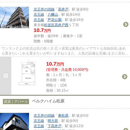
京王井の頭線
「
高井戸
」駅 徒歩9分
京王線
「
八幡山
」駅 徒歩14分
京王線
「
芦花公園
」駅 徒歩16分
東京都
杉並区
高井戸西
１丁目
10.7
万円
築年数：築29年 ｜募集中：
1室
階数：6階建
ワンランク上の生活は目の前☆彡 広々居室は家具のレイアウトも自由自在♪あれ
も置きたいこれも置きたいが叶いますね☆また、人気の設備も完備♪まさに至れり
尽くせり☆お問い合わせはお早...
10.7
万
円
(管理費・共益費 10,000円)
敷：1ヶ月｜礼：1ヶ月
所在階：4階
間取り：1DK
面積：30.15㎡
ベルクハイム松原
賃貸｜アパート
京王井の頭線
「
東松原
」駅 徒歩5分
京王線
「
明大前
」駅 徒歩9分
京王線
「
下高井戸
」駅 徒歩12分