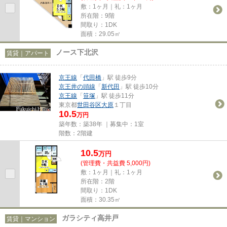
敷：1ヶ月｜礼：1ヶ月
所在階：9階
間取り：1DK
面積：29.05㎡
ノース下北沢
賃貸｜アパート
京王線
「
代田橋
」駅 徒歩9分
京王井の頭線
「
新代田
」駅 徒歩10分
京王線
「
笹塚
」駅 徒歩11分
東京都
世田谷区
大原
１丁目
10.5
万円
築年数：築38年 ｜募集中：
1室
階数：2階建
10.5
万
円
(管理費・共益費 5,000円)
敷：1ヶ月｜礼：1ヶ月
所在階：2階
間取り：1DK
面積：30.35㎡
ガラシティ高井戸
賃貸｜マンション