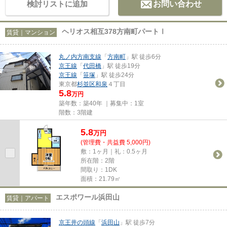
検討リストに追加
お問い合わせ
ヘリオス相互378方南町パートⅠ
賃貸｜マンション
丸ノ内方南支線
「
方南町
」駅 徒歩6分
京王線
「
代田橋
」駅 徒歩19分
京王線
「
笹塚
」駅 徒歩24分
東京都
杉並区
和泉
４丁目
5.8
万円
築年数：築40年 ｜募集中：
1室
階数：3階建
5.8
万
円
(管理費・共益費 5,000円)
敷：1ヶ月｜礼：0.5ヶ月
所在階：2階
間取り：1DK
面積：21.79㎡
エスポワール浜田山
賃貸｜アパート
京王井の頭線
「
浜田山
」駅 徒歩7分