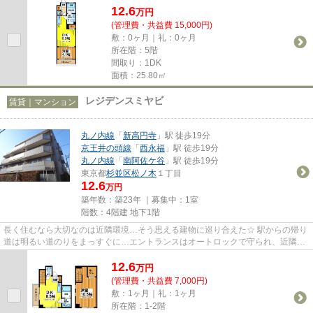
12.6
万
円
(管理費・共益費 15,000円)
敷：0ヶ月｜礼：0ヶ月
所在階：5階
間取り：1DK
面積：25.80㎡
レジデンスミヤビ
賃貸｜マンション
丸ノ内線
「
新高円寺
」駅 徒歩19分
京王井の頭線
「
西永福
」駅 徒歩19分
丸ノ内線
「
南阿佐ケ谷
」駅 徒歩19分
東京都
杉並区
松ノ木
１丁目
12.6
万円
築年数：築23年 ｜募集中：
1室
階数：4階建 地下1階
長く住むなら大切なのは近隣環境…そう思える建物に巡り合えた☆ 駅からの帰り
道は明るい道のりをまっすぐに…エントランスはオートロックで守られ、近隣治
安も申し分ない。近くには大き...
12.6
万
円
(管理費・共益費 7,000円)
敷：1ヶ月｜礼：1ヶ月
所在階：1-2階