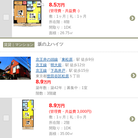
8.5
万
円
(管理費・共益費 -)
敷：1ヶ月｜礼：1ヶ月
所在階：8階
間取り：1DK
面積：26.75㎡
坂の上ハイツ
賃貸｜マンション
京王井の頭線
「
東松原
」駅 徒歩9分
京王線
「
明大前
」駅 徒歩12分
京王線
「
下高井戸
」駅 徒歩15分
東京都
世田谷区
松原
５丁目
8.9
万円
築年数：築42年 ｜募集中：
1室
階数：3階建
8.9
万
円
(管理費・共益費 3,000円)
敷：1ヶ月｜礼：0ヶ月
所在階：2階
間取り：1DK
面積：35.00㎡