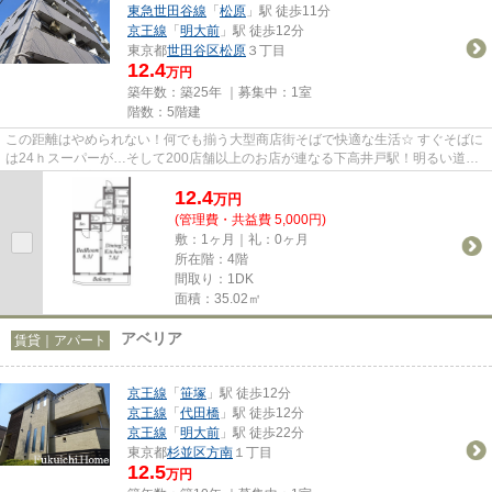
東急世田谷線
「
松原
」駅 徒歩11分
京王線
「
明大前
」駅 徒歩12分
東京都
世田谷区
松原
３丁目
12.4
万円
築年数：築25年 ｜募集中：
1室
階数：5階建
この距離はやめられない！何でも揃う大型商店街そばで快適な生活☆ すぐそばに
は24ｈスーパーが…そして200店舗以上のお店が連なる下高井戸駅！明るい道の
りを帰れる安心立地とオートロ...
12.4
万
円
(管理費・共益費 5,000円)
敷：1ヶ月｜礼：0ヶ月
所在階：4階
間取り：1DK
面積：35.02㎡
アベリア
賃貸｜アパート
京王線
「
笹塚
」駅 徒歩12分
京王線
「
代田橋
」駅 徒歩12分
京王線
「
明大前
」駅 徒歩22分
東京都
杉並区
方南
１丁目
12.5
万円