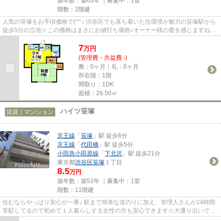
築年数：築63年 ｜募集中：
1室
階数：2階建
人気の笹塚をお手頃価格で(^^♪ 渋谷区でも落ち着いた住環境が魅力の笹塚駅から
徒歩5分の立地☆この価格はまさにお値打ち価格♪オーナー様の愛を感じますね
(´艸｀*)
7
万
円
(管理費・共益費 -)
敷：0ヶ月｜礼：0ヶ月
所在階：1階
間取り：1DK
面積：26.50㎡
ハイツ笹塚
賃貸｜マンション
京王線
「
笹塚
」駅 徒歩6分
京王線
「
代田橋
」駅 徒歩5分
小田急小田原線
「
下北沢
」駅 徒歩21分
東京都
渋谷区
笹塚
１丁目
8.5
万円
築年数：築52年 ｜募集中：
1室
階数：11階建
住むならやっぱり安心が一番♪ 駅まで簡単な道のりに加え、管理人さんが24時間
常駐してるので初めて１人暮らしする女性の方も安心できます☆大通り沿いです
が、開口部が大通りに面してな...