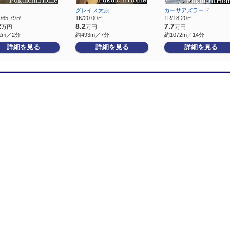
グレイス大原
カーサアズラード
/65.79㎡
1K/20.00㎡
1R/18.20㎡
2
8.2
7.7
万円
万円
万円
2m／2分
約493m／7分
約1072m／14分
詳細を見る
詳細を見る
詳細を見る