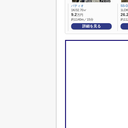
パティオ
SS-D
1K/32.70㎡
1LDK
9.2
26.
万円
約1140m／15分
約11
詳細を見る