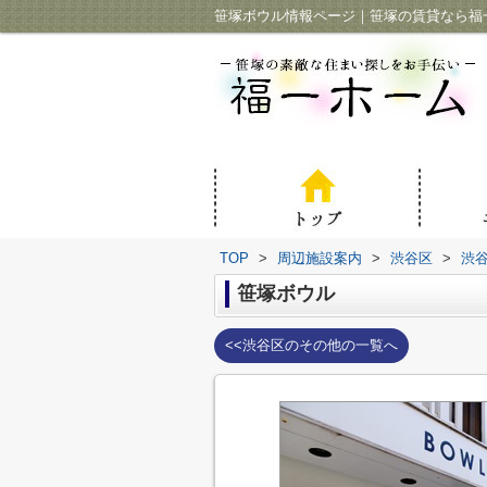
笹塚ボウル情報ページ｜笹塚の賃貸なら福
TOP
>
周辺施設案内
>
渋谷区
>
渋
笹塚ボウル
<<渋谷区のその他の一覧へ