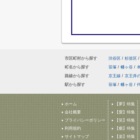
市区町村から探す
渋谷区
/
杉並区
/
町名から探す
笹塚
/
幡ヶ谷
/
路線から探す
京王線
/
京王井
駅から探す
笹塚
/
幡ヶ谷
/
ホーム
【夢】特集
会社概要
【愛】特集
プライバシーポリシー
【笑】特集
利用規約
【癒】特集
サイトマップ
【楽】特集