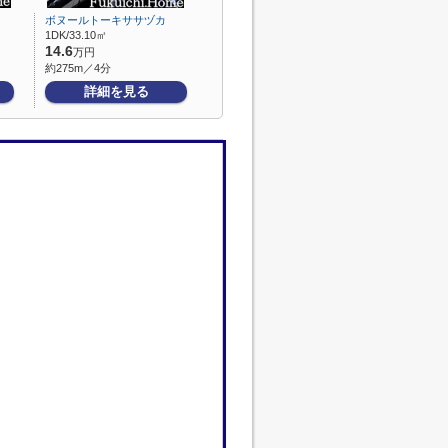
ボヌールトーキササヅカ
1DK/33.10㎡
14.6
万円
約275m／4分
詳細を見る