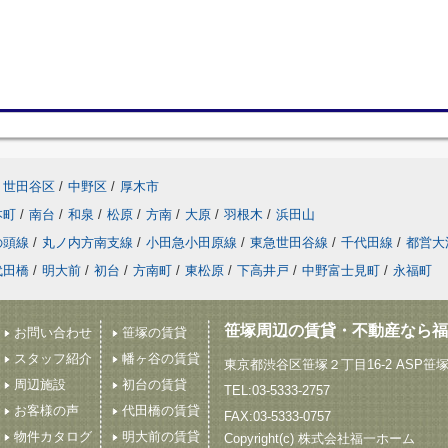
世田谷区
/
中野区
/
厚木市
本町
/
南台
/
和泉
/
松原
/
方南
/
大原
/
羽根木
/
浜田山
の頭線
/
丸ノ内方南支線
/
小田急小田原線
/
東急世田谷線
/
千代田線
/
都営大
代田橋
/
明大前
/
初台
/
方南町
/
東松原
/
下高井戸
/
中野富士見町
/
永福町
笹塚周辺の賃貸・不動産なら福
お問い合わせ
笹塚の賃貸
スタッフ紹介
幡ヶ谷の賃貸
東京都渋谷区笹塚２丁目16-2 ASP笹
周辺施設
初台の賃貸
TEL:03-5333-2757
お客様の声
代田橋の賃貸
FAX:03-5333-0757
物件カタログ
明大前の賃貸
Copyright(c) 株式会社福一ホーム