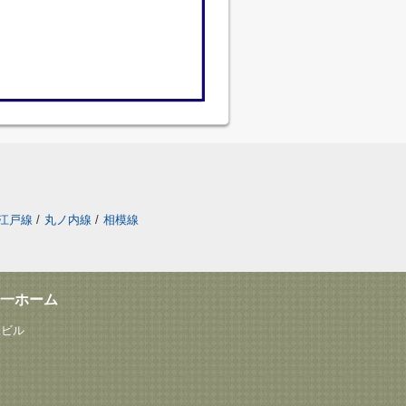
江戸線
/
丸ノ内線
/
相模線
一ホーム
塚ビル