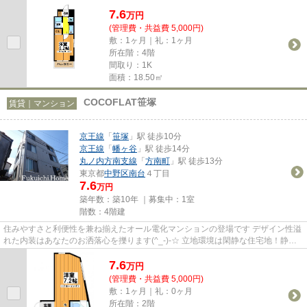
7.6
万
円
(管理費・共益費 5,000円)
敷：1ヶ月｜礼：1ヶ月
所在階：4階
間取り：1K
面積：18.50㎡
COCOFLAT笹塚
賃貸｜マンション
京王線
「
笹塚
」駅 徒歩10分
京王線
「
幡ヶ谷
」駅 徒歩14分
丸ノ内方南支線
「
方南町
」駅 徒歩13分
東京都
中野区
南台
４丁目
7.6
万円
築年数：築10年 ｜募集中：
1室
階数：4階建
住みやすさと利便性を兼ね揃えたオール電化マンションの登場です デザイン性溢
れた内装はあなたのお洒落心を擽ります(^_-)-☆ 立地環境は閑静な住宅地！静か
な環境でお洒落マンションで...
7.6
万
円
(管理費・共益費 5,000円)
敷：1ヶ月｜礼：0ヶ月
所在階：2階