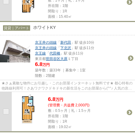
敷：1ヶ月｜礼：1ヶ月
所在階：1階
間取り：1R
面積：15.40㎡
ホワイトKY
賃貸｜アパート
京王井の頭線
「
新代田
」駅 徒歩10分
京王井の頭線
「
下北沢
」駅 徒歩11分
京王線
「
代田橋
」駅 徒歩11分
東京都
世田谷区
大原
１丁目
6.8
万円
築年数：築33年 ｜募集中：
1室
階数：2階建
★さぁ素敵な物件にお引越し・このお部屋インターネット無料です★ 都心特有の
他路線利用可！さあワクワクドキドキの新生活をこのお部屋から(^^♪ 人気の京王
線南側エリア、下北沢駅も利...
6.8
万
円
(管理費・共益費 2,000円)
敷：0.5ヶ月｜礼：1.5ヶ月
所在階：1階
間取り：1R
面積：19.02㎡