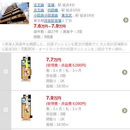
京王線
「
笹塚
」駅 徒歩4分
京王線
「
代田橋
」駅 徒歩10分
小田急小田原線
「
東北沢
」駅 徒歩16分
東京都
渋谷区
笹塚
１丁目
7.6
7.9
万円～
万円
築年数：築27年 ｜募集中：
3室
階数：9階建
☆単身人気条件を網羅した…分譲マンションを驚きの価格で☆ 大人気の笹塚駅か
ら徒歩3分！宅配BOX・オートロック付の分譲マンションをご紹介です☆南向
き、明るい室内、室内洗濯機置き場と...
7.7
万
円
(管理費・共益費 6,000円)
敷：1ヶ月｜礼：1ヶ月
所在階：2階
間取り：1K
面積：18.50㎡
7.9
万
円
(管理費・共益費 9,000円)
敷：1ヶ月｜礼：1ヶ月
所在階：3階
間取り：1K
面積：18.50㎡