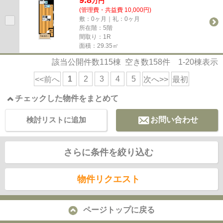
万
円
(管理費・共益費 10,000円)
敷：0ヶ月｜礼：0ヶ月
所在階：5階
間取り：1R
面積：29.35㎡
該当公開件数
115
棟 空き数
158
件
1-20
棟表示
1
2
3
4
5
<<前へ
次へ>>
最初
チェックした物件をまとめて
検討リストに追加
お問い合わせ
さらに条件を絞り込む
物件リクエスト
ページトップに戻る