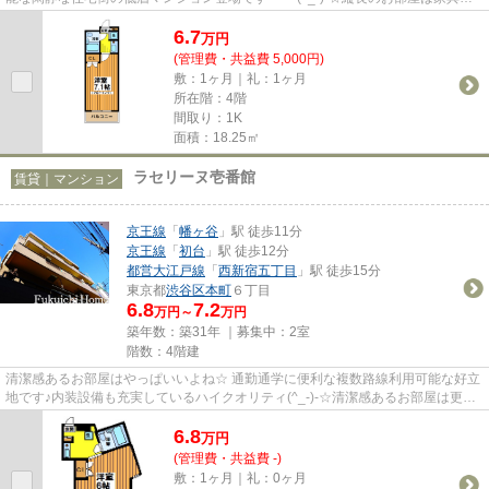
配置しやすいお部屋です！！エ...
6.7
万
円
(管理費・共益費 5,000円)
敷：1ヶ月｜礼：1ヶ月
所在階：4階
間取り：1K
面積：18.25㎡
ラセリーヌ壱番館
賃貸｜マンション
京王線
「
幡ヶ谷
」駅 徒歩11分
京王線
「
初台
」駅 徒歩12分
都営大江戸線
「
西新宿五丁目
」駅 徒歩15分
東京都
渋谷区
本町
６丁目
6.8
7.2
万円～
万円
築年数：築31年 ｜募集中：
2室
階数：4階建
清潔感あるお部屋はやっぱいいよね☆ 通勤通学に便利な複数路線利用可能な好立
地です♪内装設備も充実しているハイクオリティ(^_-)-☆清潔感あるお部屋は更に
明るく、気分も明るくお住ま...
6.8
万
円
(管理費・共益費 -)
敷：1ヶ月｜礼：0ヶ月