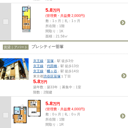
5.8
万
円
(管理費・共益費 2,000円)
敷：1ヶ月｜礼：1ヶ月
所在階：1階
間取り：1K
面積：21.58㎡
プレシティー笹塚
賃貸｜アパート
京王線
「
笹塚
」駅 徒歩3分
京王線
「
代田橋
」駅 徒歩13分
京王線
「
幡ヶ谷
」駅 徒歩14分
東京都
渋谷区
笹塚
１丁目
5.8
万円
築年数：築33年 ｜募集中：
1室
階数：2階建
5.8
万
円
(管理費・共益費 4,000円)
敷：0ヶ月｜礼：0ヶ月
所在階：1階
間取り：1R