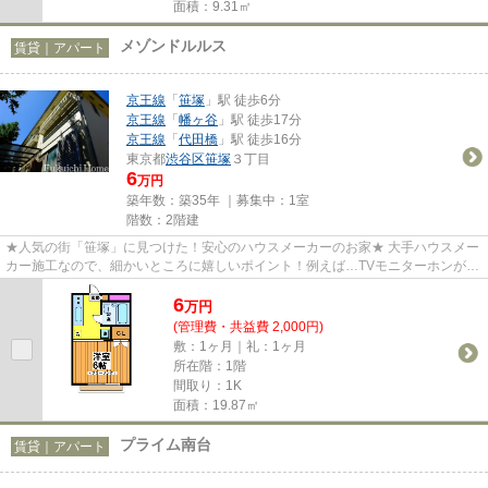
面積：9.31㎡
メゾンドルルス
賃貸｜アパート
京王線
「
笹塚
」駅 徒歩6分
京王線
「
幡ヶ谷
」駅 徒歩17分
京王線
「
代田橋
」駅 徒歩16分
東京都
渋谷区
笹塚
３丁目
6
万円
築年数：築35年 ｜募集中：
1室
階数：2階建
★人気の街「笹塚」に見つけた！安心のハウスメーカーのお家★ 大手ハウスメー
カー施工なので、細かいところに嬉しいポイント！例えば…TVモニターホンが付
いていたり、室内洗濯機だった...
6
万
円
(管理費・共益費 2,000円)
敷：1ヶ月｜礼：1ヶ月
所在階：1階
間取り：1K
面積：19.87㎡
プライム南台
賃貸｜アパート