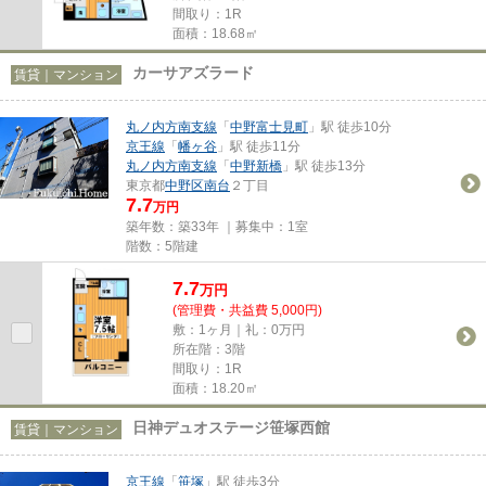
間取り：1R
面積：18.68㎡
カーサアズラード
賃貸｜マンション
丸ノ内方南支線
「
中野富士見町
」駅 徒歩10分
京王線
「
幡ヶ谷
」駅 徒歩11分
丸ノ内方南支線
「
中野新橋
」駅 徒歩13分
東京都
中野区
南台
２丁目
7.7
万円
築年数：築33年 ｜募集中：
1室
階数：5階建
7.7
万
円
(管理費・共益費 5,000円)
敷：1ヶ月｜礼：0万円
所在階：3階
間取り：1R
面積：18.20㎡
日神デュオステージ笹塚西館
賃貸｜マンション
京王線
「
笹塚
」駅 徒歩3分