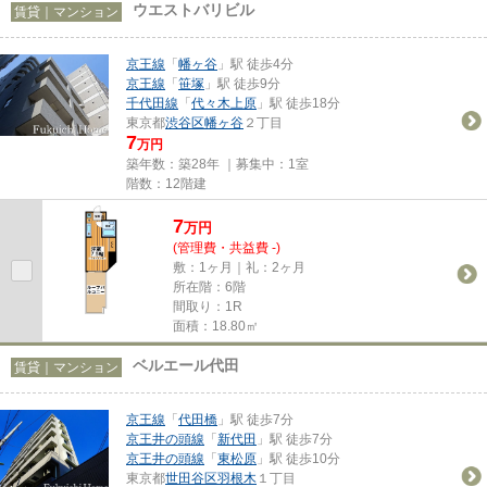
ウエストバリビル
賃貸｜マンション
京王線
「
幡ヶ谷
」駅 徒歩4分
京王線
「
笹塚
」駅 徒歩9分
千代田線
「
代々木上原
」駅 徒歩18分
東京都
渋谷区
幡ヶ谷
２丁目
7
万円
築年数：築28年 ｜募集中：
1室
階数：12階建
7
万
円
(管理費・共益費 -)
敷：1ヶ月｜礼：2ヶ月
所在階：6階
間取り：1R
面積：18.80㎡
ベルエール代田
賃貸｜マンション
京王線
「
代田橋
」駅 徒歩7分
京王井の頭線
「
新代田
」駅 徒歩7分
京王井の頭線
「
東松原
」駅 徒歩10分
東京都
世田谷区
羽根木
１丁目