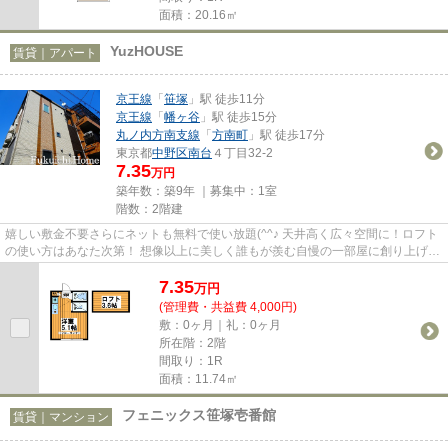
面積：20.16㎡
YuzHOUSE
賃貸｜アパート
京王線
「
笹塚
」駅 徒歩11分
京王線
「
幡ヶ谷
」駅 徒歩15分
丸ノ内方南支線
「
方南町
」駅 徒歩17分
東京都
中野区
南台
４丁目32-2
7.35
万円
築年数：築9年 ｜募集中：
1室
階数：2階建
嬉しい敷金不要さらにネットも無料で使い放題(^^♪ 天井高く広々空間に！ロフト
の使い方はあなた次第！ 想像以上に美しく誰もが羨む自慢の一部屋に創り上げま
した！ぜひご覧ください☆
7.35
万
円
(管理費・共益費 4,000円)
敷：0ヶ月｜礼：0ヶ月
所在階：2階
間取り：1R
面積：11.74㎡
フェニックス笹塚壱番館
賃貸｜マンション