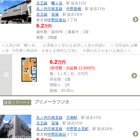
京王線
「
幡ヶ谷
」駅 徒歩12分
丸ノ内方南支線
「
中野新橋
」駅 徒歩13分
京王線
「
笹塚
」駅 徒歩18分
東京都
中野区
南台
２丁目
6.2
万円
築年数：築49年 ｜募集中：
1室
階数：2階建
☆人気の街「幡ヶ谷」…お洒落さと安心を追求した形が此処に…☆ 活気溢れる幡
ヶ谷「6号通り商店街」を使える便利な立地に、８畳の広さがありお風呂トイレ
別！もちろん室内洗濯機置き場。...
6.2
万
円
(管理費・共益費 12,000円)
敷：1ヶ月｜礼：0万円
所在階：1階
間取り：1R
面積：20.00㎡
プリメーラフジタ
賃貸｜アパート
丸ノ内方南支線
「
方南町
」駅 徒歩13分
京王線
「
笹塚
」駅 徒歩15分
丸ノ内方南支線
「
中野富士見町
」駅 徒歩16分
東京都
中野区
南台
５丁目
6.6