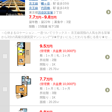
京王線
「
幡ヶ谷
」駅 徒歩10分
京王線
「
代田橋
」駅 徒歩14分
東京都
渋谷区
笹塚
２丁目
7.7
9.8
万円～
万円
築年数：築22年 ｜募集中：
3室
階数：15階建 地下1階
～心休まるロケーション…一息ついてリラックス～ 京王線屈指の人気を誇る笹塚
から3分の高級分譲賃貸マンション(^^)/★佇まいにもこだわりを感じる造り★セキ
ュリティもバッチリ！ 一つ考...
9.5
万
円
(管理費・共益費 10,000円)
敷：1ヶ月｜礼：1ヶ月
所在階：2階
間取り：1K
面積：25.70㎡
7.7
万
円
(管理費・共益費 10,000円)
敷：1ヶ月｜礼：1ヶ月
所在階：3階
間取り：1K
面積：20.20㎡
9.8