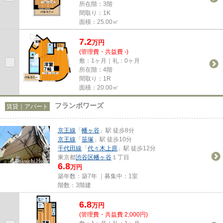
所在階：3階
間取り：1K
面積：25.00㎡
7.2
万
円
(管理費・共益費 -)
敷：1ヶ月｜礼：0ヶ月
所在階：4階
間取り：1R
面積：20.00㎡
フランボワーズ
賃貸｜アパート
京王線
「
幡ヶ谷
」駅 徒歩8分
京王線
「
笹塚
」駅 徒歩10分
千代田線
「
代々木上原
」駅 徒歩12分
東京都
渋谷区
幡ヶ谷
１丁目
6.8
万円
築年数：築7年 ｜募集中：
1室
階数：3階建
6.8
万
円
(管理費・共益費 2,000円)