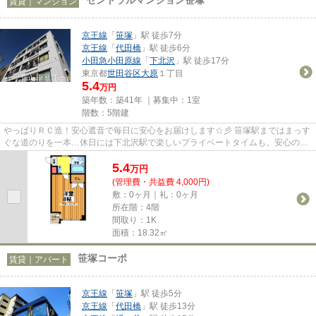
賃貸｜マンション
京王線
「
笹塚
」駅 徒歩7分
京王線
「
代田橋
」駅 徒歩6分
小田急小田原線
「
下北沢
」駅 徒歩17分
東京都
世田谷区
大原
１丁目
5.4
万円
築年数：築41年 ｜募集中：
1室
階数：5階建
やっぱりＲＣ造！安心遮音で毎日に安心をお届けします☆彡 笹塚駅まではまっす
ぐな道のりを一本…休日には下北沢駅で楽しいプライベートタイムも。安心のマ
ンションライフを叶えながらも...
5.4
万
円
(管理費・共益費 4,000円)
敷：0ヶ月｜礼：0ヶ月
所在階：4階
間取り：1K
面積：18.32㎡
笹塚コーポ
賃貸｜アパート
京王線
「
笹塚
」駅 徒歩5分
京王線
「
代田橋
」駅 徒歩13分