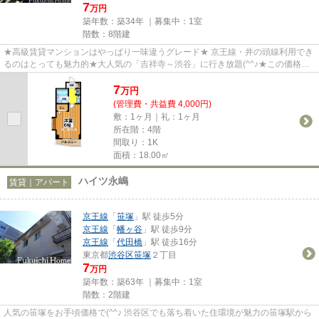
7
万円
築年数：築34年 ｜募集中：
1室
階数：8階建
★高級賃貸マンションはやっぱり一味違うグレード★ 京王線・井の頭線利用でき
るのはとっても魅力的★大人気の「吉祥寺～渋谷」に行き放題(^^♪★この価格で
は中々ないのでお早目に～★旬な...
7
万
円
(管理費・共益費 4,000円)
敷：1ヶ月｜礼：1ヶ月
所在階：4階
間取り：1K
面積：18.00㎡
ハイツ永嶋
賃貸｜アパート
京王線
「
笹塚
」駅 徒歩5分
京王線
「
幡ヶ谷
」駅 徒歩9分
京王線
「
代田橋
」駅 徒歩16分
東京都
渋谷区
笹塚
２丁目
7
万円
築年数：築63年 ｜募集中：
1室
階数：2階建
人気の笹塚をお手頃価格で(^^♪ 渋谷区でも落ち着いた住環境が魅力の笹塚駅から