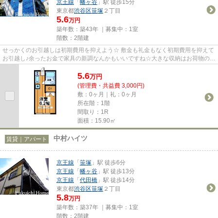
京王線
「
幡ヶ谷
」駅 徒歩15分
東京都
渋谷区
笹塚
２丁目
5.6
万円
築年数：築43年 ｜募集中：
1室
階数：2階建
せっかくのお引越しは初期費用を抑えよう☆ 敷金も礼金もなく初期費用を抑えて
お引越し♪余ったお金で家具の新調なんかもいいですね☆大きな収納はお荷物の多
い方も安心です♪落ち着いた住...
5.6
万
円
(管理費・共益費 3,000円)
敷：0ヶ月｜礼：0ヶ月
所在階：1階
間取り：1R
面積：15.90㎡
中村ハイツ
賃貸｜アパート
京王線
「
笹塚
」駅 徒歩6分
京王線
「
幡ヶ谷
」駅 徒歩13分
京王線
「
代田橋
」駅 徒歩14分
東京都
渋谷区
笹塚
２丁目
5.8
万円
築年数：築37年 ｜募集中：
1室
階数：2階建