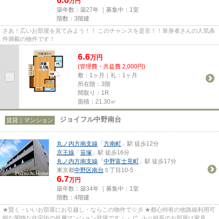
万円
築年数：築27年 ｜募集中：
1室
階数：3階建
さあ！広いお部屋を見てみよう！！ このチャンスを是非！！単身者さんの人気条
件満載の物件です！
6.6
万
円
(管理費・共益費 2,000円)
敷：1ヶ月｜礼：1ヶ月
所在階：3階
間取り：1R
面積：21.30㎡
ジョイフル中野南台
賃貸｜マンション
丸ノ内方南支線
「
方南町
」駅 徒歩12分
京王線
「
笹塚
」駅 徒歩16分
丸ノ内方南支線
「
中野富士見町
」駅 徒歩17分
東京都
中野区
南台
５丁目10-5
6.7
万円
築年数：築34年 ｜募集中：
1室
階数：4階建
★賢く・いいお部屋にお引越し・ならこの物件で☆彡 ★都心特有の他路線利用可
能な閑静な住宅街の低層マンション登場です・・ (^_-)-☆縦長のお部屋は家具の