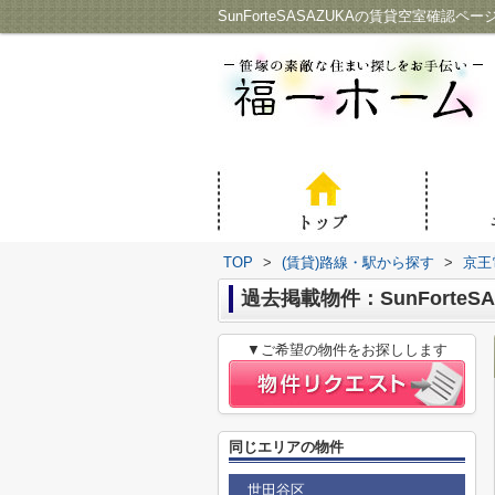
SunForteSASAZUKAの賃貸空室確認
TOP
>
(賃貸)路線・駅から探す
>
京王
過去掲載物件：SunForteSA
▼ご希望の物件をお探しします
同じエリアの物件
世田谷区