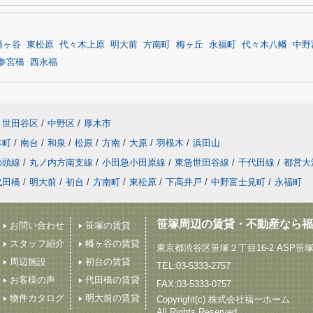
幡ヶ谷
東松原
代々木上原
明大前
方南町
梅ヶ丘
永福町
代々木八幡
中野
参宮橋
西永福
世田谷区
/
中野区
/
厚木市
本町
/
南台
/
和泉
/
松原
/
方南
/
大原
/
羽根木
/
浜田山
の頭線
/
丸ノ内方南支線
/
小田急小田原線
/
東急世田谷線
/
千代田線
/
都営大
代田橋
/
明大前
/
初台
/
方南町
/
東松原
/
下高井戸
/
中野富士見町
/
永福町
笹塚周辺の賃貸・不動産なら福
お問い合わせ
笹塚の賃貸
スタッフ紹介
幡ヶ谷の賃貸
東京都渋谷区笹塚２丁目16-2 ASP笹
周辺施設
初台の賃貸
TEL:03-5333-2757
お客様の声
代田橋の賃貸
FAX:03-5333-0757
物件カタログ
明大前の賃貸
Copyright(c) 株式会社福一ホーム
All Rights Reserved.