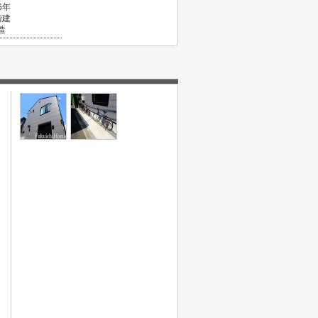
6年
階建
造