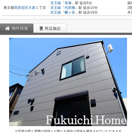
京王線
「
笹塚
」駅 徒歩6分
築
東京都
世田谷区
大原
１丁目
京王線
「
代田橋
」駅 徒歩10分
2
京王線
「
幡ヶ谷
」駅 徒歩18分
木
物件情報
周辺施設
※写真や図と実際の現状とが異なる場合は現状を優先させていただきます