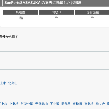
SunForteSASAZUKA
の過去に掲載したお部屋
所在階
間取り
専有面積
1階
***
***
わり条件から探す
上水
北烏山
桜上水
上北沢
芦花公園
千歳烏山
下北沢
新代田
東松原
東北沢
梅ヶ丘