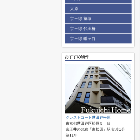
大原
京王線 笹塚
京王線 代田橋
京王線 幡ヶ谷
おすすめ物件
クレストコート世田谷松原
東京都世田谷区松原５丁目
京王井の頭線「東松原」駅 徒歩1分
築11年