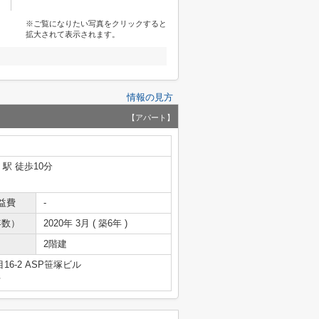
※ご覧になりたい写真をクリックすると
拡大されて表示されます。
情報の見方
【アパート】
」駅 徒歩10分
益費
-
年数）
2020年 3月 ( 築6年 )
2階建
6-2 ASP笹塚ビル
号