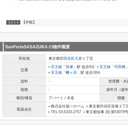
【外観】
コメント
SunForteSASAZUKA
の物件概要
所在地
東京都
世田谷区
大原
１丁目
京王線
「
笹塚
」駅 徒歩6分
京王線
「
代田橋
交通
京王線
「
幡ヶ谷
」駅 徒歩18分
賃料
-
管理費・共
面積
-
築年月（築
種別/構造
アパート / 木造
階建
株式会社福一ホーム
東京都渋谷区笹塚２丁目1
取扱会社
TEL:03-5333-2757
東京都知事 (9) 第53079