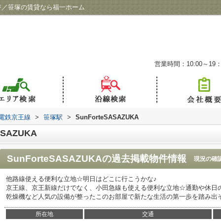
ページ／笹塚の賃貸なら福一ホーム
営業時間：10:00～19：
電鉄京王線
>
笹塚駅
>
SunForteSASAZUKA
SAZUKA
SunForteSASAZUKA
の過去掲載物件情報
現況の確
他路線使える便利な立地☆明日はどこに行こうかな♪
京王線、京王新線だけでなく、小田急線も使える便利な立地☆通勤や休日
乾燥機など人気の設備が整ったこのお部屋で新たな生活の第一歩を踏み出そう
所在地
交通