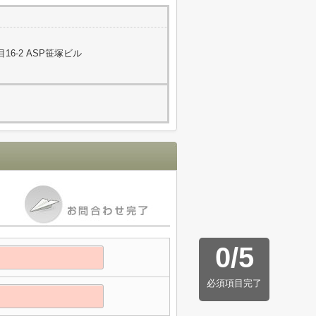
6-2 ASP笹塚ビル
0
/
5
必須項目完了