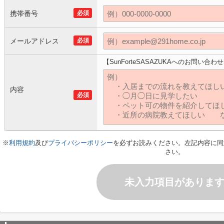
携帯番号
必須
メールアドレス
必須
【SunForteSASAZUKAへのお問い合わ
内容
必須
※
利用規約
及び
プライバシーポリシー
を必ずお読みください。左記内容に同
さい。
未入力項目がありま