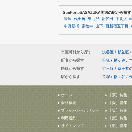
SunForteSASAZUKA周辺の駅から探す
笹塚
代田橋
東北沢
新代田
下北沢
中野新橋
豪徳寺
山下
西新宿五丁目
市区町村から探す
渋谷区
/
杉並区
/
町名から探す
笹塚
/
幡ヶ谷
/
路線から探す
京王線
/
京王井
駅から探す
笹塚
/
幡ヶ谷
/
ホーム
【夢】特集
会社概要
【愛】特集
プライバシーポリシー
【笑】特集
利用規約
【癒】特集
サイトマップ
【楽】特集