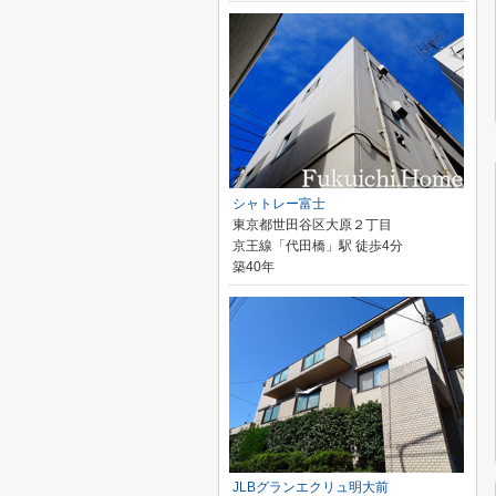
シャトレー富士
東京都世田谷区大原２丁目
京王線「代田橋」駅 徒歩4分
築40年
JLBグランエクリュ明大前