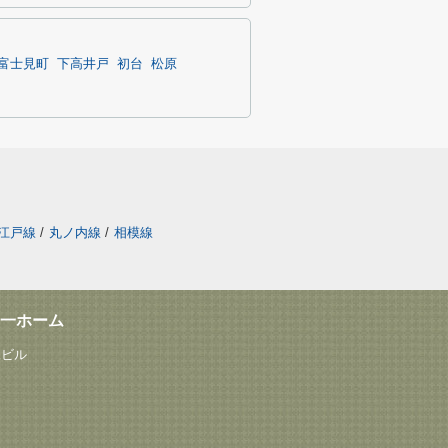
富士見町
下高井戸
初台
松原
江戸線
/
丸ノ内線
/
相模線
一ホーム
塚ビル