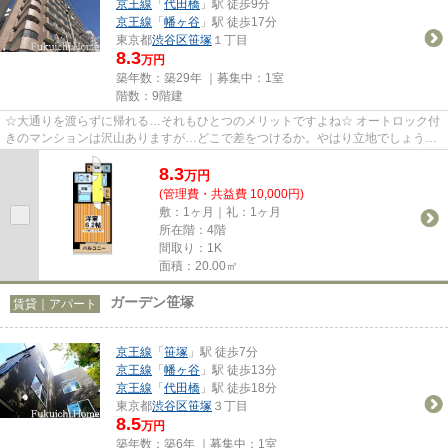
京王線
「
代田橋
」駅 徒歩9分
京王線
「
幡ヶ谷
」駅 徒歩17分
東京都
渋谷区
笹塚
１丁目
8.3
万円
築年数：築29年 ｜募集中：
1室
階数：9階建
☆大通りを渡らずに帰れる…それもひとつのメリットですよね☆ オートロック付
きのマンションは沢山ありますが…どこで差をつけるか。やはり立地でしょう！
大きな道も渡らず駅から一本道。...
8.3
万
円
(管理費・共益費 10,000円)
敷：1ヶ月｜礼：1ヶ月
所在階：4階
間取り：1K
面積：20.00㎡
ガーデン笹塚
賃貸｜アパート
京王線
「
笹塚
」駅 徒歩7分
京王線
「
幡ヶ谷
」駅 徒歩13分
京王線
「
代田橋
」駅 徒歩18分
東京都
渋谷区
笹塚
３丁目
8.5
万円
築年数：築6年 ｜募集中：
1室