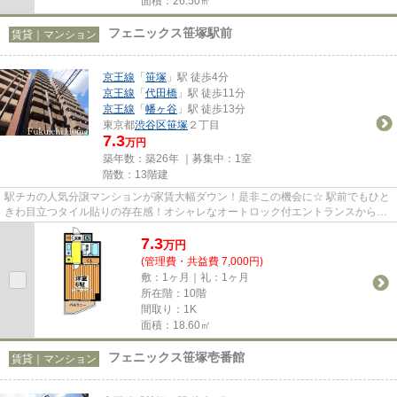
面積：26.50㎡
フェニックス笹塚駅前
賃貸｜マンション
京王線
「
笹塚
」駅 徒歩4分
京王線
「
代田橋
」駅 徒歩11分
京王線
「
幡ヶ谷
」駅 徒歩13分
東京都
渋谷区
笹塚
２丁目
7.3
万円
築年数：築26年 ｜募集中：
1室
階数：13階建
駅チカの人気分譲マンションが家賃大幅ダウン！是非この機会に☆ 駅前でもひと
きわ目立つタイル貼りの存在感！オシャレなオートロック付エントランスから始
まるワンランク上の新生活！...
7.3
万
円
(管理費・共益費 7,000円)
敷：1ヶ月｜礼：1ヶ月
所在階：10階
間取り：1K
面積：18.60㎡
フェニックス笹塚壱番館
賃貸｜マンション