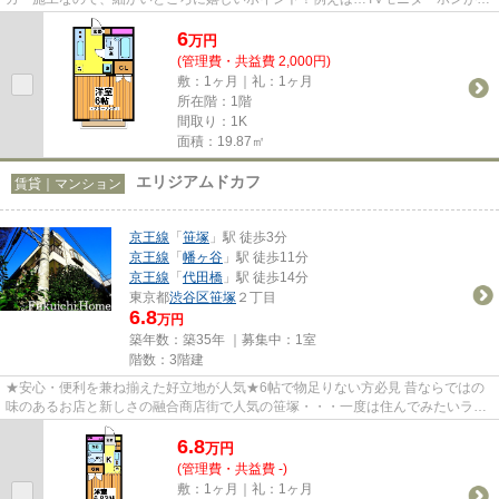
いていたり、室内洗濯機だった...
6
万
円
(管理費・共益費 2,000円)
敷：1ヶ月｜礼：1ヶ月
所在階：1階
間取り：1K
面積：19.87㎡
エリジアムドカフ
賃貸｜マンション
京王線
「
笹塚
」駅 徒歩3分
京王線
「
幡ヶ谷
」駅 徒歩11分
京王線
「
代田橋
」駅 徒歩14分
東京都
渋谷区
笹塚
２丁目
6.8
万円
築年数：築35年 ｜募集中：
1室
階数：3階建
★安心・便利を兼ね揃えた好立地が人気★6帖で物足りない方必見 昔ならではの
味のあるお店と新しさの融合商店街で人気の笹塚・・・一度は住んでみたいラン
キング上位を誇る人気駅です！...
6.8
万
円
(管理費・共益費 -)
敷：1ヶ月｜礼：1ヶ月