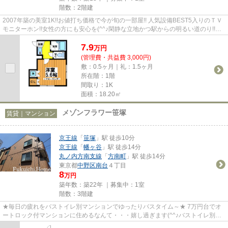
階数：2階建
2007年築の美室1K!!お値打ち価格で今が旬の一部屋!! 人気設備BEST5入りのＴＶ
モニターホン!!女性の方にも安心を(^^♪閑静な立地かつ駅からの明るい道のり!!バ
ランスのとれた一部屋をあ...
7.9
万
円
(管理費・共益費 3,000円)
敷：0.5ヶ月｜礼：1.5ヶ月
所在階：1階
間取り：1K
面積：18.20㎡
メゾンフラワー笹塚
賃貸｜マンション
京王線
「
笹塚
」駅 徒歩10分
京王線
「
幡ヶ谷
」駅 徒歩14分
丸ノ内方南支線
「
方南町
」駅 徒歩14分
東京都
中野区
南台
４丁目
8
万円
築年数：築22年 ｜募集中：
1室
階数：3階建
★毎日の疲れをバストイレ別マンションでゆったりバスタイム～★ 7万円台でオ
ートロック付マンションに住めるなんて・・・嬉し過ぎます(^^♪バストイレ別・
浴室乾燥機・TVドアホン付の特...