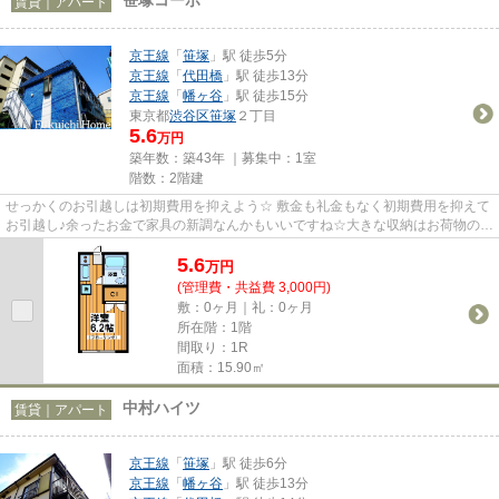
賃貸｜アパート
京王線
「
笹塚
」駅 徒歩5分
京王線
「
代田橋
」駅 徒歩13分
京王線
「
幡ヶ谷
」駅 徒歩15分
東京都
渋谷区
笹塚
２丁目
5.6
万円
築年数：築43年 ｜募集中：
1室
階数：2階建
せっかくのお引越しは初期費用を抑えよう☆ 敷金も礼金もなく初期費用を抑えて
お引越し♪余ったお金で家具の新調なんかもいいですね☆大きな収納はお荷物の多
い方も安心です♪落ち着いた住...
5.6
万
円
(管理費・共益費 3,000円)
敷：0ヶ月｜礼：0ヶ月
所在階：1階
間取り：1R
面積：15.90㎡
中村ハイツ
賃貸｜アパート
京王線
「
笹塚
」駅 徒歩6分
京王線
「
幡ヶ谷
」駅 徒歩13分