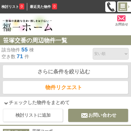
0
0
検討リスト
最近見た物件
お問合せ
笹塚交番の周辺物件一覧
55
該当物件
棟
71
空き数
件
さらに条件を絞り込む
物件リクエスト
チェックした物件をまとめて
検討リストに追加
お問い合わせ
笹塚コーポ