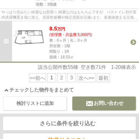
階数：3階建
やっぱり住みたい綺麗なお部屋☆ 綺麗なのはもちろんですが、バストイレ別や室
内洗濯機置き場に加え、浴室乾燥機や独立洗面台完備♪また、多路線使える立地な
ので通勤や休日のお出かけは...
8.5
万
円
(管理費・共益費 5,000円)
敷：0ヶ月｜礼：0ヶ月
所在階：1階
間取り：1R
面積：18.53㎡
該当公開件数
55
棟 空き数
71
件
1-20
棟表示
1
2
3
<<前へ
次へ>>
最初
チェックした物件をまとめて
検討リストに追加
お問い合わせ
さらに条件を絞り込む