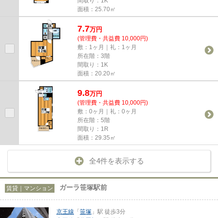
間取り：1K
面積：25.70㎡
7.7
万
円
(管理費・共益費 10,000円)
敷：1ヶ月｜礼：1ヶ月
所在階：3階
間取り：1K
面積：20.20㎡
9.8
万
円
(管理費・共益費 10,000円)
敷：0ヶ月｜礼：0ヶ月
所在階：5階
間取り：1R
面積：29.35㎡
全4件を表示する
ガーラ笹塚駅前
賃貸｜マンション
京王線
「
笹塚
」駅 徒歩3分