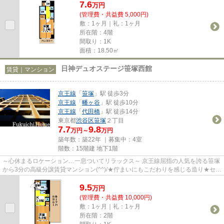
7.6
万
円
(管理費・共益費 5,000円)
敷：1ヶ月｜礼：1ヶ月
所在階：4階
間取り：1K
面積：18.50㎡
日神デュオステージ笹塚西館
賃貸｜マンション
京王線
「
笹塚
」駅 徒歩3分
京王線
「
幡ヶ谷
」駅 徒歩10分
京王線
「
代田橋
」駅 徒歩14分
東京都
渋谷区
笹塚
２丁目
7.7
9.8
万円～
万円
築年数：築22年 ｜募集中：
4室
階数：15階建 地下1階
～心休まるロケーション…一息ついてリラックス～ 京王線屈指の人気を誇る笹塚
から3分の高級分譲賃貸マンション(^^)/★佇まいにもこだわりを感じる造り★セキ
ュリティもバッチリ！ 一つ考...
9.5
万
円
(管理費・共益費 10,000円)
敷：1ヶ月｜礼：1ヶ月
所在階：2階