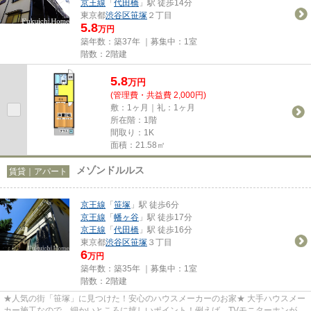
京王線
「
代田橋
」駅 徒歩14分
東京都
渋谷区
笹塚
２丁目
5.8
万円
築年数：築37年 ｜募集中：
1室
階数：2階建
5.8
万
円
(管理費・共益費 2,000円)
敷：1ヶ月｜礼：1ヶ月
所在階：1階
間取り：1K
面積：21.58㎡
メゾンドルルス
賃貸｜アパート
京王線
「
笹塚
」駅 徒歩6分
京王線
「
幡ヶ谷
」駅 徒歩17分
京王線
「
代田橋
」駅 徒歩16分
東京都
渋谷区
笹塚
３丁目
6
万円
築年数：築35年 ｜募集中：
1室
階数：2階建
★人気の街「笹塚」に見つけた！安心のハウスメーカーのお家★ 大手ハウスメー
カー施工なので、細かいところに嬉しいポイント！例えば…TVモニターホンが付