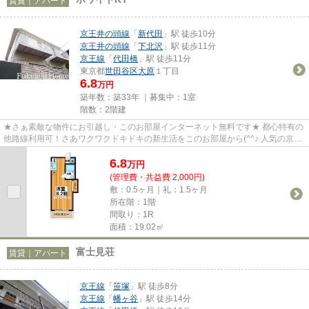
賃貸｜アパート
京王井の頭線
「
新代田
」駅 徒歩10分
京王井の頭線
「
下北沢
」駅 徒歩11分
京王線
「
代田橋
」駅 徒歩11分
東京都
世田谷区
大原
１丁目
6.8
万円
築年数：築33年 ｜募集中：
1室
階数：2階建
★さぁ素敵な物件にお引越し・このお部屋インターネット無料です★ 都心特有の
他路線利用可！さあワクワクドキドキの新生活をこのお部屋から(^^♪ 人気の京王
線南側エリア、下北沢駅も利...
6.8
万
円
(管理費・共益費 2,000円)
敷：0.5ヶ月｜礼：1.5ヶ月
所在階：1階
間取り：1R
面積：19.02㎡
富士見荘
賃貸｜アパート
京王線
「
笹塚
」駅 徒歩8分
京王線
「
幡ヶ谷
」駅 徒歩14分