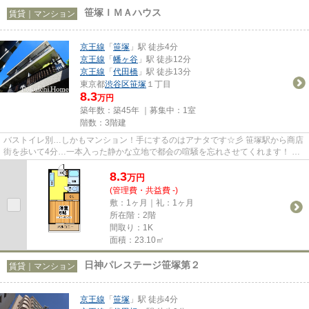
笹塚ＩＭＡハウス
賃貸｜マンション
京王線
「
笹塚
」駅 徒歩4分
京王線
「
幡ヶ谷
」駅 徒歩12分
京王線
「
代田橋
」駅 徒歩13分
東京都
渋谷区
笹塚
１丁目
8.3
万円
築年数：築45年 ｜募集中：
1室
階数：3階建
バストイレ別…しかもマンション！手にするのはアナタです☆彡 笹塚駅から商店
街を歩いて4分…一本入った静かな立地で都会の喧騒を忘れさせてくれます！ 広
いキッチンスペースで料理も楽...
8.3
万
円
(管理費・共益費 -)
敷：1ヶ月｜礼：1ヶ月
所在階：2階
間取り：1K
面積：23.10㎡
日神パレステージ笹塚第２
賃貸｜マンション
京王線
「
笹塚
」駅 徒歩4分