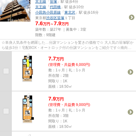
京王線
「
笹塚
」駅 徒歩4分
京王線
「
代田橋
」駅 徒歩10分
小田急小田原線
「
東北沢
」駅 徒歩16分
東京都
渋谷区
笹塚
１丁目
7.6
7.9
万円～
万円
築年数：築27年 ｜募集中：
3室
階数：9階建
☆単身人気条件を網羅した…分譲マンションを驚きの価格で☆ 大人気の笹塚駅か
ら徒歩3分！宅配BOX・オートロック付の分譲マンションをご紹介です☆南向
き、明るい室内、室内洗濯機置き場と...
7.7
万
円
(管理費・共益費 6,000円)
敷：1ヶ月｜礼：1ヶ月
所在階：2階
間取り：1K
面積：18.50㎡
7.9
万
円
(管理費・共益費 9,000円)
敷：1ヶ月｜礼：1ヶ月
所在階：3階
間取り：1K
面積：18.50㎡