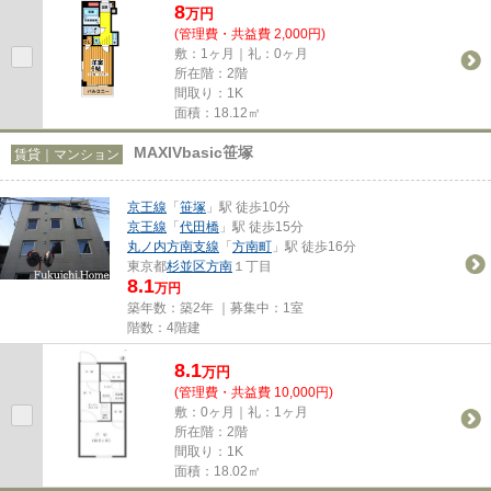
8
万
円
(管理費・共益費 2,000円)
敷：1ヶ月｜礼：0ヶ月
所在階：2階
間取り：1K
面積：18.12㎡
MAXIVbasic笹塚
賃貸｜マンション
京王線
「
笹塚
」駅 徒歩10分
京王線
「
代田橋
」駅 徒歩15分
丸ノ内方南支線
「
方南町
」駅 徒歩16分
東京都
杉並区
方南
１丁目
8.1
万円
築年数：築2年 ｜募集中：
1室
階数：4階建
8.1
万
円
(管理費・共益費 10,000円)
敷：0ヶ月｜礼：1ヶ月
所在階：2階
間取り：1K
面積：18.02㎡