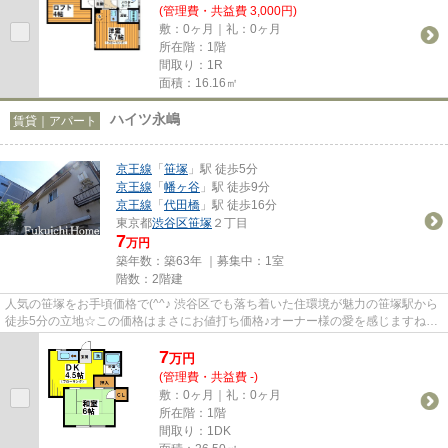
(管理費・共益費 3,000円)
敷：0ヶ月｜礼：0ヶ月
所在階：1階
間取り：1R
面積：16.16㎡
ハイツ永嶋
賃貸｜アパート
京王線
「
笹塚
」駅 徒歩5分
京王線
「
幡ヶ谷
」駅 徒歩9分
京王線
「
代田橋
」駅 徒歩16分
東京都
渋谷区
笹塚
２丁目
7
万円
築年数：築63年 ｜募集中：
1室
階数：2階建
人気の笹塚をお手頃価格で(^^♪ 渋谷区でも落ち着いた住環境が魅力の笹塚駅から
徒歩5分の立地☆この価格はまさにお値打ち価格♪オーナー様の愛を感じますね
(´艸｀*)
7
万
円
(管理費・共益費 -)
敷：0ヶ月｜礼：0ヶ月
所在階：1階
間取り：1DK