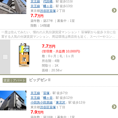
京王線
「
代田橋
」駅 徒歩11分
京王線
「
幡ヶ谷
」駅 徒歩13分
東京都
渋谷区
笹塚
２丁目
7.7
万円
築年数：築27年 ｜募集中：
1室
階数：14階建
一度は住んでみたい、憧れの人気分譲賃貸マンション！ 笹塚駅から徒歩３分に位
置する人気の分譲賃貸マンション。周辺環境は商店街も近く、スーパーやコンビ
ニが近いのでとっても便利。...
7.7
万
円
(管理費・共益費 10,000円)
敷：0ヶ月｜礼：1ヶ月
所在階：4階
間取り：1K
面積：20.58㎡
ビッグゼンⅡ
賃貸｜アパート
京王線
「
笹塚
」駅 徒歩7分
京王線
「
幡ヶ谷
」駅 徒歩12分
小田急小田原線
「
東北沢
」駅 徒歩12分
東京都
渋谷区
笹塚
１丁目
7.9
万円
築年数：築18年 ｜募集中：
1室