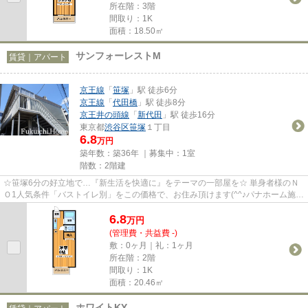
所在階：3階
間取り：1K
面積：18.50㎡
サンフォーレストM
賃貸｜アパート
京王線
「
笹塚
」駅 徒歩6分
京王線
「
代田橋
」駅 徒歩8分
京王井の頭線
「
新代田
」駅 徒歩16分
東京都
渋谷区
笹塚
１丁目
6.8
万円
築年数：築36年 ｜募集中：
1室
階数：2階建
☆笹塚6分の好立地で…『新生活を快適に』をテーマの一部屋を☆ 単身者様のＮ
Ｏ1人気条件「バストイレ別」をこの価格で、お住み頂けます(^^♪パナホーム施工
で安心設計☆駅から徒歩4分の好...
6.8
万
円
(管理費・共益費 -)
敷：0ヶ月｜礼：1ヶ月
所在階：2階
間取り：1K
面積：20.46㎡
ホワイトKY