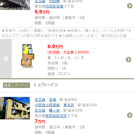
京王線
「
代田橋
」駅 徒歩16分
東京都
渋谷区
笹塚
３丁目
6.9
万円
築年数：築43年 ｜募集中：
1室
階数：2階建
★笹塚で…お得に！素敵に！快適生活★ ★笹塚も…幡ヶ谷も…どっちも利用でき
るなんて(^^♪人気の２駅を独占です★お値段とにかくお安く、魅力的なお引越し
の夢を叶える！そんなお勧めの一部...
6.9
万
円
(管理費・共益費 1,000円)
敷：1ヶ月｜礼：1ヶ月
所在階：1階
間取り：1K
面積：22.27㎡
ミュウハイツ
賃貸｜アパート
京王線
「
笹塚
」駅 徒歩9分
小田急小田原線
「
東北沢
」駅 徒歩10分
京王線
「
幡ヶ谷
」駅 徒歩13分
東京都
世田谷区
北沢
５丁目
7
万円
築年数：築21年 ｜募集中：
1室
階数：2階建