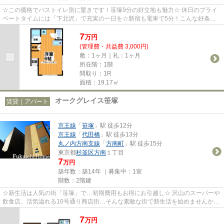
☆この価格でバストイレ別に驚きです！笹塚9分の好立地も魅力☆ 休日のプライ
ベートタイムには「下北沢」で充実の一日を☆新宿も電車で5分！こんな好条件
に、お値打ち価格はまさに快適そ...
7
万
円
(管理費・共益費 3,000円)
敷：1ヶ月｜礼：1ヶ月
所在階：1階
間取り：1R
面積：19.17㎡
オークグレイス笹塚
賃貸｜アパート
京王線
「
笹塚
」駅 徒歩12分
京王線
「
代田橋
」駅 徒歩13分
丸ノ内方南支線
「
方南町
」駅 徒歩15分
東京都
杉並区
方南
１丁目
7
万円
築年数：築14年 ｜募集中：
1室
階数：2階建
☆新生活は人気の街「笹塚」で…初期費用もお得にお引越し☆ 沢山のスーパーや
飲食店、活気溢れる10号通り商店街…そんな素敵な街で新生活を始めませんか？
初期費用もお得なので、お財布に...
7
万
円